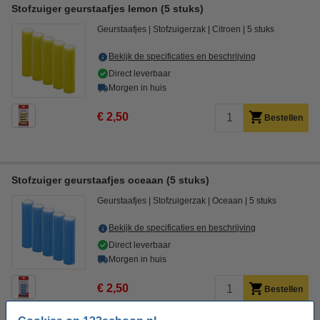
Stofzuiger geurstaafjes lemon (5 stuks)
Geurstaafjes
Stofzuigerzak
Citroen
5 stuks
Bekijk de specificaties en beschrijving
Direct leverbaar
Morgen in huis
€ 2,50
Bestellen
Stofzuiger geurstaafjes oceaan (5 stuks)
Geurstaafjes
Stofzuigerzak
Oceaan
5 stuks
Bekijk de specificaties en beschrijving
Direct leverbaar
Morgen in huis
€ 2,50
Bestellen