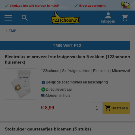
Vandaag besteld morgen in huis!*
Groot assortiment!
Inloggen
TMB
TMB WET P12
Electrolux microvezel stofzuigerzakken 5 zakken (123schoon
huismerk)
123schoon
Stofzuigerzakken
Electrolux
Microvezel
Bekijk de specificaties en beschrijving
Direct leverbaar
Morgen in huis
€ 8,99
Bestellen
Stofzuiger geurstaafjes bloemen (5 stuks)