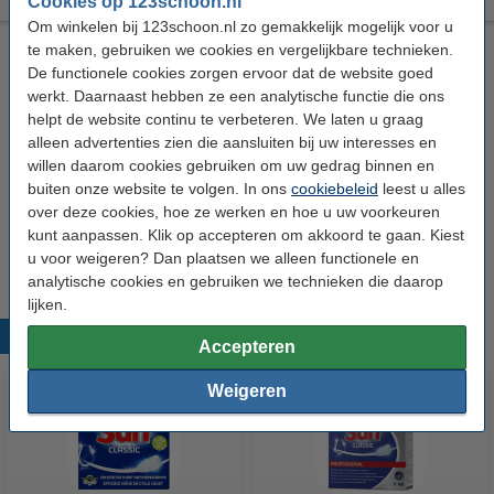
Cookies op 123schoon.nl
Om winkelen bij 123schoon.nl zo gemakkelijk mogelijk voor u
HG Stofzuiger Luchtverfrisser (180 gram)
te maken, gebruiken we cookies en vergelijkbare technieken.
De functionele cookies zorgen ervoor dat de website goed
HG
Geurkorrels
180 g
Stofzuiger
werkt. Daarnaast hebben ze een analytische functie die ons
helpt de website continu te verbeteren. We laten u graag
Bekijk de specificaties en beschrijving
alleen advertenties zien die aansluiten bij uw interesses en
Direct leverbaar
willen daarom cookies gebruiken om uw gedrag binnen en
Morgen in huis
buiten onze website te volgen. In ons
cookiebeleid
leest u alles
€ 8,89
HG adviesprijs
over deze cookies, hoe ze werken en hoe u uw voorkeuren
kunt aanpassen. Klik op accepteren om akkoord te gaan. Kiest
€ 5,49
Bestellen
u voor weigeren? Dan plaatsen we alleen functionele en
analytische cookies en gebruiken we technieken die daarop
lijken.
Populaire producten
Accepteren
Weigeren