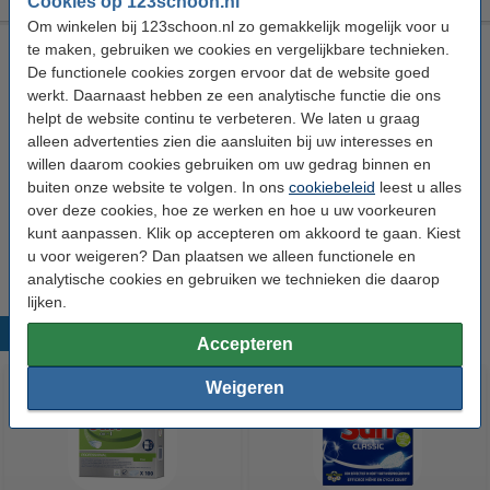
Cookies op 123schoon.nl
Om winkelen bij 123schoon.nl zo gemakkelijk mogelijk voor u
HG Stofzuiger Luchtverfrisser (180 gram)
te maken, gebruiken we cookies en vergelijkbare technieken.
De functionele cookies zorgen ervoor dat de website goed
HG
Geurkorrels
180 g
Stofzuiger
werkt. Daarnaast hebben ze een analytische functie die ons
helpt de website continu te verbeteren. We laten u graag
Bekijk de specificaties en beschrijving
alleen advertenties zien die aansluiten bij uw interesses en
Direct leverbaar
willen daarom cookies gebruiken om uw gedrag binnen en
Nu bestellen is maandag in huis
buiten onze website te volgen. In ons
cookiebeleid
leest u alles
€ 8,89
HG adviesprijs
over deze cookies, hoe ze werken en hoe u uw voorkeuren
kunt aanpassen. Klik op accepteren om akkoord te gaan. Kiest
€ 5,49
Bestellen
u voor weigeren? Dan plaatsen we alleen functionele en
analytische cookies en gebruiken we technieken die daarop
lijken.
Populaire producten
Accepteren
Weigeren