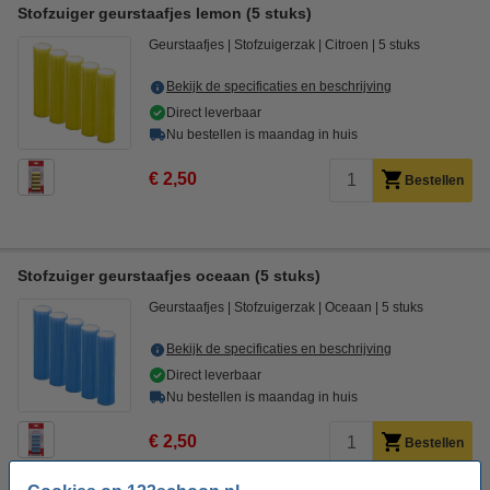
Stofzuiger geurstaafjes lemon (5 stuks)
Geurstaafjes
Stofzuigerzak
Citroen
5 stuks
Bekijk de specificaties en beschrijving
Direct leverbaar
Nu bestellen is maandag in huis
€ 2,50
Bestellen
Stofzuiger geurstaafjes oceaan (5 stuks)
Geurstaafjes
Stofzuigerzak
Oceaan
5 stuks
Bekijk de specificaties en beschrijving
Direct leverbaar
Nu bestellen is maandag in huis
€ 2,50
Bestellen