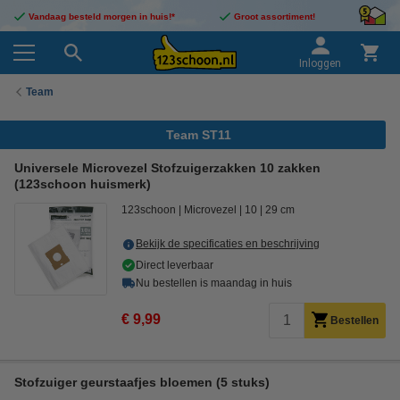
Vandaag besteld morgen in huis!*
Groot assortiment!
Inloggen
Team
Team ST11
Universele Microvezel Stofzuigerzakken 10 zakken
(123schoon huismerk)
123schoon
Microvezel
10
29 cm
Bekijk de specificaties en beschrijving
Direct leverbaar
Nu bestellen is maandag in huis
€ 9,99
Bestellen
Stofzuiger geurstaafjes bloemen (5 stuks)