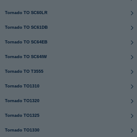
Tornado TO SC60LR
Tornado TO SC61DB
Tornado TO SC64EB
Tornado TO SC64IW
Tornado TO T3555
Tornado TO1310
Tornado TO1320
Tornado TO1325
Tornado TO1330