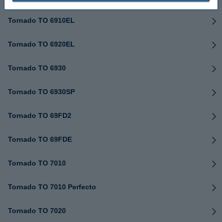
Tornado TO 6910EL
Tornado TO 6920EL
Tornado TO 6930
Tornado TO 6930SP
Tornado TO 69FD2
Tornado TO 69FDE
Tornado TO 7010
Tornado TO 7010 Perfecto
Tornado TO 7020