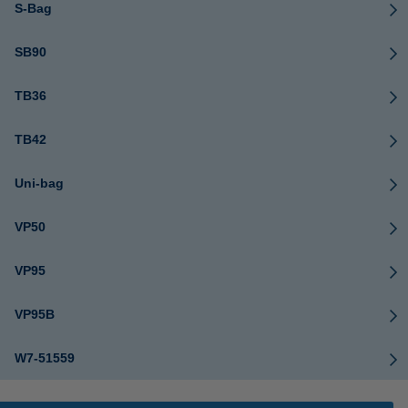
S-Bag
SB90
TB36
TB42
Uni-bag
VP50
VP95
VP95B
W7-51559