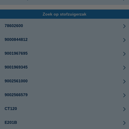
Zoek op stofzuigerzak
78602600
9000844812
9001967695
9001969345
9002561000
9002566579
CT120
E201B