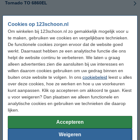
Tornado TO 6860EL
Tornado TO 6870EL
Cookies op 123schoon.nl
Om winkelen bij 123schoon.nl zo gemakkelijk mogelijk voor u
Tornado TO 6880EL
te maken, gebruiken we cookies en vergelijkbare technieken.
De functionele cookies zorgen ervoor dat de website goed
Tornado TO 6899
werkt. Daarnaast hebben ze een analytische functie die ons
helpt de website continu te verbeteren. We laten u graag
Tornado TO 6899 JetMaxx
alleen advertenties zien die aansluiten bij uw interesses en
willen daarom cookies gebruiken om uw gedrag binnen en
buiten onze website te volgen. In ons
cookiebeleid
leest u alles
Tornado TO 68FD1
over deze cookies, hoe ze werken en hoe u uw voorkeuren
kunt aanpassen. Klik op accepteren om akkoord te gaan. Kiest
Tornado TO 68FD1 JetMaxx Dust&Gone
u voor weigeren? Dan plaatsen we alleen functionele en
analytische cookies en gebruiken we technieken die daarop
Tornado TO 68FD9 JetMaxx Dust&Gone
lijken.
Accepteren
Tornado TO 68FDEL
Weigeren
Tornado TO 6910