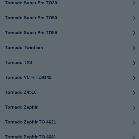
Tornado Super Pro TO30
Tornado Super Pro TO50
Tornado Super Pro TO55
Tornado Twintech
Tornado TX8
Tornado VC-H TD6142
Tornado Z4510
Tornado Zephir
Tornado Zephir TO 4621
Tornado Zephir TO 4641