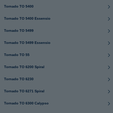
Tornado TO 5400
Tornado TO 5400 Essensio
Tornado TO 5499
Tornado TO 5499 Essensio
Tornado TO 55
Tornado TO 6200 Spiral
Tornado TO 6230
Tornado TO 6271 Spiral
Tornado TO 6300 Calypso