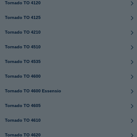
Tornado TO 4120
Tornado TO 4125
Tornado TO 4210
Tornado TO 4510
Tornado TO 4535
Tornado TO 4600
Tornado TO 4600 Essensio
Tornado TO 4605
Tornado TO 4610
Tornado TO 4620