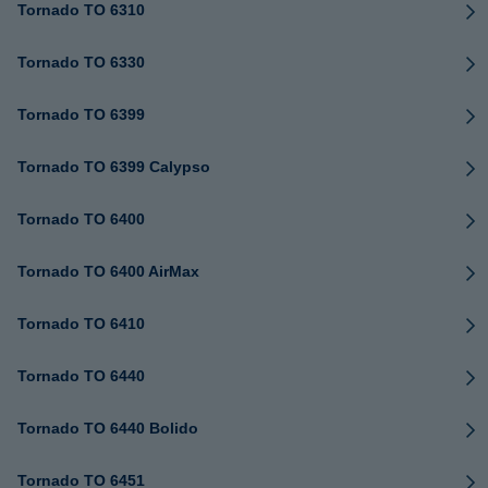
Tornado TO 6310
Tornado TO 6330
Tornado TO 6399
Tornado TO 6399 Calypso
Tornado TO 6400
Tornado TO 6400 AirMax
Tornado TO 6410
Tornado TO 6440
Tornado TO 6440 Bolido
Tornado TO 6451