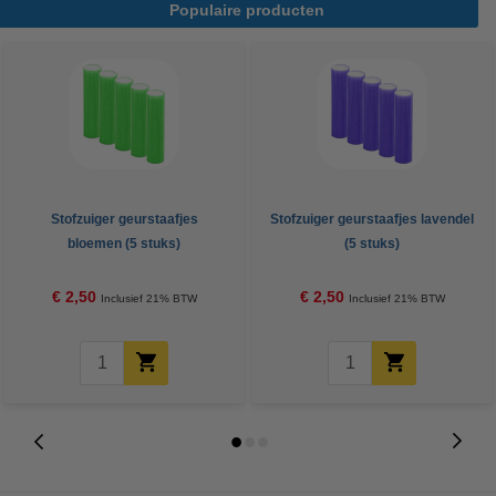
Populaire producten
Stofzuiger geurstaafjes
Stofzuiger geurstaafjes lavendel
bloemen (5 stuks)
(5 stuks)
€ 2,50
€ 2,50
Inclusief 21% BTW
Inclusief 21% BTW