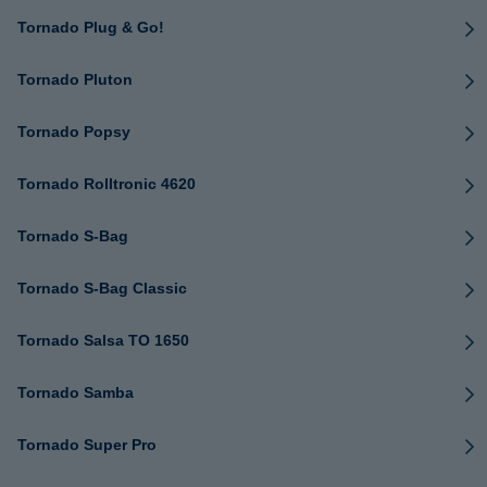
Tornado Plug & Go!
Tornado Pluton
Tornado Popsy
Tornado Rolltronic 4620
Tornado S-Bag
Tornado S-Bag Classic
Tornado Salsa TO 1650
Tornado Samba
Tornado Super Pro