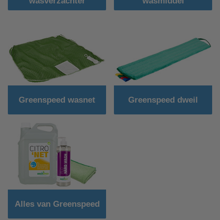
wasverzachter
wasmiddel
Greenspeed wasnet
Greenspeed dweil
Alles van Greenspeed