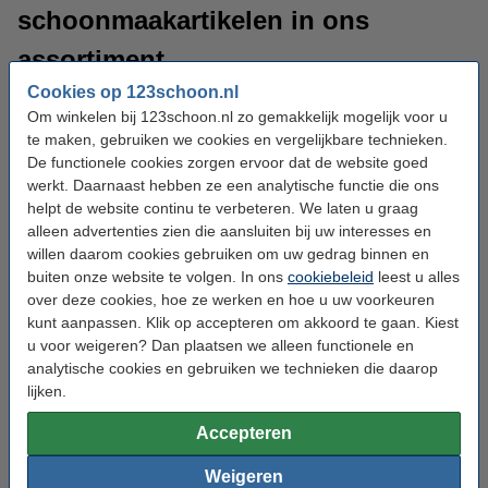
schoonmaakartikelen in ons
assortiment
Cookies op 123schoon.nl
Greenspeed heeft een breed aanbod aan schoonmaakmiddelen
Om winkelen bij 123schoon.nl zo gemakkelijk mogelijk voor u
en artikelen. Alles wat u nodig heeft voor het professioneel
te maken, gebruiken we cookies en vergelijkbare technieken.
schoonmaken van (werk)omgevingen waar hygiëne een
De functionele cookies zorgen ervoor dat de website goed
noodzaak is. Lees hieronder meer over de Greenspeed
werkt. Daarnaast hebben ze een analytische functie die ons
schoonmaakproducten en artikelen die wij in ons assortiment
helpt de website continu te verbeteren. We laten u graag
hebben.
alleen advertenties zien die aansluiten bij uw interesses en
willen daarom cookies gebruiken om uw gedrag binnen en
Greenspeed allesreiniger
: de allesreinigers van
buiten onze website te volgen. In ons
cookiebeleid
leest u alles
Greenspeed zijn veelzijdig en krachtig. Bruikbaar voor
over deze cookies, hoe ze werken en hoe u uw voorkeuren
verschillende afwasbare oppervlakken. In vloeibare, crème,
kunt aanpassen. Klik op accepteren om akkoord te gaan. Kiest
spray-, en tabletvorm.
u voor weigeren? Dan plaatsen we alleen functionele en
analytische cookies en gebruiken we technieken die daarop
Greenspeed vloerreiniger
: voor elke vloer is er een
lijken.
geschikte vloerreiniger. In ons assortiment hebben wij de
alkalische, probiotische en alledaagse vloerreinigers van
Accepteren
Greenspeed.
Weigeren