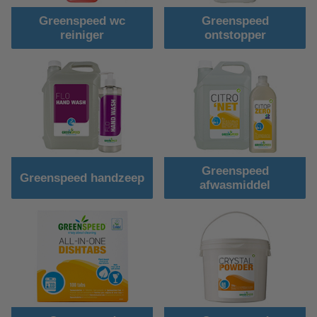
Greenspeed wc
Greenspeed
reiniger
ontstopper
Greenspeed
Greenspeed handzeep
afwasmiddel