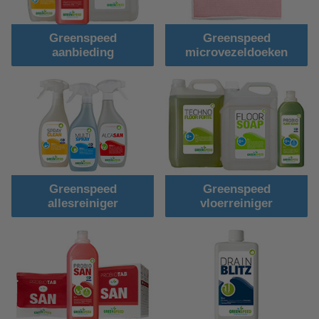
Greenspeed
Greenspeed
aanbieding
microvezeldoeken
Greenspeed
Greenspeed
allesreiniger
vloerreiniger