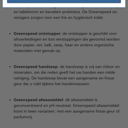
Greenspeed wc reiniger
: de wc reinigers komen in spray-
en tabletvorm en bevatten probiotica. De Greenspeed wc
reinigers zorgen voor een fris en hygiënisch toilet.
Greenspeed ontstopper
: de ontstopper is geschikt voor
afvoerleidingen en lost verstoppingen die gevormd worden
door papier, vet, kalk, zeep, haar en andere organische
materialen met gemak op.
Greenspeed handzeep
: de handzeep is vrij van chloor en
mineralen, om die reden geeft het uw handen een milde
reiniging. De handzeep bevat een aangename en frisse
geur die u ruikt tijdens het handenwassen.
Greenspeed afwasmiddel
: dit afwasmiddel is
geconcentreerd en pH-neutraal. Greenspeed afwasmiddel
komt in twee varianten; met een aangename frisse geur of
parfumvrij.