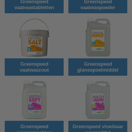
Greenspeed
Greenspeed
vaatwastabletten
vaatwaspoeder
Greenspeed
Greenspeed
vaatwaszout
glansspoelmiddel
Greenspeed
Greenspeed vloeibaar