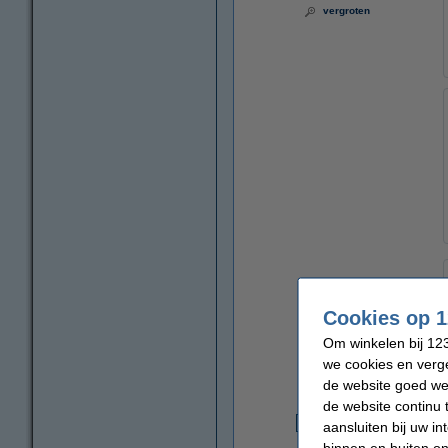
vergroten
Cookies op 1
Om winkelen bij 123
we cookies en verge
de website goed wer
de website continu 
aansluiten bij uw i
€
binnen en buiten on