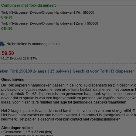
Combineer met Tork-dispenser:
Tork H3-dispenser Z-vouw/C-vouw Handdoeken | Wit | 553000
€ 49,50
Tork H3-dispenser Z-vouw/C-vouw Handdoeken | Zwart | 553008
€ 54,50
Nu bestellen is maandag in huis
€ 59,50
 49,17 Exclusief 21% BTW
en Tork 290190 2-laags | 15 pakken | Geschikt voor Tork H3 dispenser
Omschrijving
De Tork papieren handdoeken passen in de Tork H3-dispensers en zijn geschikt o
professionele locaties waarin er een grote kans bestaat dat mensen het papier in he
de prullenbak. De H3-dispenser is een gevouwen handdoek-systeem met een vel-v
ervoor dat er sprake is van een lager verbruik en persoonlijke hygiëne wordt gewa
ideaal voor in sanitaire ruimtes met lage tot gemiddelde bezoekersaantallen
Het 2-laagse papier is van advanced-kwaliteit en voorzien van een stevig reliëf, 
Het is voelbaar zachter en van betere kwaliteit. Het product is goedgekeurd voor 
keurmerk. Het papier is geschikt voor kort contact met voedingsmiddelen.
Afmetingen vellen
• Gevouwen: 11.5 x 23 cm (lxb)