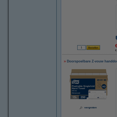
€
Doorspoelbare Z-vouw handdoek
vergroten