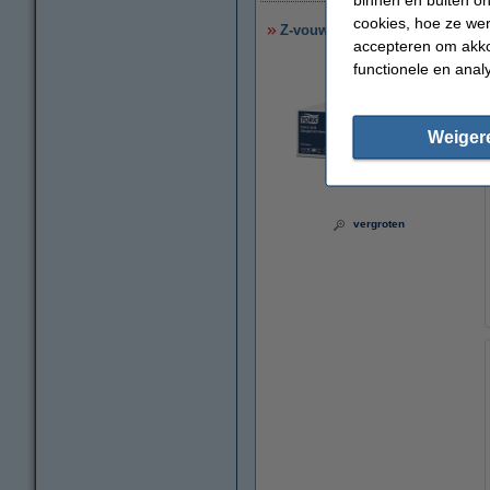
cookies, hoe ze we
Z-vouw handdoeken Tork 100278
accepteren om akko
functionele en anal
Weiger
vergroten