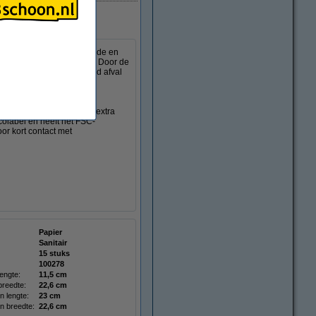
spensers. Deze absorberende en
inder handdoekjes nodig. Door de
ergroot als de hoeveelheid afval
en laag tot gemiddeld
af-opdruk. Het papier is extra
colabel en heeft het FSC-
or kort contact met
Papier
Sanitair
15 stuks
100278
engte:
11,5 cm
reedte:
22,6 cm
 lengte:
23 cm
 breedte:
22,6 cm