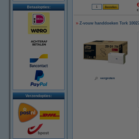
Betaalopties:
€
Z-vouw handdoeken Tork 100278
vergroten
Verzendopties: