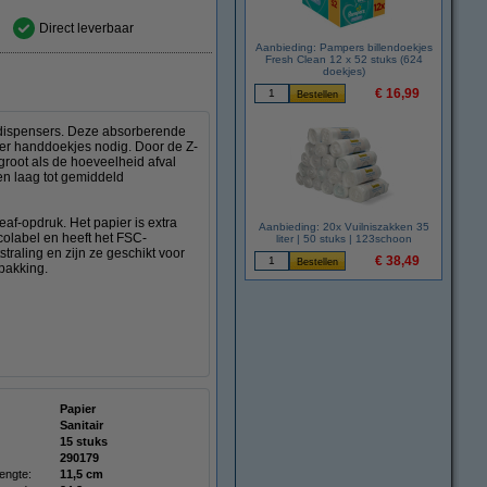
Direct leverbaar
Aanbieding: Pampers billendoekjes
Fresh Clean 12 x 52 stuks (624
doekjes)
€ 16,99
-dispensers. Deze absorberende
der handdoekjes nodig. Door de Z-
groot als de hoeveelheid afval
en laag tot gemiddeld
af-opdruk. Het papier is extra
Aanbieding: 20x Vuilniszakken 35
colabel en heeft het FSC-
liter | 50 stuks | 123schoon
aling en zijn ze geschikt voor
€ 38,49
rpakking.
Papier
Sanitair
15 stuks
290179
engte:
11,5 cm