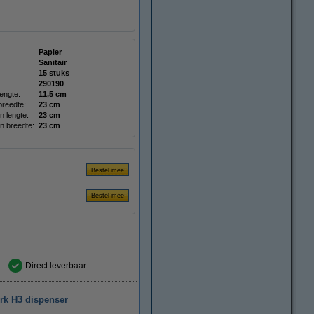
Papier
Sanitair
15 stuks
290190
engte:
11,5 cm
reedte:
23 cm
 lengte:
23 cm
 breedte:
23 cm
Direct leverbaar
ork H3 dispenser