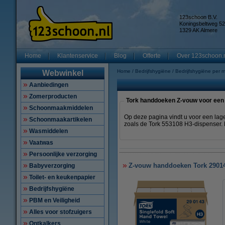
123schoon B.V.
Koningsbeltweg 52
1329 AK Almere
Home
Klantenservice
Blog
Offerte
Over 123schoon.
Home
Bedrijfshygiëne
Bedrijfshygiëne per 
Webwinkel
Aanbiedingen
Zomerproducten
Tork handdoeken Z-vouw voor een 
Schoonmaakmiddelen
Op deze pagina vindt u voor een lag
Schoonmaakartikelen
zoals de Tork 553108 H3-dispenser. 
Wasmiddelen
Vaatwas
Persoonlijke verzorging
Z-vouw handdoeken Tork 290143
Babyverzorging
Toilet- en keukenpapier
Bedrijfshygiëne
PBM en Veiligheid
Alles voor stofzuigers
Ontkalkers