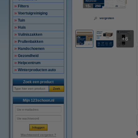
Filters
Voertuigreiniging
vergroten
Tuin
Huis
Vuilniszakken
6
Prullenbakken
Handschoenen
Gezondheid
Helpcentrum
Winterproducten auto
Zoek een product
Zoek
Mijn 123schoon.nl
Wachtwoord vergeten ?