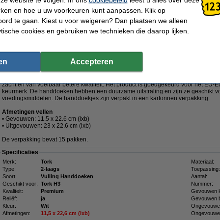
rken en hoe u uw voorkeuren kunt aanpassen. Klik op
 2-laags | 15 pakken | Geschikt voor Tork H3 dispenser
ord te gaan. Kiest u voor weigeren? Dan plaatsen we alleen
Omschrijving
ytische cookies en gebruiken we technieken die daarop lijken.
Deze Tork soft singlefold papieren handdoeken zijn geschikt voor de Tork H3-di
scheurbestendige handdoeken zijn bedoeld voor handdroging, hierdoor zijn er m
Z-vouw ontstaat er een vel-voor-vel-dosering, waardoor zowel de hygiëne wordt v
wordt verminderd. Ideaal voor professioneel gebruik in een sanitaire ruimte met e
en
Accepteren
bezoekersaantal.
Het 2-laagse papier is voorzien van een decoratieve opdruk en Tork-logo en een le
zacht en van voelbaar betere kwaliteit. Het product is goedgekeurd voor het EU-E
keurmerk. De handdoeken hebben een duurzame uitstraling en zijn ze geschikt vo
voedingsmiddelen. De handdoekjes zijn verpakt in een kartonnen verpakking.
Afmetingen vellen
• Gevouwen: 11.5 x 22.6 cm (lxb)
• Uitgevouwen: 23 x 22.6 cm (lxb)
De verpakking bevat 15 pakken.
Specificaties
Merk:
Tork
Materiaal:
Type:
2-laags
Toepassing:
Soort:
Vulling Handdoeken
Aantal:
Geschikt voor:
Tork H3
Nummer:
Kwaliteit:
Premium
Gevouwen l
Reliëf:
ja
Gevouwen b
Kleur:
Wit
Ongevouwen
Afmetingen:
11,5
x
22,6 cm (lxb)
Ongevouwen