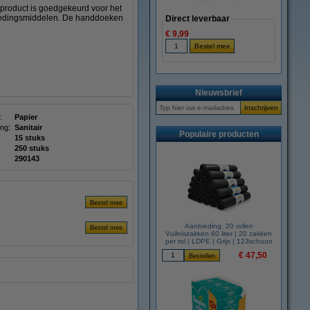
t product is goedgekeurd voor het
voedingsmiddelen. De handdoeken
Direct leverbaar
€ 9,99
Nieuwsbrief
:
Papier
ng:
Sanitair
Populaire producten
15 stuks
250 stuks
:
290143
Aanbieding: 20 rollen
Vuilniszakken 60 liter | 20 zakken
per rol | LDPE | Grijs | 123schoon
€ 47,50