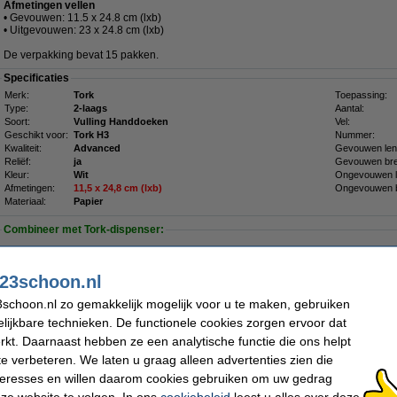
Afmetingen vellen
• Gevouwen: 11.5 x 24.8 cm (lxb)
• Uitgevouwen: 23 x 24.8 cm (lxb)
De verpakking bevat 15 pakken.
Specificaties
Merk:
Tork
Toepassing:
Type:
2-laags
Aantal:
Soort:
Vulling Handdoeken
Vel:
Geschikt voor:
Tork H3
Nummer:
Kwaliteit:
Advanced
Gevouwen len
Reliëf:
ja
Gevouwen bre
Kleur:
Wit
Ongevouwen l
Afmetingen:
11,5
x
24,8 cm (lxb)
Ongevouwen b
Materiaal:
Papier
Combineer met Tork-dispenser:
Tork H3-dispenser Z-vouw/C-vouw Handdoeken | Wit | 553000
€ 49,50
23schoon.nl
Tork H3-dispenser Z-vouw/C-vouw Handdoeken | Zwart | 553008
€ 54,50
schoon.nl zo gemakkelijk mogelijk voor u te maken, gebruiken
lijkbare technieken. De functionele cookies zorgen ervoor dat
kt. Daarnaast hebben ze een analytische functie die ons helpt
Nu bestellen is maandag in huis
te verbeteren. We laten u graag alleen advertenties zien die
€ 54,50
nteresses en willen daarom cookies gebruiken om uw gedrag
 45,04 Exclusief 21% BTW
ze website te volgen. In ons
cookiebeleid
leest u alles over deze