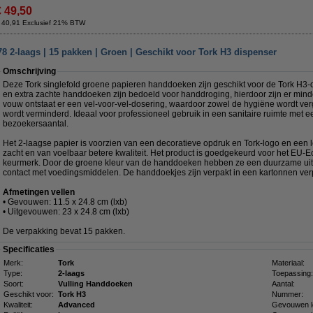
€ 49,50
 40,91 Exclusief 21% BTW
 2-laags | 15 pakken | Groen | Geschikt voor Tork H3 dispenser
Omschrijving
Deze Tork singlefold groene papieren handdoeken zijn geschikt voor de Tork H3
en extra zachte handdoeken zijn bedoeld voor handdroging, hierdoor zijn er min
vouw ontstaat er een vel-voor-vel-dosering, waardoor zowel de hygiëne wordt ver
wordt verminderd. Ideaal voor professioneel gebruik in een sanitaire ruimte met e
bezoekersaantal.
Het 2-laagse papier is voorzien van een decoratieve opdruk en Tork-logo en een le
zacht en van voelbaar betere kwaliteit. Het product is goedgekeurd voor het EU-E
keurmerk. Door de groene kleur van de handdoeken hebben ze een duurzame uitstr
contact met voedingsmiddelen. De handdoekjes zijn verpakt in een kartonnen ve
Afmetingen vellen
• Gevouwen: 11.5 x 24.8 cm (lxb)
• Uitgevouwen: 23 x 24.8 cm (lxb)
De verpakking bevat 15 pakken.
Specificaties
Merk:
Tork
Materiaal:
Type:
2-laags
Toepassing:
Soort:
Vulling Handdoeken
Aantal:
Geschikt voor:
Tork H3
Nummer:
Kwaliteit:
Advanced
Gevouwen l