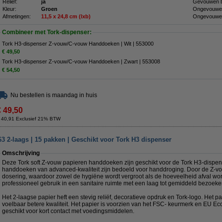
Reliëf:
ja
Gevouwen b
Kleur:
Groen
Ongevouwen
Afmetingen:
11,5
x
24,8 cm (lxb)
Ongevouwen
Combineer met Tork-dispenser:
Tork H3-dispenser Z-vouw/C-vouw Handdoeken | Wit | 553000
€ 49,50
Tork H3-dispenser Z-vouw/C-vouw Handdoeken | Zwart | 553008
€ 54,50
Nu bestellen is maandag in huis
€ 49,50
 40,91 Exclusief 21% BTW
 2-laags | 15 pakken | Geschikt voor Tork H3 dispenser
Omschrijving
Deze Tork soft Z-vouw papieren handdoeken zijn geschikt voor de Tork H3-dispen
handdoeken van advanced-kwaliteit zijn bedoeld voor handdroging. Door de Z-vou
dosering, waardoor zowel de hygiëne wordt vergroot als de hoeveelheid afval wor
professioneel gebruik in een sanitaire ruimte met een laag tot gemiddeld bezoeke
Het 2-laagse papier heft een stevig reliëf, decoratieve opdruk en Tork-logo. Het pa
voelbaar betere kwaliteit. Het papier is voorzien van het FSC- keurmerk en EU Ec
geschikt voor kort contact met voedingsmiddelen.