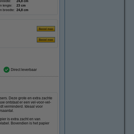
reedte:
24,8 cm
 lengte:
23 cm
 breedte:
24,8 cm
Direct leverbaar
sers. Deze grote en extra zachte
w ontstaat er een vel-voor-vel-
dt verminderd. Ideaal voor
rsaantal.
pier is extra zacht en van
olabel. Bovendien is het papier