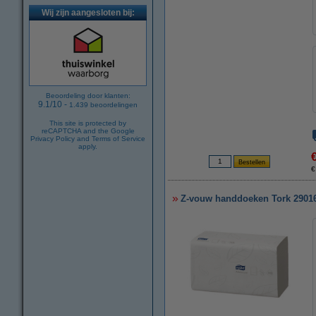
Wij zijn aangesloten bij:
Beoordeling door klanten:
9.1
/
10
-
1.439
beoordelingen
This site is protected by
reCAPTCHA and the Google
Privacy Policy
and
Terms of Service
apply.
€
Z-vouw handdoeken Tork 290163