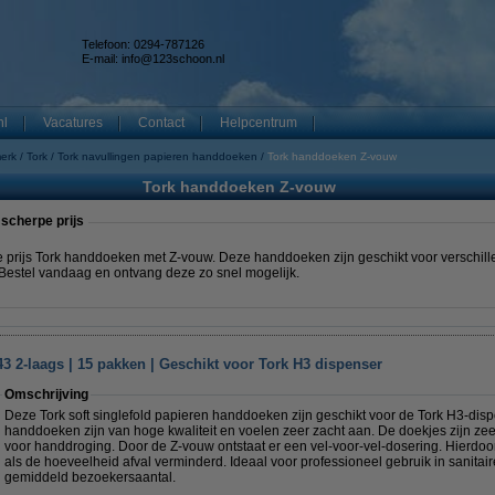
Telefoon: 0294-787126
E-mail:
info@123schoon.nl
nl
Vacatures
Contact
Helpcentrum
merk
Tork
Tork navullingen papieren handdoeken
Tork handdoeken Z-vouw
Tork handdoeken Z-vouw
scherpe prijs
e prijs Tork handdoeken met Z-vouw. Deze handdoeken zijn geschikt voor verschil
Bestel vandaag en ontvang deze zo snel mogelijk.
 2-laags | 15 pakken | Geschikt voor Tork H3 dispenser
Omschrijving
Deze Tork soft singlefold papieren handdoeken zijn geschikt voor de Tork H3-di
handdoeken zijn van hoge kwaliteit en voelen zeer zacht aan. De doekjes zijn ze
voor handdroging. Door de Z-vouw ontstaat er een vel-voor-vel-dosering. Hierdoo
als de hoeveelheid afval verminderd. Ideaal voor professioneel gebruik in sanitair
gemiddeld bezoekersaantal.