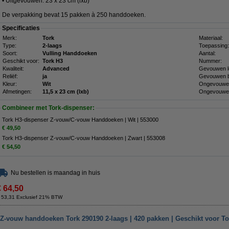
• Uitgevouwen: 23 x 23 cm (lxb)
De verpakking bevat 15 pakken à 250 handdoeken.
Specificaties
Merk:
Tork
Materiaal:
Type:
2-laags
Toepassing:
Soort:
Vulling Handdoeken
Aantal:
Geschikt voor:
Tork H3
Nummer:
Kwaliteit:
Advanced
Gevouwen l
Reliëf:
ja
Gevouwen b
Kleur:
Wit
Ongevouwen
Afmetingen:
11,5 x 23 cm (lxb)
Ongevouwen
Combineer met Tork-dispenser:
Tork H3-dispenser Z-vouw/C-vouw Handdoeken | Wit | 553000
€ 49,50
Tork H3-dispenser Z-vouw/C-vouw Handdoeken | Zwart | 553008
€ 54,50
Nu bestellen is maandag in huis
€ 64,50
 53,31 Exclusief 21% BTW
 Z-vouw handdoeken Tork 290190 2-laags | 420 pakken | Geschikt voor T