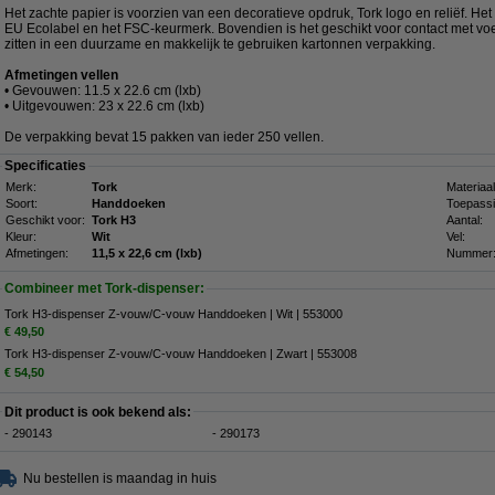
Het zachte papier is voorzien van een decoratieve opdruk, Tork logo en reliëf. He
EU Ecolabel en het FSC-keurmerk. Bovendien is het geschikt voor contact met 
zitten in een duurzame en makkelijk te gebruiken kartonnen verpakking.
Afmetingen vellen
• Gevouwen: 11.5 x 22.6 cm (lxb)
• Uitgevouwen: 23 x 22.6 cm (lxb)
De verpakking bevat 15 pakken van ieder 250 vellen.
Specificaties
Merk:
Tork
Materiaal
Soort:
Handdoeken
Toepassi
Geschikt voor:
Tork H3
Aantal:
Kleur:
Wit
Vel:
Afmetingen:
11,5 x 22,6 cm (lxb)
Nummer
Combineer met Tork-dispenser:
Tork H3-dispenser Z-vouw/C-vouw Handdoeken | Wit | 553000
€ 49,50
Tork H3-dispenser Z-vouw/C-vouw Handdoeken | Zwart | 553008
€ 54,50
Dit product is ook bekend als:
- 290143
- 290173
Nu bestellen is maandag in huis