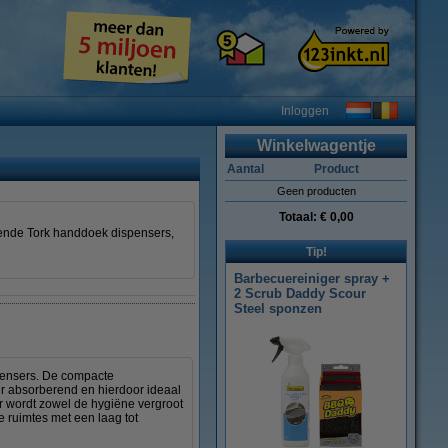
Inloggen
Winkelwagentje
Aantal
Product
Geen producten
Totaal:
€ 0,00
lende Tork handdoek dispensers,
Tip!
Barbecuereiniger spray +
2 Scrub Daddy Scour
Steel sponzen
spensers. De compacte
er absorberend en hierdoor ideaal
r wordt zowel de hygiëne vergroot
e ruimtes met een laag tot