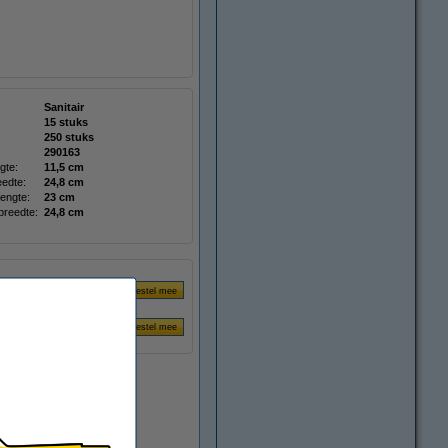
Sanitair
15 stuks
250 stuks
290163
gte:
11,5 cm
edte:
24,8 cm
engte:
23 cm
reedte:
24,8 cm
Direct leverbaar