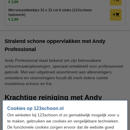
€ 3,99
Microvezeldoekjes 32 x 32 cm 6 stuks (123schoon
huismerk)
€ 2,99
Stralend schone oppervlakken met Andy
Professional
Andy Professional staat bekend om zijn betrouwbare
schoonmaakoplossingen, speciaal ontwikkeld voor professioneel
gebruik. Met een uitgebreid assortiment aan allesreinigers,
ontvetters en vloerreinigers houdt dit merk iedere ruimte
moeiteloos schoon en fris.
Krachtige reiniging met Andy
Professional
Cookies op 123schoon.nl
Om winkelen bij 123schoon.nl zo gemakkelijk mogelijk voor u
Op deze pagina van 123schoon vindt u Andy Professional, wat
te maken, gebruiken we cookies en vergelijkbare technieken.
staat voor krachtige, professionele reiniging. De geconcentreerde
De functionele cookies zorgen ervoor dat de website goed