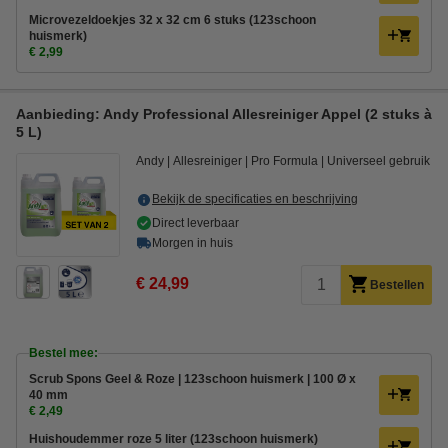
Microvezeldoekjes 32 x 32 cm 6 stuks (123schoon
huismerk)
€ 2,99
Aanbieding: Andy Professional Allesreiniger Appel (2 stuks à
5 L)
Andy
Allesreiniger
Pro Formula
Universeel gebruik
Bekijk de specificaties en beschrijving
Direct leverbaar
Morgen in huis
€ 24,99
Bestellen
Bestel mee:
Scrub Spons Geel & Roze | 123schoon huismerk | 100 Ø x
40 mm
€ 2,49
Huishoudemmer roze 5 liter (123schoon huismerk)