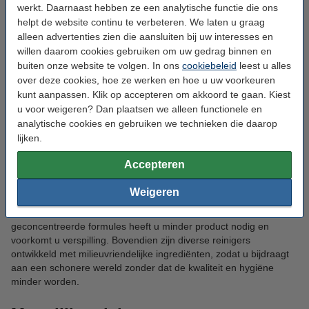
allesreinigers waaronder
Andy Professional Vloeibaar
werkt. Daarnaast hebben ze een analytische functie die ons
Allesreiniger Geconcentreerd Citroen Fris
en
Andy Pro Formula
helpt de website continu te verbeteren. We laten u graag
Vloeibaar Allesreiniger Geconcentreerd Vertrouwd
, verwijderen
alleen advertenties zien die aansluiten bij uw interesses en
moeiteloos vuil en vet zonder strepen achter te laten. Met slechts
willen daarom cookies gebruiken om uw gedrag binnen en
60 milliliter op 5 liter water bereikt u een streeploos resultaat en
buiten onze website te volgen. In ons
cookiebeleid
leest u alles
een langdurig frisse geur. Perfect voor vloeren en harde
over deze cookies, hoe ze werken en hoe u uw voorkeuren
oppervlakken in kantoren, horeca, zorg en scholen.
kunt aanpassen. Klik op accepteren om akkoord te gaan. Kiest
u voor weigeren? Dan plaatsen we alleen functionele en
Efficiënt en duurzaam
analytische cookies en gebruiken we technieken die daarop
lijken.
schoonmaken met Andy
Accepteren
Professional
Weigeren
Naast krachtige reinigingsprestaties biedt Andy Professional u de
mogelijkheid om efficiënt en duurzaam schoon te maken. Dankzij
geconcentreerde formules heeft u minder product nodig en
voorkomt u verspilling. Bovendien zijn diverse reinigers
ontwikkeld met milieuvriendelijke ingrediënten, zodat u bijdraagt
aan een schonere wereld zonder dat de kwaliteit en hygiëne
minder worden.