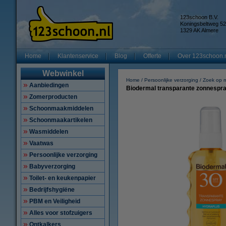
123schoon B.V.
Koningsbeltweg 52
1329 AK Almere
Home
Klantenservice
Blog
Offerte
Over 123schoon.
Webwinkel
Home
Persoonlijke verzorging
Zoek op 
Aanbiedingen
Biodermal transparante zonnespray
Zomerproducten
Schoonmaakmiddelen
Schoonmaakartikelen
Wasmiddelen
Vaatwas
Persoonlijke verzorging
Babyverzorging
Toilet- en keukenpapier
Bedrijfshygiëne
PBM en Veiligheid
Alles voor stofzuigers
Ontkalkers