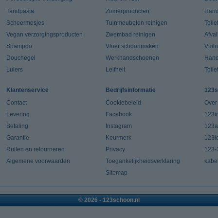
Tandpasta
Zomerproducten
Hand
Scheermesjes
Tuinmeubelen reinigen
Toile
Vegan verzorgingsproducten
Zwembad reinigen
Afva
Shampoo
Vloer schoonmaken
Vuil
Douchegel
Werkhandschoenen
Han
Luiers
Leifheit
Toile
Klantenservice
Bedrijfsinformatie
123s
Contact
Cookiebeleid
Over
Levering
Facebook
123in
Betaling
Instagram
123a
Garantie
Keurmerk
123l
Ruilen en retourneren
Privacy
123-
Algemene voorwaarden
Toegankelijkheidsverklaring
kabe
Sitemap
© 2026 - 123schoon.nl