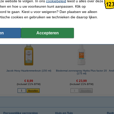
ze website te volgen. In ons
cookiebeleid
leest u alles over deze
Lijst van ingrediënten
rken en hoe u uw voorkeuren kunt aanpassen. Klik op
ord te gaan. Kiest u voor weigeren? Dan plaatsen we alleen
e, Octocrylene, Ethylhexyl Salicylate, C12-13 Alkyl Lactate, Neopentyl Glycol Die
nol Methoxyphenyl Triazine, Butyl Methoxydibenzoylmethane, Diethylamino Hydro
ytische cookies en gebruiken we technieken die daarop lijken.
lacrylamide Copolymer, Propylene Glycol Dibenzoate, Tocopheryl Acetate.
en
Accepteren
 dit artikel ook besteld hebben
Jacob Hooy Haarlemmerbruin (150 ml)
Biodermal zonnespray Hydra Plus factor 20
Andr
(175 ml)
€ 8,99
€ 23,99
(Inclusief 21% BTW)
(Inclusief 21% BTW)
Persoonlijke verzorging
Huis en Tuin
Bedr