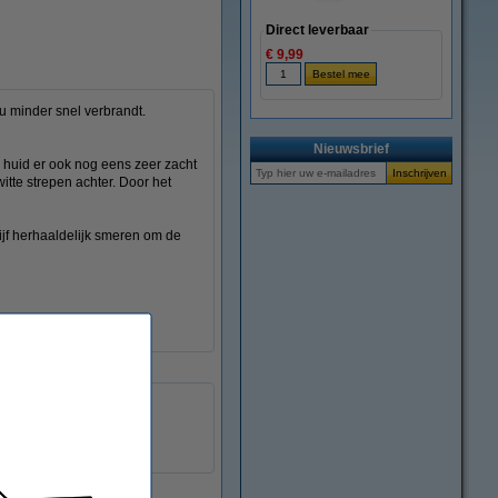
Direct leverbaar
€ 9,99
 minder snel verbrandt.
Nieuwsbrief
 huid er ook nog eens zeer zacht
witte strepen achter. Door het
ijf herhaaldelijk smeren om de