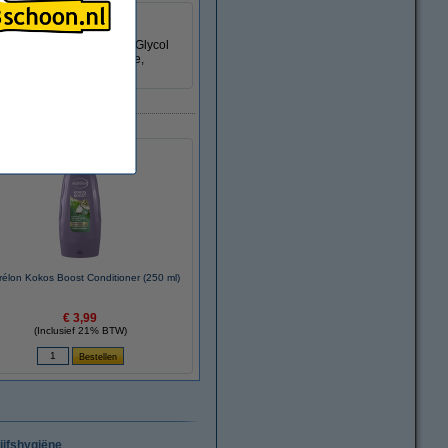
thylhexanoate, Neopentyl Glycol
xybenzoyl Hexyl Benzoate,
élon Kokos Boost Conditioner (250 ml)
€ 3,99
(Inclusief 21% BTW)
ijfshygiëne