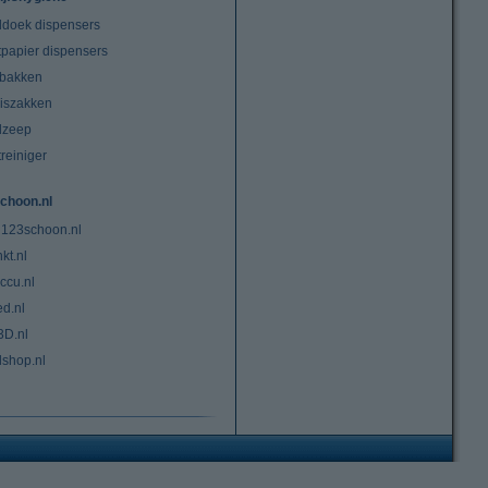
doek dispensers
tpapier dispensers
lbakken
niszakken
dzeep
treiniger
choon.nl
 123schoon.nl
kt.nl
ccu.nl
ed.nl
3D.nl
lshop.nl