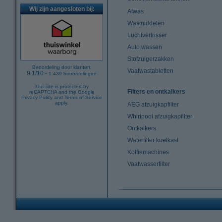
Wij zijn aangesloten bij:
Afwas
Wasmiddelen
Luchtverfrisser
Auto wassen
Stofzuigerzakken
Beoordeling door klanten:
Vaatwastabletten
9.1
/
10
-
1.439
beoordelingen
This site is protected by
Filters en ontkalkers
reCAPTCHA and the Google
Privacy Policy
and
Terms of Service
apply.
AEG afzuigkapfilter
Whirlpool afzuigkapfilter
Ontkalkers
Waterfilter koelkast
Koffiemachines
Vaatwasserfilter