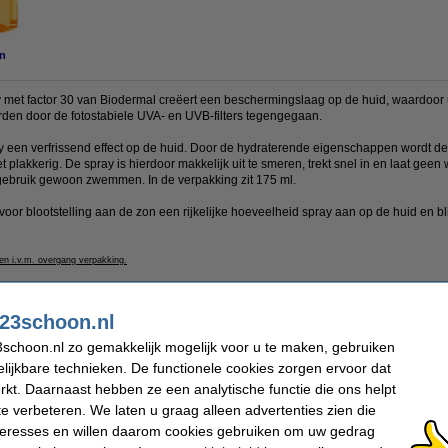
n
met factor 30 van Biodermal creëert een beschermingslaag op de huid, waardoor u
orden door de fotostabiele UVA- en UVB-filters tegengegaan.
y een verfrissend effect op de huid. Door de hydraterende eigenschappen wordt de
et plakkerig. De spray is hierdoor makkelijk uit te smeren, trekt snel in en laat geen 
 gebruik gewoon zwemmen. In de verpakking zit 175 ml.
or blootstelling aan de zon een rijkelijke hoeveelheid spray aan op de huid en bl
en i.v.m. overgang verpakking.
uct
23schoon.nl
schoon.nl zo gemakkelijk mogelijk voor u te maken, gebruiken
Toepassing:
Gezicht
lijkbare technieken. De functionele cookies zorgen ervoor dat
Factor (SPF):
30
kt. Daarnaast hebben ze een analytische functie die ons helpt
UV-bescherming:
UVA en UVB
te verbeteren. We laten u graag alleen advertenties zien die
Waterproof:
nee
nteresses en willen daarom cookies gebruiken om uw gedrag