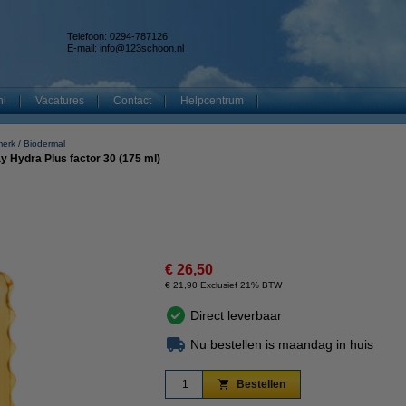
Telefoon: 0294-787126
E-mail:
info@123schoon.nl
nl
Vacatures
Contact
Helpcentrum
merk
Biodermal
 Hydra Plus factor 30 (175 ml)
€ 26,50
€ 21,90 Exclusief 21% BTW
Direct leverbaar
Nu bestellen is maandag in huis
Bestellen