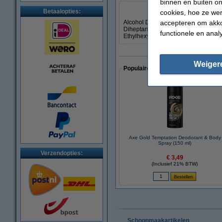
binnen en buiten on
Betaalopties:
cookies, hoe ze we
accepteren om akko
Alcohol Denat., C12-15 Alkyl Benzoat
Diheptanoate, Bis-Ethylhexyloxyphe
functionele en anal
Ethylhexyl Triazone, Acrylates/Octy
Weiger
Populaire artikelen van klanten die
Axe Gold Temptation Deodorant & Body
Spray (150 ml)
Verzendopties:
€ 3,49
(Inclusief 21% BTW)
Schoonmaakartikelen