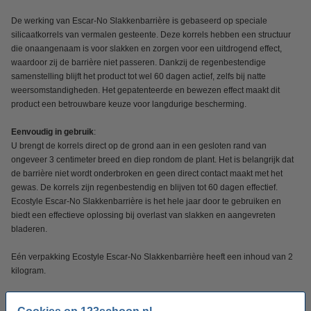
De werking van Escar-No Slakkenbarrière is gebaseerd op speciale
silicaatkorrels van vermalen gesteente. Deze korrels hebben een structuur
die onaangenaam is voor slakken en zorgen voor een uitdrogend effect,
waardoor zij de barrière niet passeren. Dankzij de regenbestendige
samenstelling blijft het product tot wel 60 dagen actief, zelfs bij natte
weersomstandigheden. Het gepatenteerde en bewezen effect maakt dit
product een betrouwbare keuze voor langdurige bescherming.
Eenvoudig in gebruik
:
U brengt de korrels direct op de grond aan in een gesloten rand van
ongeveer 3 centimeter breed en diep rondom de plant. Het is belangrijk dat
de barrière niet wordt onderbroken en geen direct contact maakt met het
gewas. De korrels zijn regenbestendig en blijven tot 60 dagen effectief.
Ecostyle Escar-No Slakkenbarrière is het hele jaar door te gebruiken en
biedt een effectieve oplossing bij overlast van slakken en aangevreten
bladeren.
Eén verpakking Ecostyle Escar-No Slakkenbarrière heeft een inhoud van 2
kilogram.
Specificaties