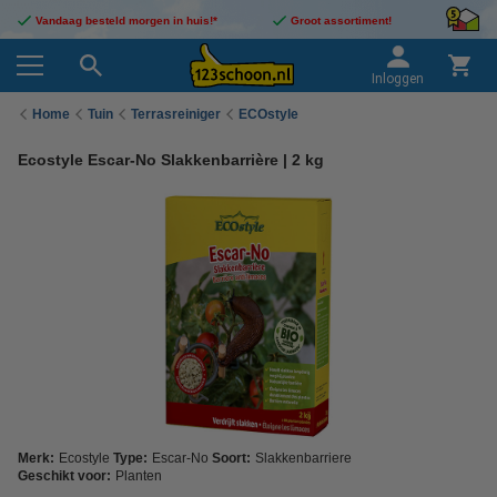
Vandaag besteld morgen in huis!*
Groot assortiment!
Inloggen
Home
Tuin
Terrasreiniger
ECOstyle
Ecostyle Escar-No Slakkenbarrière | 2 kg
Merk:
Ecostyle
Type:
Escar-No
Soort:
Slakkenbarriere
Geschikt voor:
Planten