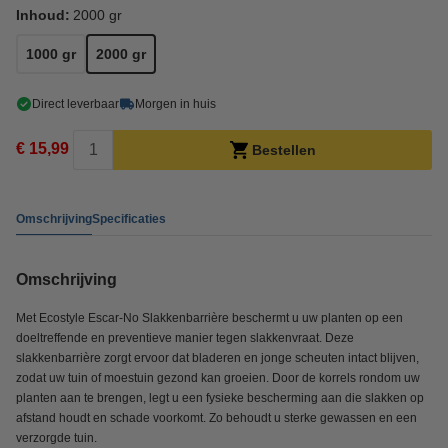
Inhoud:
2000 gr
1000 gr
2000 gr
Direct leverbaar
Morgen in huis
€ 15,99
Bestellen
Omschrijving
Specificaties
Omschrijving
Met Ecostyle Escar-No Slakkenbarrière beschermt u uw planten op een
doeltreffende en preventieve manier tegen slakkenvraat. Deze
slakkenbarrière zorgt ervoor dat bladeren en jonge scheuten intact blijven,
zodat uw tuin of moestuin gezond kan groeien. Door de korrels rondom uw
planten aan te brengen, legt u een fysieke bescherming aan die slakken op
afstand houdt en schade voorkomt. Zo behoudt u sterke gewassen en een
verzorgde tuin.