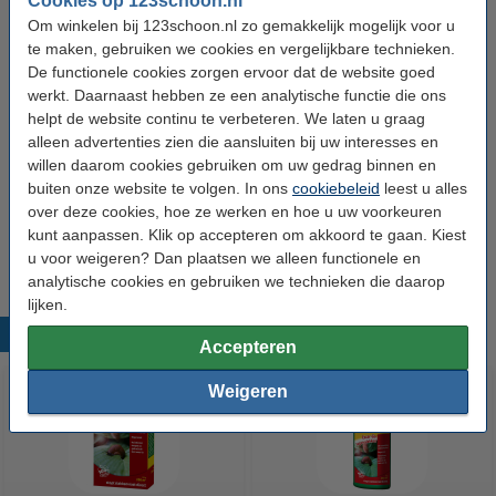
Cookies op 123schoon.nl
Om winkelen bij 123schoon.nl zo gemakkelijk mogelijk voor u
te maken, gebruiken we cookies en vergelijkbare technieken.
Merk:
Ecostyle
De functionele cookies zorgen ervoor dat de website goed
Type:
Escar-No
werkt. Daarnaast hebben ze een analytische functie die ons
helpt de website continu te verbeteren. We laten u graag
Soort:
Slakkenbarriere
alleen advertenties zien die aansluiten bij uw interesses en
Geschikt voor:
Planten
willen daarom cookies gebruiken om uw gedrag binnen en
buiten onze website te volgen. In ons
cookiebeleid
leest u alles
Inhoud:
2000 gr
over deze cookies, hoe ze werken en hoe u uw voorkeuren
kunt aanpassen. Klik op accepteren om akkoord te gaan. Kiest
Aantal:
1 stuks
u voor weigeren? Dan plaatsen we alleen functionele en
analytische cookies en gebruiken we technieken die daarop
lijken.
Populaire producten
Accepteren
Weigeren