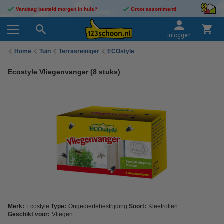
Vandaag besteld morgen in huis!*
Groot assortiment!
Inloggen
Home
Tuin
Terrasreiniger
ECOstyle
Ecostyle Vliegenvanger (8 stuks)
Merk:
Ecostyle
Type:
Ongediertebestrijding
Soort:
Kleefrollen
Geschikt voor:
Vliegen