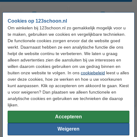
Cookies op 123schoon.nl
Om winkelen bij 123schoon.nl zo gemakkelijk mogelijk voor u
te maken, gebruiken we cookies en vergelijkbare technieken.
De functionele cookies zorgen ervoor dat de website goed
werkt. Daarnaast hebben ze een analytische functie die ons
helpt de website continu te verbeteren. We laten u graag
HG Ontkalker Voor Espresso-
HG Koffiemachine Ontkalker |
alleen advertenties zien die aansluiten bij uw interesses en
en Koffiepadapparaten
Melkzuur (500 ml)
willen daarom cookies gebruiken om uw gedrag binnen en
(citroenzuur, 500 ml)
buiten onze website te volgen. In ons
cookiebeleid
leest u alles
€ 4,79
€ 6,99
Inclusief 21% BTW
Inclusief 21% BTW
over deze cookies, hoe ze werken en hoe u uw voorkeuren
kunt aanpassen. Klik op accepteren om akkoord te gaan. Kiest
u voor weigeren? Dan plaatsen we alleen functionele en
analytische cookies en gebruiken we technieken die daarop
lijken.
Accepteren
Weigeren