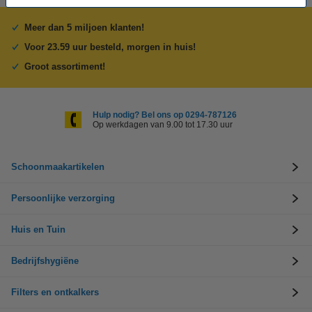
Meer dan 5 miljoen klanten!
Voor 23.59 uur besteld, morgen in huis!
Groot assortiment!
Hulp nodig? Bel ons op 0294-787126
Op werkdagen van 9.00 tot 17.30 uur
Schoonmaakartikelen
Persoonlijke verzorging
Huis en Tuin
Bedrijfshygiëne
Filters en ontkalkers