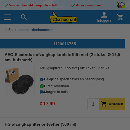
Vandaag besteld morgen in huis!*
Groot assortiment!
Inloggen
Zoek op onderdeelnummer
1120016755
AEG-Electrolux afzuigkap koolstoffilterset (2 stuks, Ø 19,5
cm, huismerk)
Afzuigkapfilter
Koolstof
Afzuigkap
2 stuks
Bekijk de specificaties en beschrijving
Direct leverbaar
Morgen in huis
€ 17,99
Bestellen
HG afzuigkapfilter ontvetter (500 ml)