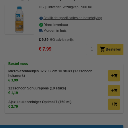
HG
Ontvetter
Afzuigkap
500 ml
Bekijk de specificaties en beschrijving
Direct leverbaar
Morgen in huis
€ 9,39
HG adviesprijs
€ 7,99
Bestellen
Bestel mee:
Microvezeldoekjes 32 x 32 cm 10 stuks (123schoon
huismerk)
€ 3,99
123schoon Schuurspons (10 stuks)
€ 1,19
Ajax keukenreiniger Optimal 7 (750 ml)
€ 2,79