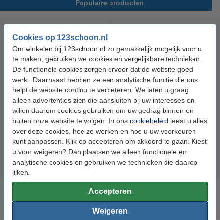
Populaire producten
Cookies op 123schoon.nl
Om winkelen bij 123schoon.nl zo gemakkelijk mogelijk voor u
te maken, gebruiken we cookies en vergelijkbare technieken.
De functionele cookies zorgen ervoor dat de website goed
werkt. Daarnaast hebben ze een analytische functie die ons
helpt de website continu te verbeteren. We laten u graag
HG Ontkalker Voor Espresso-
HG Koffiemachine Ontkalker |
alleen advertenties zien die aansluiten bij uw interesses en
en Koffiepadapparaten
Melkzuur (500 ml)
willen daarom cookies gebruiken om uw gedrag binnen en
(citroenzuur, 500 ml)
buiten onze website te volgen. In ons
cookiebeleid
leest u alles
€ 4,79
€ 6,99
over deze cookies, hoe ze werken en hoe u uw voorkeuren
Inclusief 21% BTW
Inclusief 21% BTW
kunt aanpassen. Klik op accepteren om akkoord te gaan. Kiest
u voor weigeren? Dan plaatsen we alleen functionele en
analytische cookies en gebruiken we technieken die daarop
lijken.
Accepteren
Weigeren