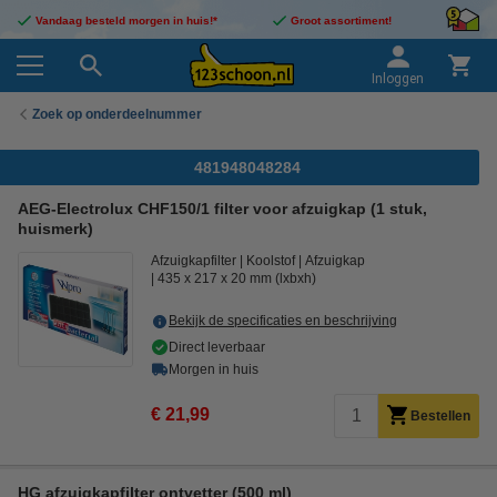
Vandaag besteld morgen in huis!*
Groot assortiment!
Inloggen
Zoek op onderdeelnummer
481948048284
AEG-Electrolux CHF150/1 filter voor afzuigkap (1 stuk,
huismerk)
Afzuigkapfilter
Koolstof
Afzuigkap
435 x 217 x 20 mm (lxbxh)
Bekijk de specificaties en beschrijving
Direct leverbaar
Morgen in huis
€ 21,99
Bestellen
HG afzuigkapfilter ontvetter (500 ml)