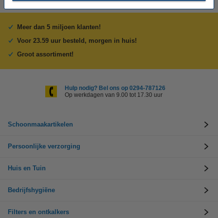
Meer dan 5 miljoen klanten!
Voor 23.59 uur besteld, morgen in huis!
Groot assortiment!
Hulp nodig? Bel ons op 0294-787126
Op werkdagen van 9.00 tot 17.30 uur
Schoonmaakartikelen
Persoonlijke verzorging
Huis en Tuin
Bedrijfshygiëne
Filters en ontkalkers