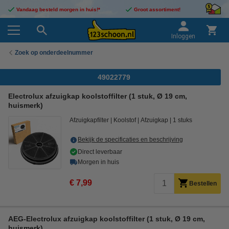
Vandaag besteld morgen in huis!*
Groot assortiment!
Inloggen
Zoek op onderdeelnummer
49022779
Electrolux afzuigkap koolstoffilter (1 stuk, Ø 19 cm,
huismerk)
Afzuigkapfilter
Koolstof
Afzuigkap
1 stuks
Bekijk de specificaties en beschrijving
Direct leverbaar
Morgen in huis
€ 7,99
Bestellen
AEG-Electrolux afzuigkap koolstoffilter (1 stuk, Ø 19 cm,
huismerk)