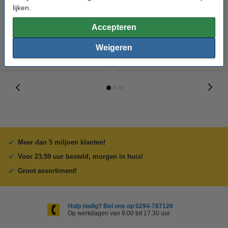
lijken.
(citroenzuur, 500 ml)
€ 4,79
€ 6,99
Inclusief 21% BTW
Inclusief 21% BTW
Accepteren
Weigeren
Meer dan 5 miljoen klanten!
Voor 23.59 uur besteld, morgen in huis!
Groot assortiment!
Hulp nodig? Bel ons op 0294-787126
Op werkdagen van 9.00 tot 17.30 uur