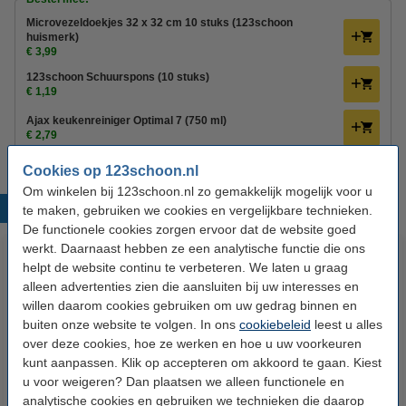
Microvezeldoekjes 32 x 32 cm 10 stuks (123schoon
huismerk)
€ 3,99
123schoon Schuurspons (10 stuks)
€ 1,19
Ajax keukenreiniger Optimal 7 (750 ml)
€ 2,79
Cookies op 123schoon.nl
Om winkelen bij 123schoon.nl zo gemakkelijk mogelijk voor u
Populaire producten
te maken, gebruiken we cookies en vergelijkbare technieken.
De functionele cookies zorgen ervoor dat de website goed
werkt. Daarnaast hebben ze een analytische functie die ons
helpt de website continu te verbeteren. We laten u graag
alleen advertenties zien die aansluiten bij uw interesses en
willen daarom cookies gebruiken om uw gedrag binnen en
buiten onze website te volgen. In ons
cookiebeleid
leest u alles
over deze cookies, hoe ze werken en hoe u uw voorkeuren
kunt aanpassen. Klik op accepteren om akkoord te gaan. Kiest
HG Ontkalker Voor Espresso-
HG Koffiemachine Ontkalker |
u voor weigeren? Dan plaatsen we alleen functionele en
analytische cookies en gebruiken we technieken die daarop
en Koffiepadapparaten
Melkzuur (500 ml)