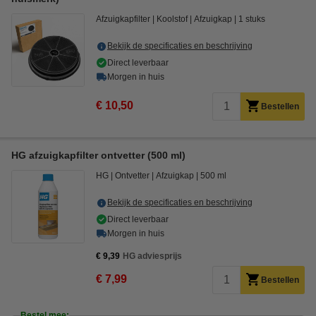
Afzuigkapfilter
Koolstof
Afzuigkap
1 stuks
Bekijk de specificaties en beschrijving
Direct leverbaar
Morgen in huis
€ 10,50
Bestellen
HG afzuigkapfilter ontvetter (500 ml)
HG
Ontvetter
Afzuigkap
500 ml
Bekijk de specificaties en beschrijving
Direct leverbaar
Morgen in huis
€ 9,39
HG adviesprijs
€ 7,99
Bestellen
Bestel mee: