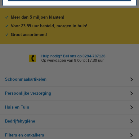
Meer dan 5 miljoen klanten!
Voor 23.59 uur besteld, morgen in huis!
Groot assortiment!
Hulp nodig? Bel ons op 0294-787126
Op werkdagen van 9.00 tot 17.30 uur
Schoonmaakartikelen
Persoonlijke verzorging
Huis en Tuin
Bedrijfshygiëne
Filters en ontkalkers