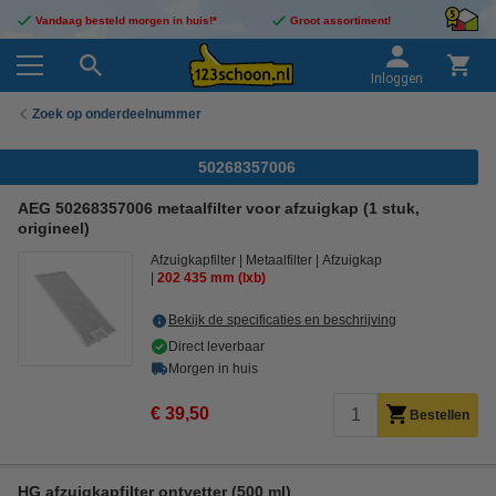
Vandaag besteld morgen in huis!*
Groot assortiment!
Inloggen
Zoek op onderdeelnummer
50268357006
AEG 50268357006 metaalfilter voor afzuigkap (1 stuk,
origineel)
Afzuigkapfilter
Metaalfilter
Afzuigkap
202
435 mm (lxb)
Bekijk de specificaties en beschrijving
Direct leverbaar
Morgen in huis
€ 39,50
Bestellen
HG afzuigkapfilter ontvetter (500 ml)