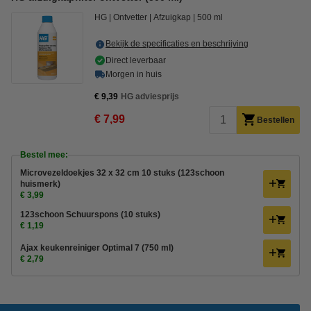
HG
Ontvetter
Afzuigkap
500 ml
Bekijk de specificaties en beschrijving
Direct leverbaar
Morgen in huis
€ 9,39
HG adviesprijs
€ 7,99
Bestellen
Bestel mee:
Microvezeldoekjes 32 x 32 cm 10 stuks (123schoon
huismerk)
€ 3,99
123schoon Schuurspons (10 stuks)
€ 1,19
Ajax keukenreiniger Optimal 7 (750 ml)
€ 2,79