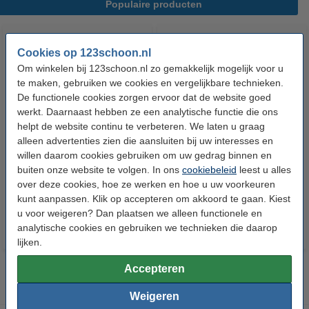
Populaire producten
Cookies op 123schoon.nl
Om winkelen bij 123schoon.nl zo gemakkelijk mogelijk voor u
te maken, gebruiken we cookies en vergelijkbare technieken.
De functionele cookies zorgen ervoor dat de website goed
werkt. Daarnaast hebben ze een analytische functie die ons
helpt de website continu te verbeteren. We laten u graag
HG Ontkalker Voor Espresso-
HG Koffiemachine Ontkalker |
alleen advertenties zien die aansluiten bij uw interesses en
en Koffiepadapparaten
Melkzuur (500 ml)
willen daarom cookies gebruiken om uw gedrag binnen en
(citroenzuur, 500 ml)
buiten onze website te volgen. In ons
cookiebeleid
leest u alles
€ 4,79
€ 6,99
over deze cookies, hoe ze werken en hoe u uw voorkeuren
Inclusief 21% BTW
Inclusief 21% BTW
kunt aanpassen. Klik op accepteren om akkoord te gaan. Kiest
u voor weigeren? Dan plaatsen we alleen functionele en
analytische cookies en gebruiken we technieken die daarop
lijken.
Accepteren
Weigeren