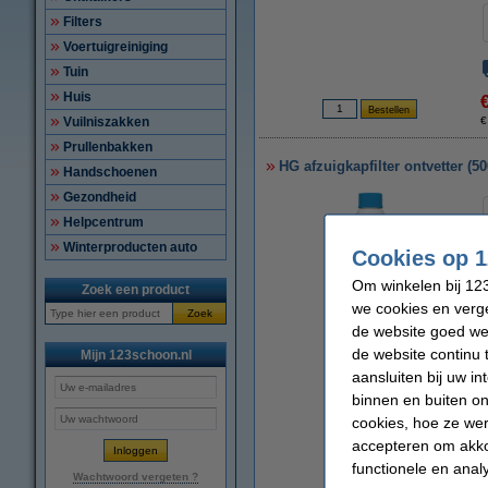
Filters
Voertuigreiniging
Tuin
Huis
Vuilniszakken
€
Prullenbakken
HG afzuigkapfilter ontvetter (50
Handschoenen
Gezondheid
Helpcentrum
Winterproducten auto
Cookies op 1
Om winkelen bij 123
Zoek een product
we cookies en verge
Zoek
de website goed wer
de website continu 
Mijn 123schoon.nl
vergroten
aansluiten bij uw i
binnen en buiten on
cookies, hoe ze we
accepteren om akko
functionele en anal
Wachtwoord vergeten ?