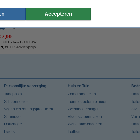
Ajax keukenreiniger Optimal 7 (750 ml)
€ 2,79
en
Accepteren
Morgen in huis
€ 7,99
 6,60 Exclusief 21% BTW
 9,39
HG adviesprijs
Persoonlijke verzorging
Huis en Tuin
Bedr
Tandpasta
Zomerproducten
Hand
Scheermesjes
Tuinmeubelen reinigen
Toile
Vegan verzorgingsproducten
Zwembad reinigen
Afva
Shampoo
Vloer schoonmaken
Vuil
Douchegel
Werkhandschoenen
Han
Luiers
Leifheit
Toile