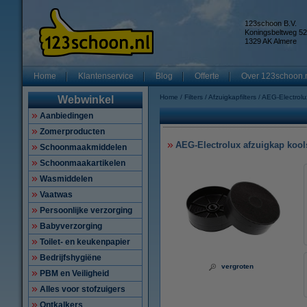
123schoon B.V.
Koningsbeltweg 52
1329 AK Almere
Home
Klantenservice
Blog
Offerte
Over 123schoon.
Home
Filters
Afzuigkapfilters
AEG-Electrolu
Webwinkel
Aanbiedingen
Zomerproducten
AEG-Electrolux afzuigkap kools
Schoonmaakmiddelen
Schoonmaakartikelen
Wasmiddelen
Vaatwas
Persoonlijke verzorging
Babyverzorging
Toilet- en keukenpapier
Bedrijfshygiëne
vergroten
PBM en Veiligheid
Alles voor stofzuigers
Ontkalkers