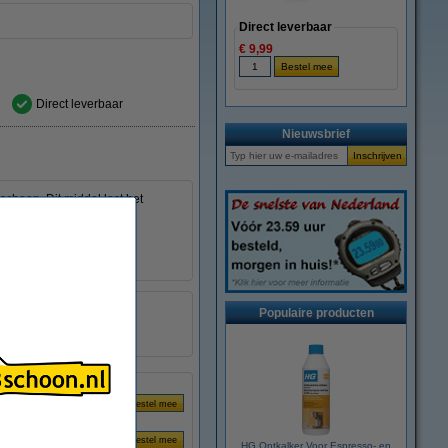
Direct leverbaar
€ 9,99
Direct leverbaar
Nieuwsbrief
schoon. Dit middel lost het
 badje met ontvetter
k veilig te gebruiken op
Populaire producten
HG Ontkalker Voor Espresso- en