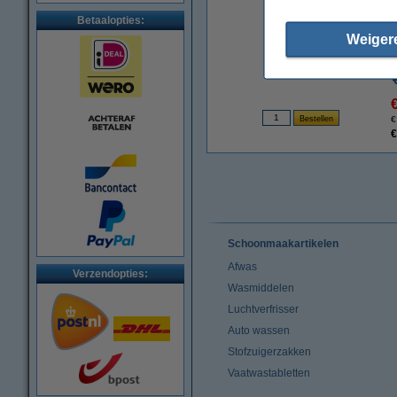
Betaalopties:
Weiger
€
€
Schoonmaakartikelen
Afwas
Verzendopties:
Wasmiddelen
Luchtverfrisser
Auto wassen
Stofzuigerzakken
Vaatwastabletten