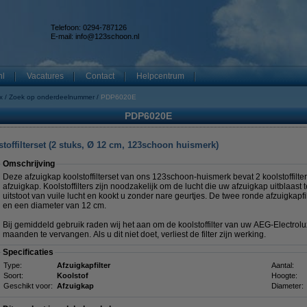
Telefoon: 0294-787126
E-mail:
info@123schoon.nl
nl
Vacatures
Contact
Helpcentrum
x
Zoek op onderdeelnummer
PDP6020E
PDP6020E
toffilterset (2 stuks, Ø 12 cm, 123schoon huismerk)
Omschrijving
Deze afzuigkap koolstoffilterset van ons 123schoon-huismerk bevat 2 koolstoffilt
afzuigkap. Koolstoffilters zijn noodzakelijk om de lucht die uw afzuigkap uitblaast t
uitstoot van vuile lucht en kookt u zonder nare geurtjes. De twee ronde afzuigkap
en een diameter van 12 cm.
Bij gemiddeld gebruik raden wij het aan om de koolstoffilter van uw AEG-Electrolux
maanden te vervangen. Als u dit niet doet, verliest de filter zijn werking.
Specificaties
Type:
Afzuigkapfilter
Aantal:
Soort:
Koolstof
Hoogte:
Geschikt voor:
Afzuigkap
Diameter: