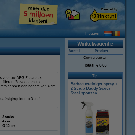
Inloggen
Winkelwagentje
Aantal
Product
Geen producten
Totaal:
€ 0,00
Tip!
ers voor uw AEG-Electrolux
e filteren. Zo voorkomt u de
Barbecuereiniger spray +
filters hebben een hoogte van 4 cm
2 Scrub Daddy Scour
Steel sponzen
 afzuigkap iedere 3 tot 4
2 stuks
4 cm
Ø 12 cm