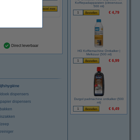
Koffiepadapparaten (citroenzuur,
500 ml)
€ 4,79
Direct leverbaar
HG Koffiemachine Ontkalker |
Melkzuur (500 ml)
€ 6,99
ijfshygiëne
doek dispensers
Durgol padmachine ontkalker (500
tpapier dispensers
ml)
€ 6,49
lbakken
niszakken
dzeep
treiniger