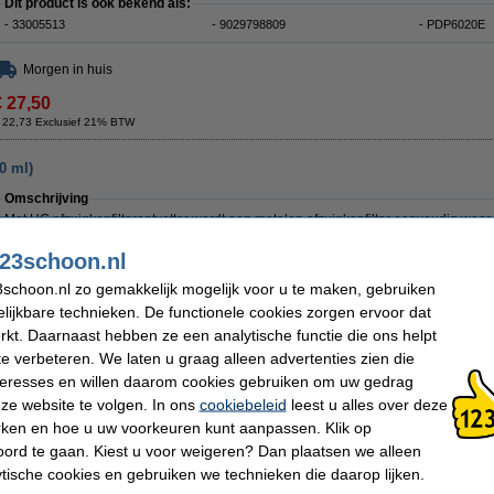
Dit product is ook bekend als:
- 33005513
- 9029798809
- PDP6020E
Morgen in huis
€ 27,50
 22,73 Exclusief 21% BTW
0 ml)
Omschrijving
Met HG afzuigkapfilterontvetter wordt een metalen afzuigkapfilter eenvoudig weer 
ingedroogde vet op effectieve wijze op. Filters dienen ongeveer 30 minuten in een
ondergedompeld te worden en zijn vervolgens weer brandschoon. Het middel is oo
23schoon.nl
aluminium.
schoon.nl zo gemakkelijk mogelijk voor u te maken, gebruiken
Getoonde afbeelding van het product kan afwijken i.v.m. overgang verpakking.
lijkbare technieken. De functionele cookies zorgen ervoor dat
Specificaties
kt. Daarnaast hebben ze een analytische functie die ons helpt
Merk:
HG
Inhoud:
500 ml
te verbeteren. We laten u graag alleen advertenties zien die
Type:
Ontvetter
Inwerktijd:
30 min
Geschikt voor:
Afzuigkap
Extra info:
Veiligheidsinformatie
nteresses en willen daarom cookies gebruiken om uw gedrag
ze website te volgen. In ons
cookiebeleid
leest u alles over deze
Bestel mee:
rken en hoe u uw voorkeuren kunt aanpassen. Klik op
Microvezeldoekjes 32 x 32 cm 10 stuks (123schoon huismerk)
ord te gaan. Kiest u voor weigeren? Dan plaatsen we alleen
€ 3,99
ytische cookies en gebruiken we technieken die daarop lijken.
123schoon Schuurspons (10 stuks)
€ 1,19