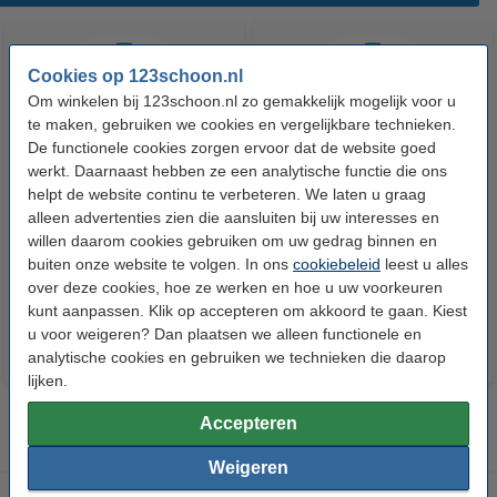
Cookies op 123schoon.nl
Om winkelen bij 123schoon.nl zo gemakkelijk mogelijk voor u
te maken, gebruiken we cookies en vergelijkbare technieken.
De functionele cookies zorgen ervoor dat de website goed
werkt. Daarnaast hebben ze een analytische functie die ons
helpt de website continu te verbeteren. We laten u graag
HG Ontkalker Voor Espresso-
HG Koffiemachine Ontkalker |
alleen advertenties zien die aansluiten bij uw interesses en
en Koffiepadapparaten
Melkzuur (500 ml)
willen daarom cookies gebruiken om uw gedrag binnen en
(citroenzuur, 500 ml)
buiten onze website te volgen. In ons
cookiebeleid
leest u alles
€ 4,79
€ 6,99
Inclusief 21% BTW
Inclusief 21% BTW
over deze cookies, hoe ze werken en hoe u uw voorkeuren
kunt aanpassen. Klik op accepteren om akkoord te gaan. Kiest
u voor weigeren? Dan plaatsen we alleen functionele en
analytische cookies en gebruiken we technieken die daarop
lijken.
Accepteren
Weigeren