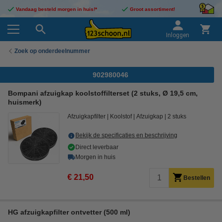
Vandaag besteld morgen in huis!*
Groot assortiment!
Inloggen
Zoek op onderdeelnummer
902980046
Bompani afzuigkap koolstoffilterset (2 stuks, Ø 19,5 cm,
huismerk)
Afzuigkapfilter
Koolstof
Afzuigkap
2 stuks
Bekijk de specificaties en beschrijving
Direct leverbaar
Morgen in huis
€ 21,50
Bestellen
HG afzuigkapfilter ontvetter (500 ml)