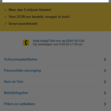
Meer dan 5 miljoen klanten!
Voor 23.59 uur besteld, morgen in huis!
Groot assortiment!
Hulp nodig? Bel ons op 0294-787126
Op werkdagen van 9.00 tot 17.30 uur
Schoonmaakartikelen
Persoonlijke verzorging
Huis en Tuin
Bedrijfshygiëne
Filters en ontkalkers