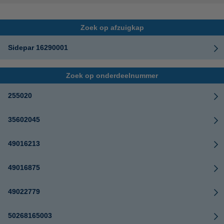
Zoek op afzuigkap
Sidepar 16290001
Zoek op onderdeelnummer
255020
35602045
49016213
49016875
49022779
50268165003