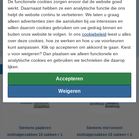
De functionele cookies zorgen ervoor dat de website goed
E3CFWH
werkt. Daarnaast hebben ze een analytische functie die ons
helpt de website continu te verbeteren. We laten u graag
KFC6902
alleen advertenties zien die aansluiten bij uw interesses en
willen daarom cookies gebruiken om uw gedrag binnen en
buiten onze website te volgen. In ons
cookiebeleid
leest u alles
Type 180
over deze cookies, hoe ze werken en hoe u uw voorkeuren
kunt aanpassen. Klik op accepteren om akkoord te gaan. Kiest
Type H
u voor weigeren? Dan plaatsen we alleen functionele en
analytische cookies en gebruiken we technieken die daarop
lijken.
Populaire producten
Accepteren
Weigeren
Siemens papieren
Siemens microvezel
stofzuigerzakken 10 zakken + 1
stofzuigerzakken 10 zakken + 2