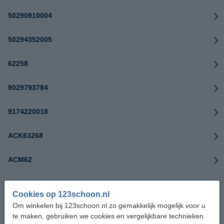
50290910004
50294352005
62258
9029793784
9174220018
ACK63268
ACM62
AS-AZKF030
Cookies op 123schoon.nl
Om winkelen bij 123schoon.nl zo gemakkelijk mogelijk voor u
CP180
te maken, gebruiken we cookies en vergelijkbare technieken.