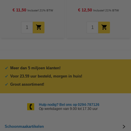
filter (123schoon huismerk)
filters (123schoon huismerk)
€ 11,50
€ 12,50
Inclusief 21% BTW
Inclusief 21% BTW
Meer dan 5 miljoen klanten!
Voor 23.59 uur besteld, morgen in huis!
Groot assortiment!
Hulp nodig? Bel ons op 0294-787126
Op werkdagen van 9.00 tot 17.30 uur
Schoonmaakartikelen