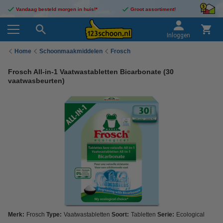
Vandaag besteld morgen in huis!*
Groot assortiment!
Inloggen
Home
Schoonmaakmiddelen
Frosch
Frosch All-in-1 Vaatwastabletten Bicarbonate (30
vaatwasbeurten)
Merk:
Frosch
Type:
Vaatwastabletten
Soort:
Tabletten
Serie:
Ecological