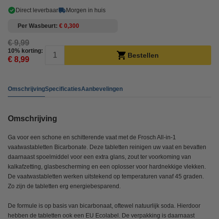
Direct leverbaar
Morgen in huis
Per Wasbeurt
€ 0,300
€ 9,99
10% korting:
Bestellen
€ 8,99
Omschrijving
Specificaties
Aanbevelingen
Omschrijving
Ga voor een schone en schitterende vaat met de Frosch All-in-1
vaatwastabletten Bicarbonate. Deze tabletten reinigen uw vaat en bevatten
daarnaast spoelmiddel voor een extra glans, zout ter voorkoming van
kalkafzetting, glasbescherming en een oplosser voor hardnekkige vlekken.
De vaatwastabletten werken uitstekend op temperaturen vanaf 45 graden.
Zo zijn de tabletten erg energiebesparend.
De formule is op basis van bicarbonaat, oftewel natuurlijk soda. Hierdoor
hebben de tabletten ook een EU Ecolabel. De verpakking is daarnaast