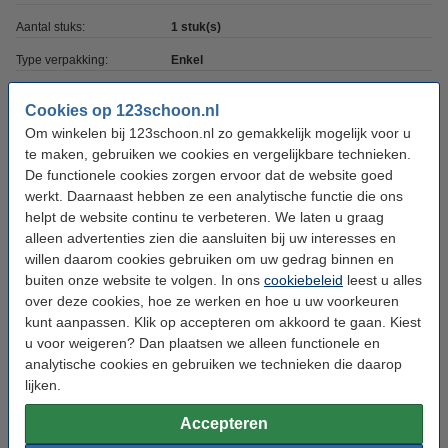
Aantal stuks:
1 stuk(s)
Type verpakking:
Enkel
Cookies op 123schoon.nl
Aanbieding:
Om winkelen bij 123schoon.nl zo gemakkelijk mogelijk voor u
te maken, gebruiken we cookies en vergelijkbare technieken.
7 dozen - 210 vaatwasbeurten
De functionele cookies zorgen ervoor dat de website goed
€ 66,50
€ 59,85
werkt. Daarnaast hebben ze een analytische functie die ons
helpt de website continu te verbeteren. We laten u graag
Bestel mee:
alleen advertenties zien die aansluiten bij uw interesses en
willen daarom cookies gebruiken om uw gedrag binnen en
Finish Machinereiniger Regular (250 ml)
buiten onze website te volgen. In ons
cookiebeleid
leest u alles
€ 2,79
over deze cookies, hoe ze werken en hoe u uw voorkeuren
kunt aanpassen. Klik op accepteren om akkoord te gaan. Kiest
u voor weigeren? Dan plaatsen we alleen functionele en
Finish Machinereiniger Citroen (250 ml)
€ 2,79
analytische cookies en gebruiken we technieken die daarop
lijken.
Finish Vaatwasverfrisser Citrofresh (50
vaatwasbeurten)
Accepteren
€ 3,99