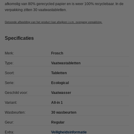
afkomstig van 80% gerecycled papier en is weer 100% recyclebaar. In de
verpakking zitten 30 vaatwastabletten.
Getoonde afbeelding van het product kan afwijken i.v.m. overgang verpakking.
Specificaties
Merk:
Frosch
Type:
Vaatwastabletten
Soort:
Tabletten
Serie:
Ecological
Geschikt voor:
Vaatwasser
Variant:
All-in 1
Wasbeurten:
30 wasbeurten
Geur:
Regular
Extra:
Veiligheidsinformatie