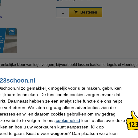
Bestellen
n
vergroten
onkelijke kleur van tegelvoegen, bijvoorbeeld tussen badkamertegels of vloertegel
ngebracht.
23schoon.nl
uine vervuiling zichtbaar? Gebruik hiervoor HG professionele kalkaanslag verwijdera
vuiling zichtbaar? Gebruik hiervoor HG schimmel-, vocht- en weerplekkenreiniger.
schoon.nl zo gemakkelijk mogelijk voor u te maken, gebruiken
lijkbare technieken. De functionele cookies zorgen ervoor dat
en i.v.m. overgang verpakking.
kt. Daarnaast hebben ze een analytische functie die ons helpt
te verbeteren. We laten u graag alleen advertenties zien die
nteresses en willen daarom cookies gebruiken om uw gedrag
Inhoud:
500 ml
ze website te volgen. In ons
cookiebeleid
leest u alles over deze
Extra info:
Veiligheidsinformatie
rken en hoe u uw voorkeuren kunt aanpassen. Klik op
ord te gaan. Kiest u voor weigeren? Dan plaatsen we alleen