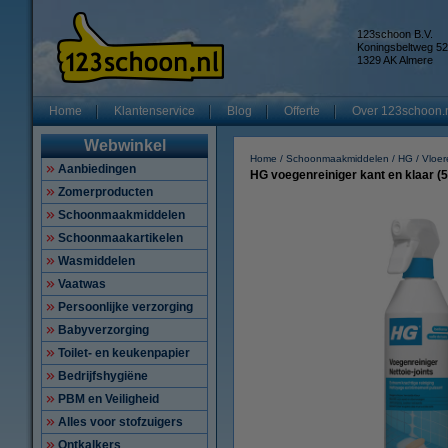
123schoon B.V.
Koningsbeltweg 52
1329 AK Almere
Home
Klantenservice
Blog
Offerte
Over 123schoon.
Webwinkel
Home
Schoonmaakmiddelen
HG
Vloer
Aanbiedingen
HG voegenreiniger kant en klaar (
Zomerproducten
Schoonmaakmiddelen
Schoonmaakartikelen
Wasmiddelen
Vaatwas
Persoonlijke verzorging
Babyverzorging
Toilet- en keukenpapier
Bedrijfshygiëne
PBM en Veiligheid
Alles voor stofzuigers
Ontkalkers