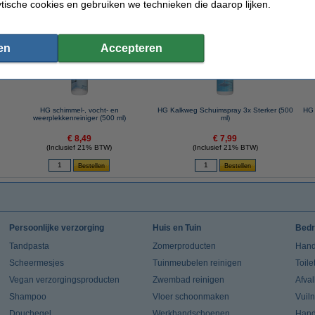
ytische cookies en gebruiken we technieken die daarop lijken.
 dit artikel ook besteld hebben
en
Accepteren
HG schimmel-, vocht- en
HG Kalkweg Schuimspray 3x Sterker (500
HG 
weerplekkenreiniger (500 ml)
ml)
€ 8,49
€ 7,99
(Inclusief 21% BTW)
(Inclusief 21% BTW)
Persoonlijke verzorging
Huis en Tuin
Bedr
Tandpasta
Zomerproducten
Hand
Scheermesjes
Tuinmeubelen reinigen
Toile
Vegan verzorgingsproducten
Zwembad reinigen
Afva
Shampoo
Vloer schoonmaken
Vuil
Douchegel
Werkhandschoenen
Han