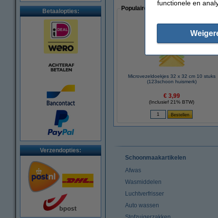
functionele en anal
Populaire artikelen van klanten die
Betaalopties:
Weiger
Microvezeldoekjes 32 x 32 cm 10 stuks
(123schoon huismerk)
€ 3,99
(Inclusief 21% BTW)
Verzendopties:
Schoonmaakartikelen
Afwas
Wasmiddelen
Luchtverfrisser
Auto wassen
Stofzuigerzakken