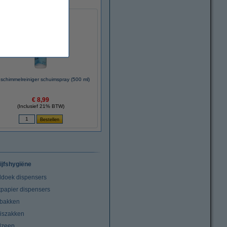
schimmelreiniger schuimspray (500 ml)
€ 8,99
(Inclusief 21% BTW)
ijfshygiëne
doek dispensers
tpapier dispensers
lbakken
niszakken
dzeep