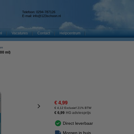
Telefoon: 0294-787126
E-mail:
info@123schoon.nl
nl
Vacatures
Contact
Helpcentrum
en
500 ml)
€ 4,99
€ 4,12 Exclusief 21% BTW
€ 6,99
HG adviesprijs
Direct leverbaar
Morgen in huis