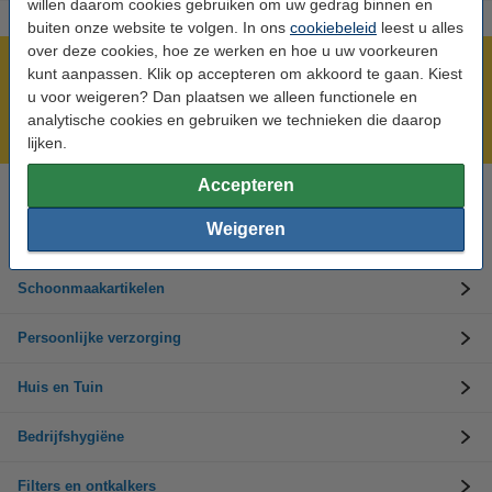
willen daarom cookies gebruiken om uw gedrag binnen en
buiten onze website te volgen. In ons
cookiebeleid
leest u alles
over deze cookies, hoe ze werken en hoe u uw voorkeuren
Meer dan 5 miljoen klanten!
kunt aanpassen. Klik op accepteren om akkoord te gaan. Kiest
u voor weigeren? Dan plaatsen we alleen functionele en
Voor 23.59 uur besteld, morgen in huis!
analytische cookies en gebruiken we technieken die daarop
Groot assortiment!
lijken.
Accepteren
Hulp nodig? Bel ons op 0294-787126
Op werkdagen van 9.00 tot 17.30 uur
Weigeren
Schoonmaakartikelen
Persoonlijke verzorging
Huis en Tuin
Bedrijfshygiëne
Filters en ontkalkers