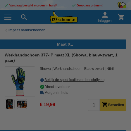
Vandaag besteld morgen in huis!*
Groot assortiment!
Inloggen
Impact handschoenen
Maat XL
Werkhandschoen 377-IP maat XL (Showa, blauw-zwart, 1
paar)
Showa
Werkhandschoen
Blauw-zwart
Nitril
Bekijk de specificaties en beschrijving
Direct leverbaar
Morgen in huis
€ 19,99
Bestellen