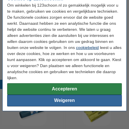
Aantal vuilniszakken:
10
Om winkelen bij 123schoon.nl zo gemakkelijk mogelijk voor u
te maken, gebruiken we cookies en vergelijkbare technieken.
De functionele cookies zorgen ervoor dat de website goed
Bespaar met ons huismerk!
werkt. Daarnaast hebben ze een analytische functie die ons
helpt de website continu te verbeteren. We laten u graag
Bio Composteerbare Afvalzak 240 liter (10
stuks)
alleen advertenties zien die aansluiten bij uw interesses en
€ 9,99
willen daarom cookies gebruiken om uw gedrag binnen en
buiten onze website te volgen. In ons
cookiebeleid
leest u alles
Aanbieding: 15x Bio-composteerbare zak 240
over deze cookies, hoe ze werken en hoe u uw voorkeuren
liter 115x140cm (15 rollen - 10 stuks)
kunt aanpassen. Klik op accepteren om akkoord te gaan. Kiest
€ 129,99
u voor weigeren? Dan plaatsen we alleen functionele en
analytische cookies en gebruiken we technieken die daarop
lijken.
Populaire producten
Accepteren
Weigeren