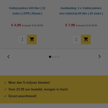
Vuilniszakken 240 liter | 10
Aanbieding: 3 x Vuilniszakken
stuks | LDPE | Blauw |
met sluitstrip 60 liter | 20 stuks |
123schoon
KOMO
€ 4,99
€ 7,99
Inclusief 21% BTW
Inclusief 21% BTW
Meer dan 5 miljoen klanten!
Voor 23.59 uur besteld, morgen in huis!
Groot assortiment!