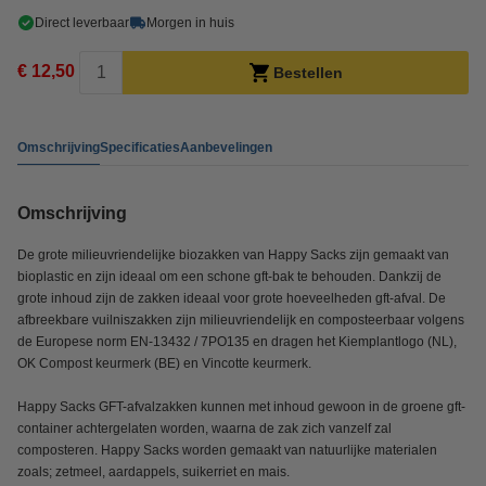
Direct leverbaar
Morgen in huis
€ 12,50
Bestellen
Omschrijving
Specificaties
Aanbevelingen
Omschrijving
De grote milieuvriendelijke biozakken van Happy Sacks zijn gemaakt van
bioplastic en zijn ideaal om een schone gft-bak te behouden. Dankzij de
grote inhoud zijn de zakken ideaal voor grote hoeveelheden gft-afval. De
afbreekbare vuilniszakken zijn milieuvriendelijk en composteerbaar volgens
de Europese norm EN-13432 / 7PO135 en dragen het Kiemplantlogo (NL),
OK Compost keurmerk (BE) en Vincotte keurmerk.
Happy Sacks GFT-afvalzakken kunnen met inhoud gewoon in de groene gft-
container achtergelaten worden, waarna de zak zich vanzelf zal
composteren. Happy Sacks worden gemaakt van natuurlijke materialen
zoals; zetmeel, aardappels, suikerriet en mais.