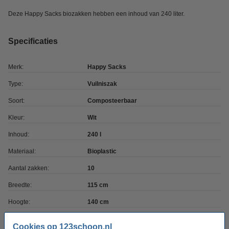
Deze Happy Sacks biozakken hebben een inhoud van 240 liter.
Specificaties
Merk:
Happy Sacks
Type:
Vuilniszak
Soort:
Composteerbaar
Kleur:
Wit
Inhoud:
240 l
Materiaal:
Bioplastic
Aantal zakken:
10
Breedte:
115 cm
Hoogte:
140 cm
Aantal rollen:
1
Cookies op 123schoon.nl