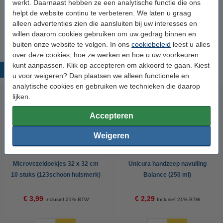
werkt. Daarnaast hebben ze een analytische functie die ons
Soort:
Processierups gel
helpt de website continu te verbeteren. We laten u graag
alleen advertenties zien die aansluiten bij uw interesses en
Extra:
Veiligheidsinformatie
willen daarom cookies gebruiken om uw gedrag binnen en
buiten onze website te volgen. In ons
cookiebeleid
leest u alles
over deze cookies, hoe ze werken en hoe u uw voorkeuren
kunt aanpassen. Klik op accepteren om akkoord te gaan. Kiest
Populaire producten
u voor weigeren? Dan plaatsen we alleen functionele en
analytische cookies en gebruiken we technieken die daarop
lijken.
Accepteren
Weigeren
Microvezeldoekjes 32 x 32 cm
Unicura handzeep navulling
10 stuks (123schoon huismerk)
Balance (250 ml)
€ 3,99
€ 2,29
Inclusief 21% BTW
Inclusief 21% BTW