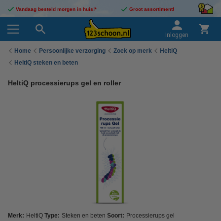
Vandaag besteld morgen in huis!*
Groot assortiment!
Inloggen
Home
Persoonlijke verzorging
Zoek op merk
HeltiQ
HeltiQ steken en beten
HeltiQ processierups gel en roller
Merk:
HeltiQ
Type:
Steken en beten
Soort:
Processierups gel