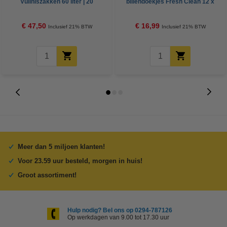
Vuilniszakken 60 liter | 20
billendoekjes Fresh Clean 12 x
zakken per rol | LDPE | Grijs |
52 stuks (624 doekjes)
123schoon
€ 47,50
€ 16,99
Inclusief 21% BTW
Inclusief 21% BTW
Meer dan 5 miljoen klanten!
Voor 23.59 uur besteld, morgen in huis!
Groot assortiment!
Hulp nodig? Bel ons op 0294-787126
Op werkdagen van 9.00 tot 17.30 uur