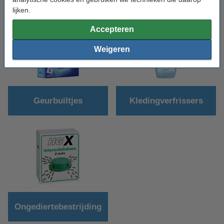
interessant:
lijken.
Accepteren
Weigeren
Geurbuiltjes
Kledingverfrissers
Ongediertebestrijding