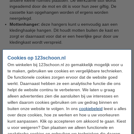
andere kleine ruimtes plaatsen. De werkzame stof wordt
ingeademd door de mot en dit is voor hun zeer giftig. De
cassette kan opgehangen worden of ergens worden
neergelegd.
Mottenhanger:
deze hangers kunt u eenvoudig aan een
kledinghaakje hangen. Dit houdt motten buiten de kast en
zorgt er daarnaast voor dat er een heerlijke geur door uw
kledingkast wordt verspreid.
Het voorkomen van motten
Cookies op 123schoon.nl
Om winkelen bij 123schoon.nl zo gemakkelijk mogelijk voor u
U kunt motten ook weren door uw kleding vaak te wassen en uw
te maken, gebruiken we cookies en vergelijkbare technieken.
kast regelmatig open te zetten. Ook kunt u een papiertje op de
De functionele cookies zorgen ervoor dat de website goed
bodem van uw kast leggen. Ziet u hier korrels of spinsel op? Dan
werkt. Daarnaast hebben ze een analytische functie die ons
is de kans groot dat er eitjes in uw kast zijn gelegd. Zo kunt u nog
helpt de website continu te verbeteren. We laten u graag
op tijd actie ondernemen, voordat de larven uw kleding kapot
alleen advertenties zien die aansluiten bij uw interesses en
eten. Ook kunt u mottenballen plaatsen in uw kast of op andere
willen daarom cookies gebruiken om uw gedrag binnen en
kleine plekken. Deze ballen verspreiden een geur dat giftig is
buiten onze website te volgen. In ons
cookiebeleid
leest u alles
voor motten, maar onschadelijk is voor mensen en huisdieren.
over deze cookies, hoe ze werken en hoe u uw voorkeuren
kunt aanpassen. Klik op accepteren om akkoord te gaan. Kiest
Zoekt u iets anders? Mogelijk ook
u voor weigeren? Dan plaatsen we alleen functionele en
analytische cookies en gebruiken we technieken die daarop