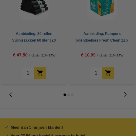
Aanbieding: 20 rollen
Aanbieding: Pampers
Vuilniszakken 60 liter | 20
billendoekjes Fresh Clean 12 x
zakken per rol | LDPE | Grijs |
52 stuks (624 doekjes)
123schoon
€ 47,50
€ 16,99
Inclusief 21% BTW
Inclusief 21% BTW
Meer dan 5 miljoen klanten!
Voor 23.59 uur besteld, morgen in huis!