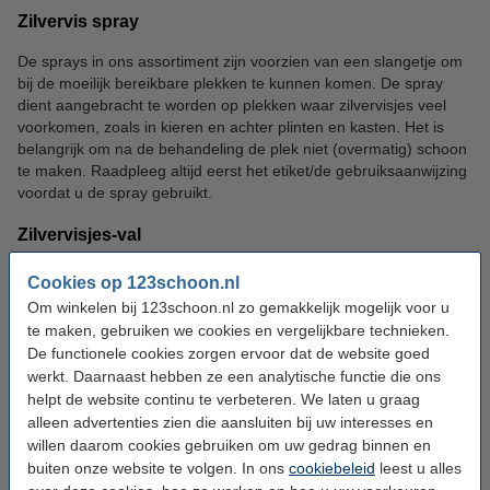
Zilvervis spray
De sprays in ons assortiment zijn voorzien van een slangetje om
bij de moeilijk bereikbare plekken te kunnen komen. De spray
dient aangebracht te worden op plekken waar zilvervisjes veel
voorkomen, zoals in kieren en achter plinten en kasten. Het is
belangrijk om na de behandeling de plek niet (overmatig) schoon
te maken. Raadpleeg altijd eerst het etiket/de gebruiksaanwijzing
voordat u de spray gebruikt.
Zilvervisjes-val
De val trekt niet alleen zilvervisjes aan, maar ook ander kruipend
Cookies op 123schoon.nl
ongedierte. Het is de bedoeling dat u de val neerlegt op een plek
Om winkelen bij 123schoon.nl zo gemakkelijk mogelijk voor u
waar veel zilvervisjes lopen en voorkomen. De val bootst een
te maken, gebruiken we cookies en vergelijkbare technieken.
schuilplaats na en is daarom aantrekkelijk voor zilvervisjes. In de
De functionele cookies zorgen ervoor dat de website goed
val vindt u een lijmlaag waar de zilvervisjes aan vast blijven
werkt. Daarnaast hebben ze een analytische functie die ons
kleven. Als de val vol is gooit u het weg.
helpt de website continu te verbeteren. We laten u graag
alleen advertenties zien die aansluiten bij uw interesses en
De oorzaak van zilvervisjes
willen daarom cookies gebruiken om uw gedrag binnen en
buiten onze website te volgen. In ons
cookiebeleid
leest u alles
Het kan erg vervelend zijn als u last heeft van zilvervisjes in huis.