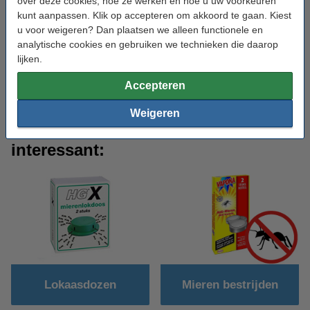
over deze cookies, hoe ze werken en hoe u uw voorkeuren
Om zilvervisjes in huis te vermijden is het handig om te weten wat
kunt aanpassen. Klik op accepteren om akkoord te gaan. Kiest
de oorzaak is van zilvervisjes die in uw huis lopen, zodat u dit
u voor weigeren? Dan plaatsen we alleen functionele en
voortaan kunt voorkomen. Zilvervisjes worden aangetrokken tot
analytische cookies en gebruiken we technieken die daarop
een hoge luchtvochtigheid. Hierin kunnen zij het best leven. Bij
lijken.
een (te) lage luchtvochtigheid gaan ze dood. Een belangrijke tip
is dus om regelmatig te ventileren, zodat u de overlast zo beperkt
Accepteren
mogelijk kunt houden.
Weigeren
Iets anders nodig? Mogelijk ook
interessant:
Lokaasdozen
Mieren bestrijden