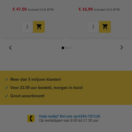
zakken per rol | LDPE | Grijs |
52 stuks (624 doekjes)
123schoon
€ 47,50
€ 16,99
Inclusief 21% BTW
Inclusief 21% BTW
Meer dan 5 miljoen klanten!
Voor 23.59 uur besteld, morgen in huis!
Groot assortiment!
Hulp nodig? Bel ons op 0294-787126
Op werkdagen van 9.00 tot 17.30 uur