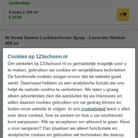
Aanbieding:
6 stuks à 300 ml
€ 16,99
At Home Scents Luchtverfrisser Spray - Lavender Retreat
400 ml
At Home
Luchtverfrisser
400 ml
Lavendel
Cookies op 123schoon.nl
Om winkelen bij 123schoon.nl zo gemakkelijk mogelijk voor u
Bekijk de specificaties en beschrijving
te maken, gebruiken we cookies en vergelijkbare technieken.
Direct leverbaar
De functionele cookies zorgen ervoor dat de website goed
Morgen in huis
werkt. Daarnaast hebben ze een analytische functie die ons
helpt de website continu te verbeteren. We laten u graag
€ 2,99
Bestellen
alleen advertenties zien die aansluiten bij uw interesses en
willen daarom cookies gebruiken om uw gedrag binnen en
Aanbieding:
buiten onze website te volgen. In ons
cookiebeleid
leest u alles
over deze cookies, hoe ze werken en hoe u uw voorkeuren
6 stuks à 400 ml
€ 15,99
kunt aanpassen. Klik op accepteren om akkoord te gaan. Kiest
u voor weigeren? Dan plaatsen we alleen functionele en
analytische cookies en gebruiken we technieken die daarop