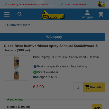
Vandaag besteld morgen in huis!*
Groot assortiment!
Inloggen
Luchtverfrissers
WC spray
Glade Brise luchtverfrisser spray Sensual Sandalwood &
Jasmin (300 ml)
Brise
Spray
300 ml
Bali Sandalwood & Jasmin
Bekijk de specificaties en beschrijving
Direct leverbaar
Morgen in huis
€ 2,99
Bestellen
Aanbieding:
6 stuks à 300 ml