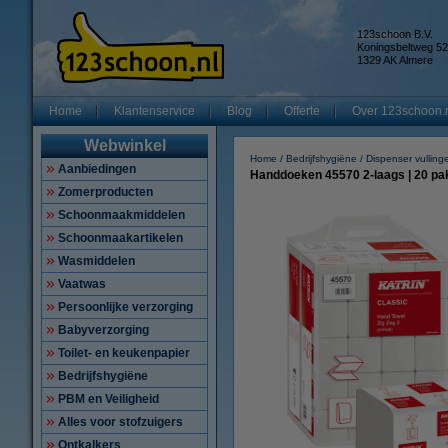
123schoon B.V.
Koningsbeltweg 52
1329 AK Almere
Home
Klantenservice
Blog
Offerte
Over 123schoon.
Webwinkel
Home
Bedrijfshygiëne
Dispenser vulling
Aanbiedingen
Handdoeken 45570 2-laags | 20 pakk
Zomerproducten
Schoonmaakmiddelen
Schoonmaakartikelen
Wasmiddelen
Vaatwas
Persoonlijke verzorging
Babyverzorging
Toilet- en keukenpapier
Bedrijfshygiëne
PBM en Veiligheid
Alles voor stofzuigers
Ontkalkers