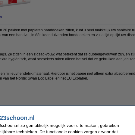
n
in 20 pakken met papieren handdoeken zitten, kunt u heel makkelijk uw sanitaire 
is van een handvat, in één keer duizenden handdoeken en vul altijd op tijd uw dis
).
gs. Ze zitten in een zigzag-vouw, wat betekent dat ze dubbelgevouwen zijn, en zij
 extra hygiënisch, want bezoekers raken alleen het vel dat ze gebruiken aan, en zor
en milieuvriendelijk materiaal. Hierdoor is het papier niet alleen extra absorberend
en van het Nordic Swan Eco Label en het EU Ecolabel.
23schoon.nl
schoon.nl zo gemakkelijk mogelijk voor u te maken, gebruiken
lijkbare technieken. De functionele cookies zorgen ervoor dat