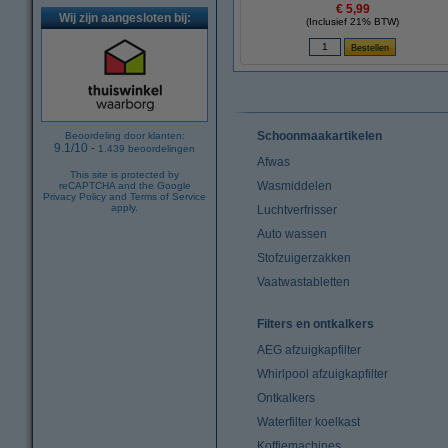
€ 5,99
Wij zijn aangesloten bij:
(Inclusief 21% BTW)
Schoonmaakartikelen
Beoordeling door klanten:
9.1
/
10
-
1.439
beoordelingen
Afwas
This site is protected by
Wasmiddelen
reCAPTCHA and the Google
Privacy Policy
and
Terms of Service
apply.
Luchtverfrisser
Auto wassen
Stofzuigerzakken
Vaatwastabletten
Filters en ontkalkers
AEG afzuigkapfilter
Whirlpool afzuigkapfilter
Ontkalkers
Waterfilter koelkast
Koffiemachines