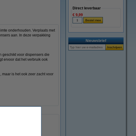
Direct leverbaar
€ 9,99
ruimte onderhouden. Verplaats met
pensers aan. In deze verpakking
Nieuwsbrief
n geschikt voor dispensers die
gt ervoor dat het verbruik ook
, maar is het ook zeer zacht voor