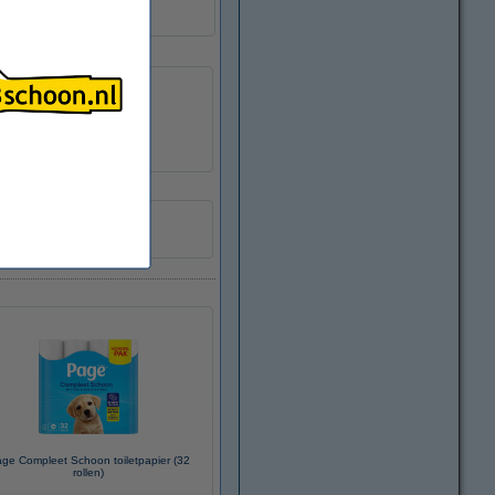
xb)
ge Compleet Schoon toiletpapier (32
rollen)