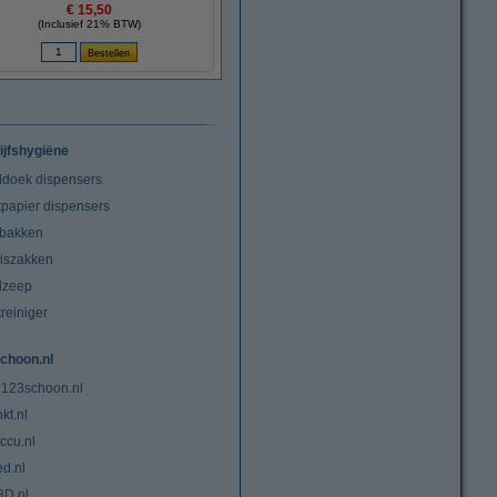
€ 15,50
(Inclusief 21% BTW)
ijfshygiëne
doek dispensers
tpapier dispensers
lbakken
niszakken
dzeep
treiniger
choon.nl
 123schoon.nl
kt.nl
ccu.nl
ed.nl
3D.nl