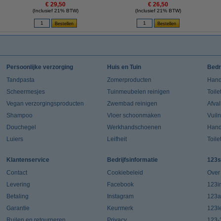
€ 29,50
€ 26,50
(Inclusief 21% BTW)
(Inclusief 21% BTW)
Persoonlijke verzorging
Huis en Tuin
Bedr
Tandpasta
Zomerproducten
Hand
Scheermesjes
Tuinmeubelen reinigen
Toile
Vegan verzorgingsproducten
Zwembad reinigen
Afva
Shampoo
Vloer schoonmaken
Vuil
Douchegel
Werkhandschoenen
Han
Luiers
Leifheit
Toile
Klantenservice
Bedrijfsinformatie
123s
Contact
Cookiebeleid
Over
Levering
Facebook
123in
Betaling
Instagram
123a
Garantie
Keurmerk
123l
Ruilen en retourneren
Privacy
123-