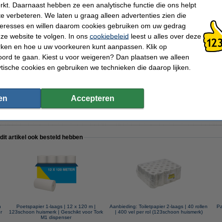
kt. Daarnaast hebben ze een analytische functie die ons helpt
te verbeteren. We laten u graag alleen advertenties zien die
nteresses en willen daarom cookies gebruiken om uw gedrag
ze website te volgen. In ons
cookiebeleid
leest u alles over deze
Afmetingen:
23,5 x 11,5 cm (l
rken en hoe u uw voorkeuren kunt aanpassen. Klik op
Toepassing:
Sanitair
Aantal:
20 stuks
ord te gaan. Kiest u voor weigeren? Dan plaatsen we alleen
nser M
Vel:
200 stuks
ytische cookies en gebruiken we technieken die daarop lijken.
Nummer:
45570
en
Accepteren
 dit artikel ook besteld hebben
n
Poetspapier 1-laags | 12 x 120 m |
Aanbieding: Toiletpapier 2-laags | 40 rollen
Pa
r
123schoon huismerk | Geschikt voor Tork
| 400 vel per rol (123schoon huismerk)
M1 dispenser