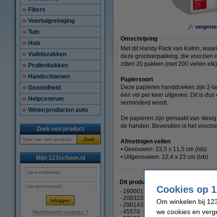
Filters
Voertuigreiniging
vergrote
Tuin
Omschrijving
Huis
Met dit Handy Pack van Katrin, waar
Vuilniszakken
deze grootverpakking, die voorzien 
zitten 20 pakken (met 200 vellen elk
Prullenbakken
Handschoenen
Papiersoort
Deze papieren handdoeken zijn 2-laa
Gezondheid
één vel per keer uitgeven. Dit is dus
Helpcentrum
verminderd wordt.
Winterproducten auto
De papieren zijn gemaakt van stevig 
de handen. Bovendien is het voorzi
Zoek een product
Zoek
Afmetingen vellen
• Gevouwen: 23,5 x 11,5 cm (lxb)
• Uitgevouwen: 22,4 x 23 cm (lxb)
Mijn 123schoon.nl
Dit product is ook bekend als:
Cookies op 1
- 160001
- 200323
Om winkelen bij 123
- 290143
we cookies en verge
- 45570
Wachtwoord vergeten ?