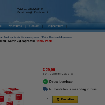
Telefoon: 0294-787126
E-mail:
info@123schoon.nl
nl
Vacatures
Contact
Helpcentrum
en
Zoek op Katrin dispensersysteem
Katrin Handdoekdispensers
en | Katrin Zig Zag V-fold
Handy Pack
€ 29,99
€ 24,79 Exclusief 21% BTW
Direct leverbaar
Nu bestellen is maandag in huis
Bestellen