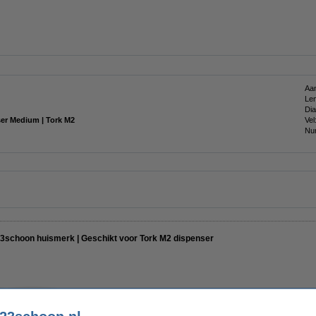
Aan
Len
Dia
ser Medium | Tork M2
Vel
Nu
123schoon huismerk | Geschikt voor Tork M2 dispenser