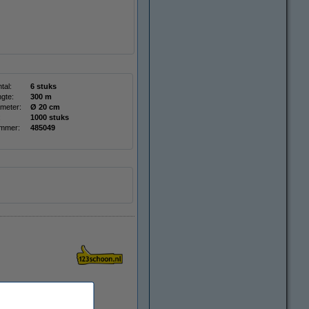
tal:
6 stuks
gte:
300 m
meter:
Ø 20 cm
:
1000 stuks
mmer:
485049