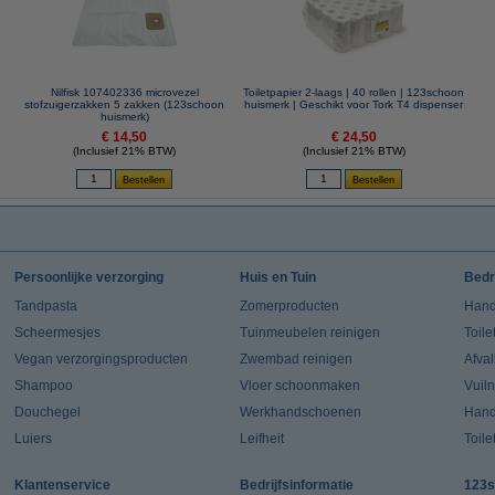
Nilfisk 107402336 microvezel
Toiletpapier 2-laags | 40 rollen | 123schoon
stofzuigerzakken 5 zakken (123schoon
huismerk | Geschikt voor Tork T4 dispenser
huismerk)
€ 14,50
€ 24,50
(Inclusief 21% BTW)
(Inclusief 21% BTW)
Persoonlijke verzorging
Huis en Tuin
Bedr
Tandpasta
Zomerproducten
Hand
Scheermesjes
Tuinmeubelen reinigen
Toile
Vegan verzorgingsproducten
Zwembad reinigen
Afva
Shampoo
Vloer schoonmaken
Vuil
Douchegel
Werkhandschoenen
Han
Luiers
Leifheit
Toile
Klantenservice
Bedrijfsinformatie
123s