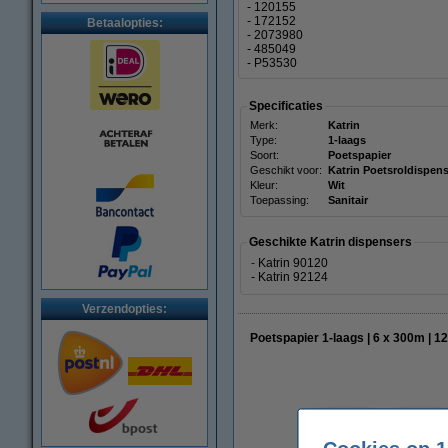
- 120155
- 172152
Betaalopties:
- 2073980
- 485049
- P53530
Specificaties
Merk:
Katrin
Type:
1-laags
Soort:
Poetspapier
Geschikt voor:
Katrin Poetsroldispen
Kleur:
Wit
Toepassing:
Sanitair
Geschikte Katrin dispensers
-
Katrin 90120
- Katrin 92124
Verzendopties:
Poetspapier 1-laags | 6 x 300m | 