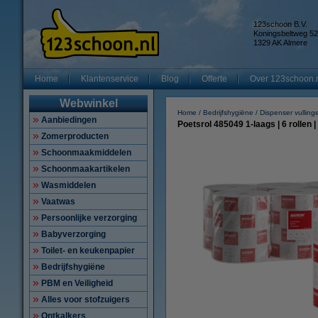
123schoon B.V.
Koningsbeltweg 52
1329 AK Almere
Home
Klantenservice
Blog
Offerte
Over 123schoon.
Webwinkel
Home
Bedrijfshygiëne
Dispenser vulling
Aanbiedingen
Poetsrol 485049 1-laags | 6 rollen
Zomerproducten
Schoonmaakmiddelen
Schoonmaakartikelen
Wasmiddelen
Vaatwas
Persoonlijke verzorging
Babyverzorging
Toilet- en keukenpapier
Bedrijfshygiëne
PBM en Veiligheid
Alles voor stofzuigers
Ontkalkers