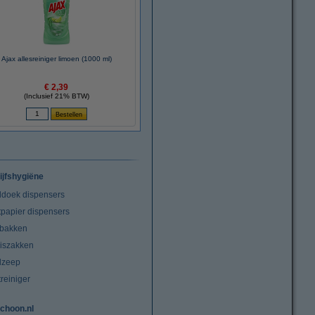
Ajax allesreiniger limoen (1000 ml)
€ 2,39
(Inclusief 21% BTW)
ijfshygiëne
doek dispensers
tpapier dispensers
lbakken
niszakken
dzeep
treiniger
choon.nl