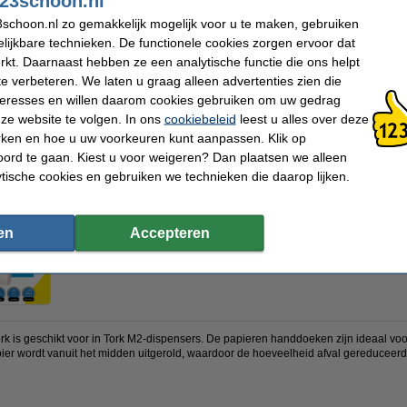
23schoon.nl
schoon.nl zo gemakkelijk mogelijk voor u te maken, gebruiken
lijkbare technieken. De functionele cookies zorgen ervoor dat
kt. Daarnaast hebben ze een analytische functie die ons helpt
€ 34,50
€ 28,51 Exclusief 21% BTW
te verbeteren. We laten u graag alleen advertenties zien die
nteresses en willen daarom cookies gebruiken om uw gedrag
Direct leverbaar
ze website te volgen. In ons
cookiebeleid
leest u alles over deze
Morgen in huis
rken en hoe u uw voorkeuren kunt aanpassen. Klik op
ord te gaan. Kiest u voor weigeren? Dan plaatsen we alleen
ytische cookies en gebruiken we technieken die daarop lijken.
Bestellen
n
vergroten
en
Accepteren
k is geschikt voor in Tork M2-dispensers. De papieren handdoeken zijn ideaal voor
pier wordt vanuit het midden uitgerold, waardoor de hoeveelheid afval gereduceerd