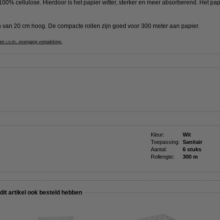
00% cellulose. Hierdoor is het papier witter, sterker en meer absorberend. Het pa
en van 20 cm hoog. De compacte rollen zijn goed voor 300 meter aan papier.
en i.v.m. overgang verpakking.
Kleur:
Wit
Toepassing:
Sanitair
Aantal:
6 stuks
Rollengte:
300 m
 dit artikel ook besteld hebben