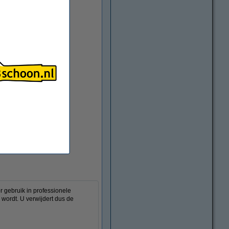
vergroten
 gebruik in professionele
 wordt. U verwijdert dus de