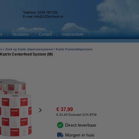
Telefoon: 0294-787126
E-mail:
info@123schoon.nl
nl
Vacatures
Contact
Helpcentrum
en
Zoek op Katrin dispensersysteem
Katrin Poetsroldispensers
 | Katrin Centerfeed System (M)
€ 37,99
€ 31,40 Exclusief 21% BTW
Direct leverbaar
Morgen in huis