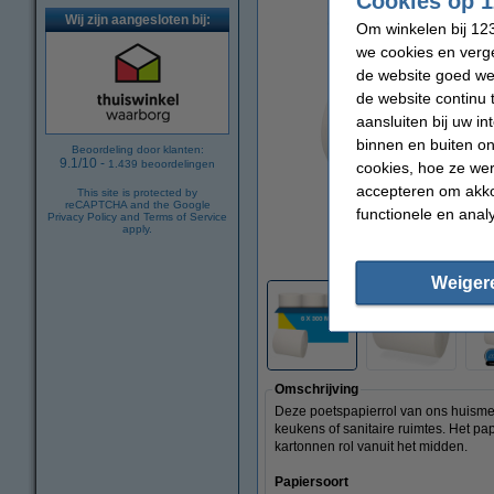
Cookies op 1
Wij zijn aangesloten bij:
Om winkelen bij 123
we cookies en verge
de website goed wer
de website continu 
aansluiten bij uw i
binnen en buiten on
Beoordeling door klanten:
9.1
/
10
-
1.439
beoordelingen
cookies, hoe ze we
accepteren om akko
This site is protected by
reCAPTCHA and the Google
functionele en anal
Privacy Policy
and
Terms of Service
apply.
vergrote
Weiger
Omschrijving
Deze poetspapierrol van ons huismer
keukens of sanitaire ruimtes. Het pa
kartonnen rol vanuit het midden.
Papiersoort