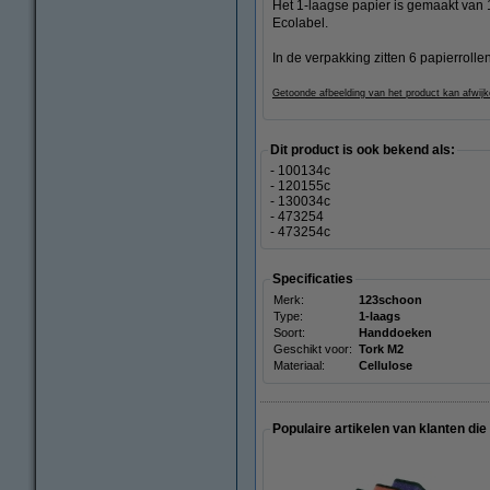
Het 1-laagse papier is gemaakt van 1
Ecolabel.
In de verpakking zitten 6 papierroll
Getoonde afbeelding van het product kan afwijk
Dit product is ook bekend als:
- 100134c
- 120155c
- 130034c
- 473254
- 473254c
Specificaties
Merk:
123schoon
Type:
1-laags
Soort:
Handdoeken
Geschikt voor:
Tork M2
Materiaal:
Cellulose
Populaire artikelen van klanten die