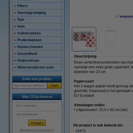
Filters
Voertuigreiniging
vergrote
Tuin
Huis
Vuilniszakken
Prullenbakken
Handschoenen
Gezondheid
Omschrijving
Helpcentrum
Deze centerfeed poetsrollen van Katr
namelijk een extra grote capaciteit. 
Winterproducten auto
diameter van 20 cm.
Zoek een product
Papiersoort
Zoek
Het 1-laagse papier biedt genoeg ste
geschikt. Daarnaast is het gemaakt 
EU Ecolabel.
Mijn 123schoon.nl
Afmetingen vellen
• Uitgevouwen: 20,5 x 30 cm (lxb)
Dit product is ook bekend als:
Wachtwoord vergeten ?
- 10475