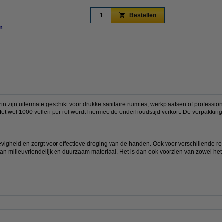
Bestellen
n
vergroten
in zijn uitermate geschikt voor drukke sanitaire ruimtes, werkplaatsen of professi
Met wel 1000 vellen per rol wordt hiermee de onderhoudstijd verkort. De verpakking 
vigheid en zorgt voor effectieve droging van de handen. Ook voor verschillende rei
van milieuvriendelijk en duurzaam materiaal. Het is dan ook voorzien van zowel he