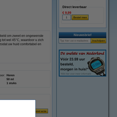
Direct leverbaar
€ 9,99
Nieuwsbrief
twikkeld om zweet en ongewenste
ng tot wel 45°C, waardoor u zich
, zodat uw huid comfortabel en
oor:
Heren
50 ml
1 stuks