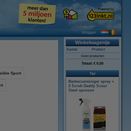
Inloggen
Winkelwagentje
Aantal
Product
Geen producten
Totaal:
€ 0,00
sible Sport
Tip!
Barbecuereiniger spray +
nt
2 Scrub Daddy Scour
Steel sponzen