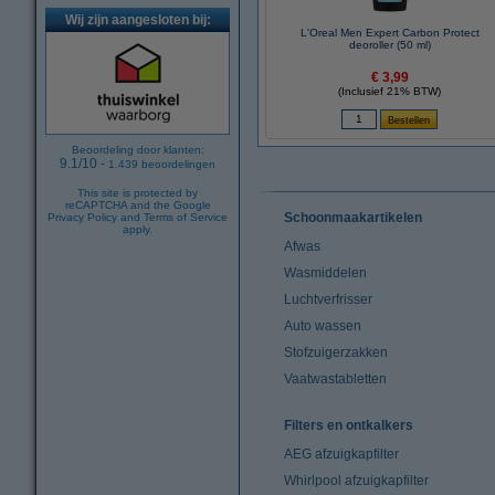
Wij zijn aangesloten bij:
L'Oreal Men Expert Carbon Protect
deoroller (50 ml)
€ 3,99
(Inclusief 21% BTW)
Beoordeling door klanten:
9.1
/
10
-
1.439
beoordelingen
This site is protected by
reCAPTCHA and the Google
Schoonmaakartikelen
Privacy Policy
and
Terms of Service
apply.
Afwas
Wasmiddelen
Luchtverfrisser
Auto wassen
Stofzuigerzakken
Vaatwastabletten
Filters en ontkalkers
AEG afzuigkapfilter
Whirlpool afzuigkapfilter