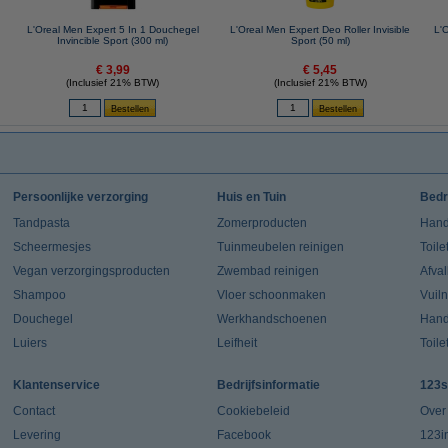
L'Oreal Men Expert 5 In 1 Douchegel
L'Oreal Men Expert Deo Roller Invisible
L'O
Invincible Sport (300 ml)
Sport (50 ml)
€ 3,99
€ 5,45
(Inclusief 21% BTW)
(Inclusief 21% BTW)
Persoonlijke verzorging
Huis en Tuin
Bedr
Tandpasta
Zomerproducten
Hand
Scheermesjes
Tuinmeubelen reinigen
Toile
Vegan verzorgingsproducten
Zwembad reinigen
Afva
Shampoo
Vloer schoonmaken
Vuil
Douchegel
Werkhandschoenen
Han
Luiers
Leifheit
Toile
Klantenservice
Bedrijfsinformatie
123s
Contact
Cookiebeleid
Over
Levering
Facebook
123in