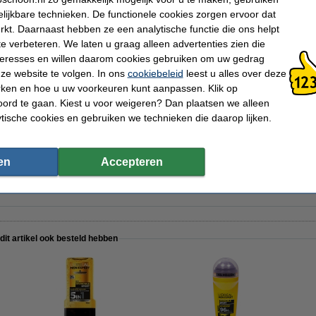
lijkbare technieken. De functionele cookies zorgen ervoor dat
kt. Daarnaast hebben ze een analytische functie die ons helpt
te verbeteren. We laten u graag alleen advertenties zien die
nteresses en willen daarom cookies gebruiken om uw gedrag
ze website te volgen. In ons
cookiebeleid
leest u alles over deze
g shampoo (350 ml)
rken en hoe u uw voorkeuren kunt aanpassen. Klik op
ord te gaan. Kiest u voor weigeren? Dan plaatsen we alleen
ytische cookies en gebruiken we technieken die daarop lijken.
uche bodymilk (400 ml)
en
Accepteren
 dit artikel ook besteld hebben