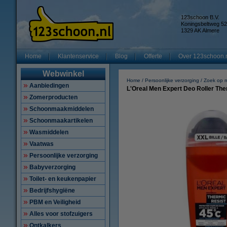
123schoon B.V.
Koningsbeltweg 52
1329 AK Almere
Home
Klantenservice
Blog
Offerte
Over 123schoon.
Webwinkel
Home
Persoonlijke verzorging
Zoek op 
Aanbiedingen
L'Oreal Men Expert Deo Roller The
Zomerproducten
Schoonmaakmiddelen
Schoonmaakartikelen
Wasmiddelen
Vaatwas
Persoonlijke verzorging
Babyverzorging
Toilet- en keukenpapier
Bedrijfshygiëne
PBM en Veiligheid
Alles voor stofzuigers
Ontkalkers