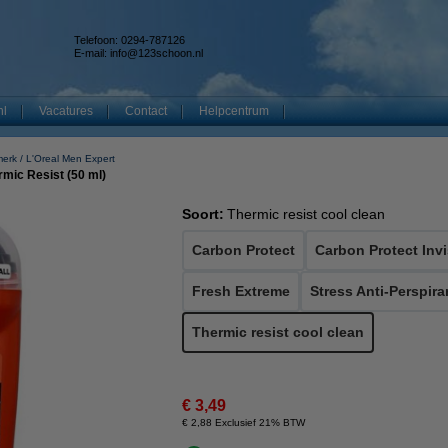
Telefoon: 0294-787126
E-mail:
info@123schoon.nl
nl
Vacatures
Contact
Helpcentrum
merk
L'Oreal Men Expert
rmic Resist (50 ml)
Soort:
Thermic resist cool clean
Carbon Protect
Carbon Protect Invi
Fresh Extreme
Stress Anti-Perspira
Thermic resist cool clean
€ 3,49
€ 2,88 Exclusief 21% BTW