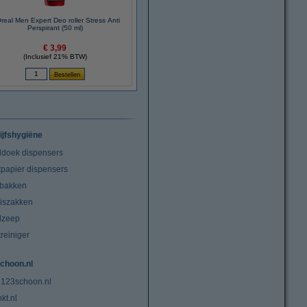
real Men Expert Deo roller Stress Anti
Perspirant (50 ml)
€ 3,99
(Inclusief 21% BTW)
ijfshygiëne
doek dispensers
tpapier dispensers
lbakken
niszakken
dzeep
treiniger
choon.nl
 123schoon.nl
kt.nl