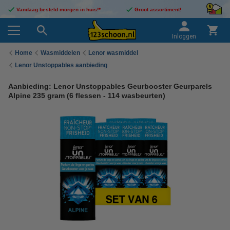
Vandaag besteld morgen in huis!*
Groot assortiment!
Inloggen
Home
Wasmiddelen
Lenor wasmiddel
Lenor Unstoppables aanbieding
Aanbieding: Lenor Unstoppables Geurbooster Geurparels
Alpine 235 gram (6 flessen - 114 wasbeurten)