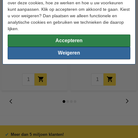
over deze cookies, hoe ze werken en hoe u uw voorkeuren
kunt aanpassen. Klik op accepteren om akkoord te gaan. Kiest
u voor weigeren? Dan plaatsen we alleen functionele en
analytische cookies en gebruiken we technieken die daarop
lijken.
Aanbieding: Lenor
Aanbieding: Lenor
Accepteren
Unstoppables Geurbooster
Unstoppables Geurbooster
Weigeren
Geurparels Ariel 235 gram (6
Geurparels Fris 235 gram (6
flessen - 114 wasbeurten)
flessen - 114 wasbeurten)
€ 32,50
€ 31,50
Inclusief 21% BTW
Inclusief 21% BTW
Meer dan 5 miljoen klanten!