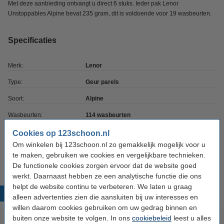
Met deze aanbieding ontvangt u direct 6 stuks. Ieder pak Lenor
Unstoppables Alpine bevat 235 gram, dit is voldoende voor 19 wasbeurten.
Specificaties
Merk:
Lenor
Type:
Geur parels
Soort:
Alpine
Wasbeurten:
114 wasbeurten
Inhoud:
1410 gr
Cookies op 123schoon.nl
Om winkelen bij 123schoon.nl zo gemakkelijk mogelijk voor u
Extra info:
Veiligheidsinformatie
te maken, gebruiken we cookies en vergelijkbare technieken.
De functionele cookies zorgen ervoor dat de website goed
werkt. Daarnaast hebben ze een analytische functie die ons
helpt de website continu te verbeteren. We laten u graag
Populaire producten
alleen advertenties zien die aansluiten bij uw interesses en
willen daarom cookies gebruiken om uw gedrag binnen en
buiten onze website te volgen. In ons
cookiebeleid
leest u alles