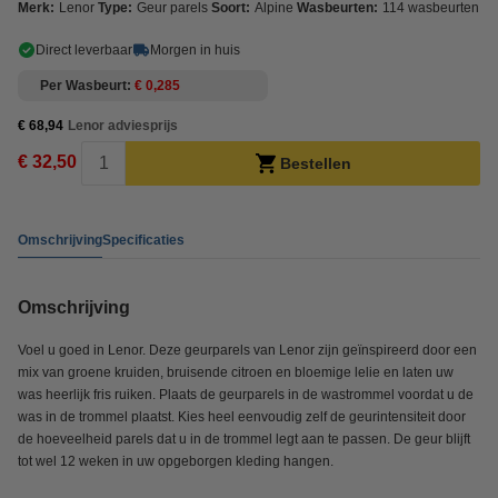
Merk:
Lenor
Type:
Geur parels
Soort:
Alpine
Wasbeurten:
114 wasbeurten
Direct leverbaar
Morgen in huis
Per Wasbeurt
€ 0,285
€ 68,94
Lenor adviesprijs
€ 32,50
Bestellen
Omschrijving
Specificaties
Omschrijving
Voel u goed in Lenor. Deze geurparels van Lenor zijn geïnspireerd door een
mix van groene kruiden, bruisende citroen en bloemige lelie en laten uw
was heerlijk fris ruiken. Plaats de geurparels in de wastrommel voordat u de
was in de trommel plaatst. Kies heel eenvoudig zelf de geurintensiteit door
de hoeveelheid parels dat u in de trommel legt aan te passen. De geur blijft
tot wel 12 weken in uw opgeborgen kleding hangen.