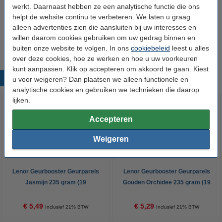
Aanbieding:
werkt. Daarnaast hebben ze een analytische functie die ons
helpt de website continu te verbeteren. We laten u graag
6 kokers - 114 wasbeurten
alleen advertenties zien die aansluiten bij uw interesses en
€ 31,50
willen daarom cookies gebruiken om uw gedrag binnen en
buiten onze website te volgen. In ons
cookiebeleid
leest u alles
over deze cookies, hoe ze werken en hoe u uw voorkeuren
kunt aanpassen. Klik op accepteren om akkoord te gaan. Kiest
Populaire producten
u voor weigeren? Dan plaatsen we alleen functionele en
analytische cookies en gebruiken we technieken die daarop
lijken.
Accepteren
Weigeren
Lenor Geurbooster Geurparels
Lenor Geurbooster Geurparels
Jasmijn 235 gram (19
Gouden Orchidee 235 gram (19
wasbeurten)
wasbeurten)
€ 5,49
€ 5,29
Inclusief 21% BTW
Inclusief 21% BTW