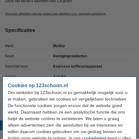
Deze set bevat 4 tabletten van 1,8 gram.
Getoonde afbeelding van het product kan afwijken i.v.m. overgang verpakking.
Specificaties
Merk:
Melitta
Soort:
Reinigingstabletten
Geschikt voor:
Espresso koffiezetapparaat
Aantal:
4 stuks
Cookies op 123schoon.nl
Nummer:
E-0025
Om winkelen bij 123schoon.nl zo gemakkelijk mogelijk voor u
Extra info:
Veiligheidsinformatie
te maken, gebruiken we cookies en vergelijkbare technieken.
De functionele cookies zorgen ervoor dat de website goed
werkt. Daarnaast hebben ze een analytische functie die ons
helpt de website continu te verbeteren. We laten u graag
alleen advertenties zien die aansluiten bij uw interesses en
Populaire producten
willen daarom cookies gebruiken om uw gedrag binnen en
buiten onze website te volgen. In ons
cookiebeleid
leest u alles