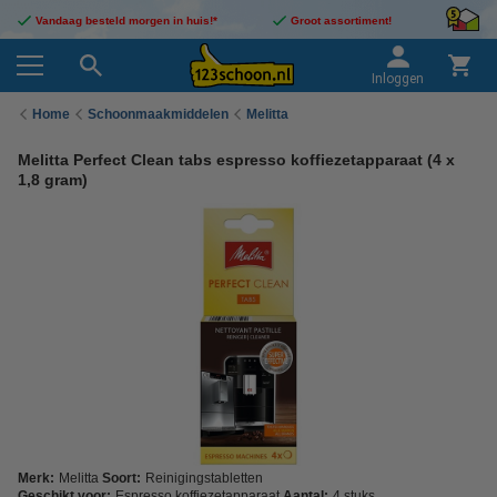
Vandaag besteld morgen in huis!*
Groot assortiment!
Inloggen
Home
Schoonmaakmiddelen
Melitta
Melitta Perfect Clean tabs espresso koffiezetapparaat (4 x
1,8 gram)
Merk:
Melitta
Soort:
Reinigingstabletten
Geschikt voor:
Espresso koffiezetapparaat
Aantal:
4 stuks