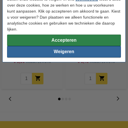
over deze cookies, hoe ze werken en hoe u uw voorkeuren
kunt aanpassen. Klik op accepteren om akkoord te gaan. Kiest
u voor weigeren? Dan plaatsen we alleen functionele en
analytische cookies en gebruiken we technieken die daarop
lijken.
Accepteren
Melitta Anti-Calc vloeibare
Melitta Anti-Calc poeder
ontkalker voor
espresso koffiezetapparaat (2 x
Weigeren
filterkoffiezetapparaten en
40 gram)
waterkokers (250 ml)
€ 3,99
€ 3,49
Inclusief 21% BTW
Inclusief 21% BTW