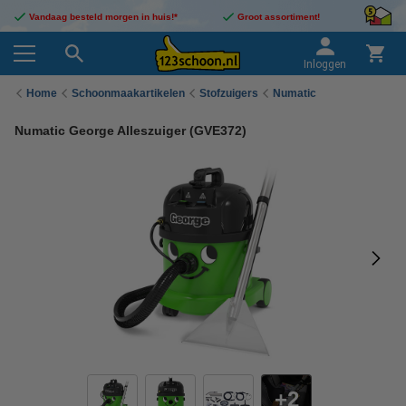
Vandaag besteld morgen in huis!*
Groot assortiment!
Inloggen
Home
Schoonmaakartikelen
Stofzuigers
Numatic
Numatic George Alleszuiger (GVE372)
2