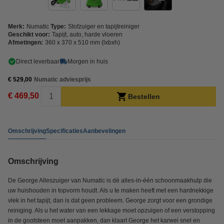
Merk:
Numatic
Type:
Stofzuiger en tapijtreiniger
Geschikt voor:
Tapijt, auto, harde vloeren
Afmetingen:
360 x 370 x 510 mm (lxbxh)
Direct leverbaar
Morgen in huis
€ 529,00
Numatic adviesprijs
€ 469,50
Bestellen
Omschrijving
Specificaties
Aanbevelingen
Omschrijving
De George Alleszuiger van Numatic is dé alles-in-één schoonmaakhulp die
uw huishouden in topvorm houdt. Als u te maken heeft met een hardnekkige
vlek in het tapijt, dan is dat geen probleem. George zorgt voor een grondige
reiniging. Als u het water van een lekkage moet opzuigen of een verstopping
in de gootsteen moet aanpakken, dan klaart George het karwei snel en