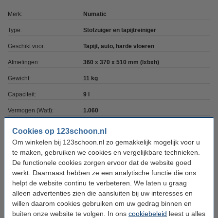
Merk:
Numatic
Type:
Stofzuiger en tapijtreiniger
Geschikt voor:
Tapijt, auto, harde vloeren
Afmetingen:
360 x 370 x 510 mm (lxbxh)
Gewicht:
11 kg
Capaciteit:
9 l
Vermogen (Watt):
1.060
Voltage:
230
Cookies op 123schoon.nl
Om winkelen bij 123schoon.nl zo gemakkelijk mogelijk voor u
Kabellengte:
10 m
te maken, gebruiken we cookies en vergelijkbare technieken.
Handleiding:
Handleiding
De functionele cookies zorgen ervoor dat de website goed
werkt. Daarnaast hebben ze een analytische functie die ons
helpt de website continu te verbeteren. We laten u graag
Bestel mee:
alleen advertenties zien die aansluiten bij uw interesses en
willen daarom cookies gebruiken om uw gedrag binnen en
Numatic NVM-2BH | Origineel
buiten onze website te volgen. In ons
cookiebeleid
leest u alles
€ 17,50