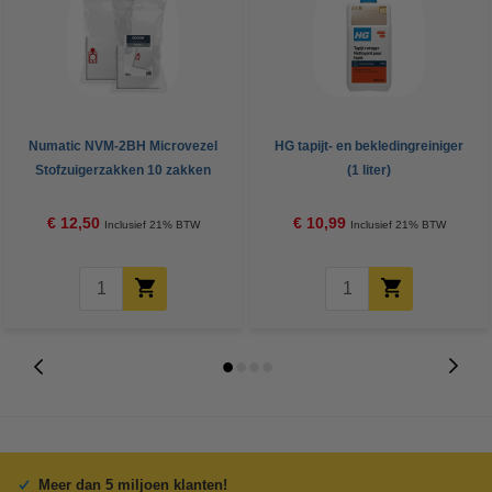
Numatic NVM-2BH Microvezel
HG tapijt- en bekledingreiniger
Stofzuigerzakken 10 zakken
(1 liter)
(604016)(123shoon huismerk)
€ 12,50
€ 10,99
Inclusief 21% BTW
Inclusief 21% BTW
Meer dan 5 miljoen klanten!