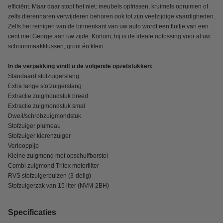
efficiënt. Maar daar stopt het niet: meubels opfrissen, kruimels opruimen of
zelfs dierenharen verwijderen behoren ook tot zijn veelzijdige vaardigheden.
Zelfs het reinigen van de binnenkant van uw auto wordt een fluitje van een
cent met George aan uw zijde. Kortom, hij is de ideale oplossing voor al uw
schoonmaakklussen, groot én klein.
In de verpakking vindt u de volgende opzetstukken:
Standaard stofzuigerslang
Extra lange stofzuigerslang
Extractie zuigmondstuk breed
Extractie zuigmondstuk smal
Dweil/schrobzuigmondstuk
Stofzuiger plumeau
Stofzuiger kierenzuiger
Verlooppijp
Kleine zuigmond met opschuifborstel
Combi zuigmond Tritex motorfilter
RVS stofzuigerbuizen (3-delig)
Stofzuigerzak van 15 liter (NVM-2BH)
Specificaties