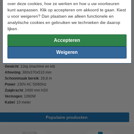
over deze cookies, hoe ze werken en hoe u uw voorkeuren
kunt aanpassen. Klik op accepteren om akkoord te gaan. Kiest
Numatic NVM-2BH | 123schoon huismerk
u voor weigeren? Dan plaatsen we alleen functionele en
€ 12,50
analytische cookies en gebruiken we technieken die daarop
lijken.
Dit product is ook bekend als:
Accepteren
915954
GVE372
Weigeren
Capaciteit
: 15 liter droog, 9 liter nat en 6 liter extractie
Gewicht
: 11kg (machine en kit)
Afmeting
: 360x370x510 mm
Schoonmaak bereik
: 26,8 m
Power
: 230V AC 50/60Hz
Zuigkracht
: 2400 mm H20
Vermogen
: 1060W
Kabel
: 10 meter
Populaire producten