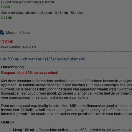
Durgol melksysteemreiniger (500 ml)
€ 9,99
Solute reinigingstabletten | 1,6 gram | Ø 18 mm | 30 stuks
€ 13,50
Morgen in huis
€ 12,50
 10,33 Exclusief 21% BTW
um 500 ml - citroenzuur (123schoon huismerk)
Omschrijving
Bespaar bijna
40%
op uw product!
Met deze premium koffiemachine ontkalker van ons 123schoon huismerk verwijder
apparaat. De formule bevat citroenzuur, een krachtig zuur dat kalkdeeltjes snel l
Citroenzuur is zeer geschikt voor onderhoud van apparaten waarin water wordt v
losmaakt en eenvoudig wegspoelt. Zo geniet u langer van koffie met de vertrouwd
voor espressomachines, padmachines en waterkokers.
Door uw apparaat regelmatig te ontkalken, blijft de koffiemachine goed werken en
levensduur. Ontkalk uw koffiemachine bij normaal gebruik ongeveer één keer per 
intensief gebruik. Dat maakt deze ontkalker een praktische keuze voor thuis, op ka
Gebruik:
Meng 100 ml koffiemachine ontkalker met 600 ml water in het waterreservoi