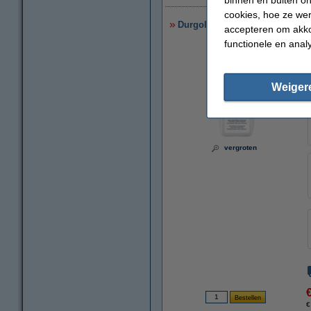
cookies, hoe ze we
Durgol melksysteemreiniger (5
accepteren om akko
functionele en anal
Weiger
vergroten
€