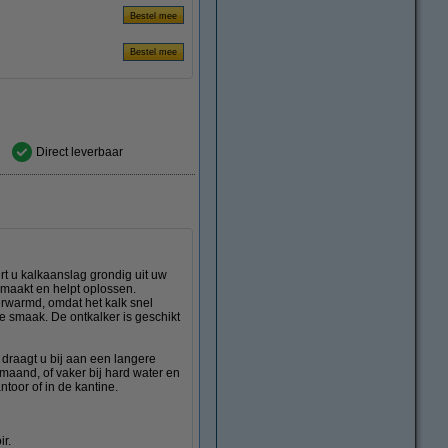
Direct leverbaar
t u kalkaanslag grondig uit uw
osmaakt en helpt oplossen.
erwarmd, omdat het kalk snel
e smaak. De ontkalker is geschikt
 draagt u bij aan een langere
maand, of vaker bij hard water en
ntoor of in de kantine.
r.