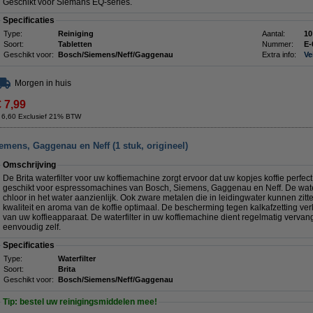
Geschikt voor Siemans EQ-series.
Specificaties
Type:
Reiniging
Aantal:
10
Soort:
Tabletten
Nummer:
E-
Geschikt voor:
Bosch/Siemens/Neff/Gaggenau
Extra info:
Ve
Morgen in huis
€ 7,99
 6,60 Exclusief 21% BTW
iemens, Gaggenau en Neff (1 stuk, origineel)
Omschrijving
De Brita waterfilter voor uw koffiemachine zorgt ervoor dat uw kopjes koffie perfect
geschikt voor espressomachines van Bosch, Siemens, Gaggenau en Neff. De water
chloor in het water aanzienlijk. Ook zware metalen die in leidingwater kunnen zitten
kwaliteit en aroma van de koffie optimaal. De bescherming tegen kalkafzetting v
van uw koffieapparaat. De waterfilter in uw koffiemachine dient regelmatig vervang
eenvoudig zelf.
Specificaties
Type:
Waterfilter
Soort:
Brita
Geschikt voor:
Bosch/Siemens/Neff/Gaggenau
Tip: bestel uw reinigingsmiddelen mee!