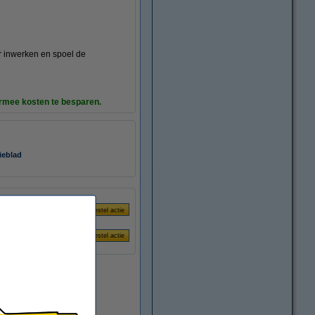
ur inwerken en spoel de
rmee kosten te besparen.
ieblad
Direct leverbaar