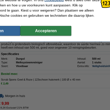
rken en hoe u uw voorkeuren kunt aanpassen. Klik op
00 ml)
ord te gaan. Kiest u voor weigeren? Dan plaatsen we alleen
ytische cookies en gebruiken we technieken die daarop lijken.
Omschrijving
Maak uw koffiezetapparaat perfect schoon met deze melksysteemreiniger van Dur
zoals melkeiwitten, melkvetten en lactose, worden hiermee op daadkrachtige wijz
koffie zijn perfecte aroma terug en geniet u weer van de beste smaakbeleving. H
en
Accepteren
melkresten zorgt er ook voor dat de levensduur van uw machine verlengd wordt.
Deze melksysteemreiniger is makkelijk in gebruik. De handige doseerdop zorgt ervo
weinig gebruikt. Met deze melksysteemreiniger maakt u uw apparaat op hygiënisc
product is grotendeels biologisch afbreekbaar, waardoor de aarde hiermee zo min 
heeft een inhoud van 500 ml, goed voor ongeveer 10 reinigingsbeurten.
Specificaties
Merk:
Durgol
Inhoud:
500 ml
Type:
Melksysteemreiniger
Aantal:
1 stuks
Soort:
Vloeibaar
Extra info:
Veiligheidsin
Bestel mee:
Scrub Spons Geel & Roze | 123schoon huismerk | 100 Ø x 40 mm
€ 2,49
Morgen in huis
€ 9,99
 8,26 Exclusief 21% BTW