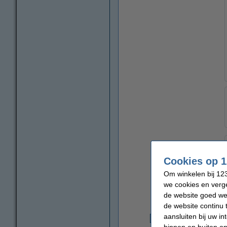
Cookies op 1
Om winkelen bij 123
we cookies en verge
de website goed wer
de website continu 
aansluiten bij uw i
€
binnen en buiten on