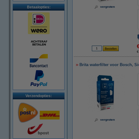
Betaalopties:
vergroten
€
Brita waterfilter voor Bosch, S
Verzendopties:
vergroten