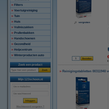
Filters
Voertuigreiniging
Tuin
Huis
vergroten
Vuilniszakken
Prullenbakken
Handschoenen
Gezondheid
Helpcentrum
Winterproducten auto
€
Zoek een product
Zoek
Reinigingstabletten 00311940 v
Mijn 123schoon.nl
Wachtwoord vergeten ?