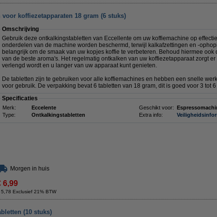
 voor koffiezetapparaten 18 gram (6 stuks)
Omschrijving
Gebruik deze ontkalkingstabletten van Eccellente om uw koffiemachine op effectie
onderdelen van de machine worden beschermd, terwijl kalkafzettingen en -ophopi
belangrijk om de smaak van uw kopjes koffie te verbeteren. Behoud hiermee ook d
van de beste aroma's. Het regelmatig ontkalken van uw koffiezetapparaat zorgt er
verlengd wordt en u langer van uw apparaat kunt genieten.
De tabletten zijn te gebruiken voor alle koffiemachines en hebben een snelle werki
voor gebruik. De verpakking bevat 6 tabletten van 18 gram, dit is goed voor 3 tot 6
Specificaties
Merk:
Eccelente
Geschikt voor:
Espressomachi
Type:
Ontkalkingstabletten
Extra info:
Veiligheidsinfo
Morgen in huis
€ 6,99
 5,78 Exclusief 21% BTW
letten (10 stuks)