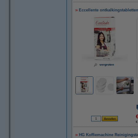
Eccellente ontkalkingstabletten
vergroten
€
HG Koffiemachine Reinigingstab