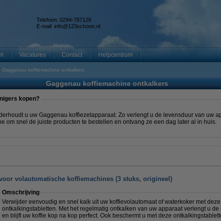
Telefoon: 0294-787126
E-mail:
info@123schoon.nl
nl
Vacatures
Contact
Helpcentrum
Gaggenau koffiemachine ontkalkers
Gaggenau koffiemachine ontkalkers
inigers kopen?
 onderhoudt u uw Gaggenau koffiezetapparaat. Zo verlengt u de levensduur van uw a
pe om snel de juiste producten te bestellen en ontvang ze een dag later al in huis.
voor volautomatische koffiemachines (3 stuks, origineel)
Omschrijving
Verwijder eenvoudig en snel kalk uit uw koffievolautomaat of waterkoker met de
ontkalkingstabletten. Met het regelmatig ontkalken van uw apparaat verlengt u d
en blijft uw koffie kop na kop perfect. Ook beschermt u met deze ontkalkingstablet