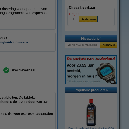
Direct leverbaar
er dosering voor apparaten van
alkingsprogramma van espresso
€ 9,99
stuks
Nieuwsbrief
iligheidsinformatie
Direct leverbaar
Populaire producten
stabletten. De tabletten
erlengt u de levensduur van uw
k geschikt voor espresso automaten
Durgol padmachine ontkalker (500