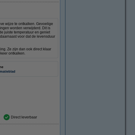
ve wijze te ontkalken. Gevoelige
ngen worden verwijderd. Dit is
e juiste temperatuur en geniet
 daarnaast voor dat de levensduur
ng. Ze zijn dan ook direct klaar
 keer ontkalken.
ne
rmatieblad
Direct leverbaar