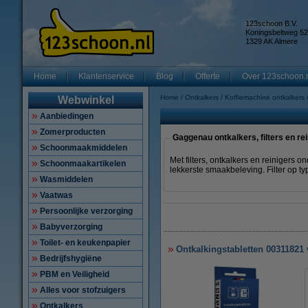
123schoon B.V.
Koningsbeltweg 52
1329 AK Almere
Home
Klantenservice
Blog
Offerte
Over 123schoon.
Home
Ontkalkers
Koffiemachine ontkalkers
Webwinkel
Aanbiedingen
Zomerproducten
Gaggenau ontkalkers, filters en re
Schoonmaakmiddelen
Met filters, ontkalkers en reinigers
Schoonmaakartikelen
lekkerste smaakbeleving. Filter op ty
Wasmiddelen
Vaatwas
Persoonlijke verzorging
Babyverzorging
Toilet- en keukenpapier
Ontkalkingstabletten 00311821 
Bedrijfshygiëne
PBM en Veiligheid
Alles voor stofzuigers
Ontkalkers