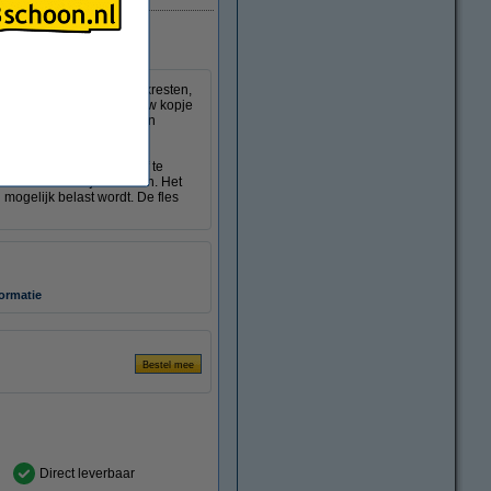
gol. Achtergebleven melkresten,
e weggehaald. Zo krijgt uw kopje
et regelmatig weghalen van
or dat u nooit te veel of te
he en snelle wijze schoon. Het
mogelijk belast wordt. De fles
formatie
Direct leverbaar