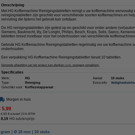
Omschrijving
Met HG Koffiemachine Reinigingstabletten reinigt u uw koffiemachine eenvoudig e
reinigingstabletten zijn geschikt voor verschillende soorten koffiemachines en hel
vervuiling die tijdens het gebruik kan ontstaan.
De HG reinigingstabletten zijn getest op en geschikt voor onder andere (vol)auto
Siemens, Bauknecht, Illy, De’Longhi, Philips, Bosch, Krups, Solis, Saeco, Kenwoo
tabletten breed inzetbaar voor het onderhouden van verschillende koffiemachines
Gebruik HG Koffiemachine Reinigingstabletten regelmatig om uw koffiemachine s
onderhouden.
Een verpakking HG Koffiemachine Reinigingstabletten bevat 10 tabletten.
Getoonde afbeelding van het product kan afwijken i.v.m. overgang verpakking.
Specificaties
Merk:
HG
Aantal:
10 stuks
Type:
Reiniging
Extra info:
Veiligheidsinfo
Geschikt voor:
Koffiezetapparaat
Morgen in huis
€ 5,99
 4,95 Exclusief 21% BTW
 8,19
HG adviesprijs
6 gram | Ø 18 mm | 10 stuks