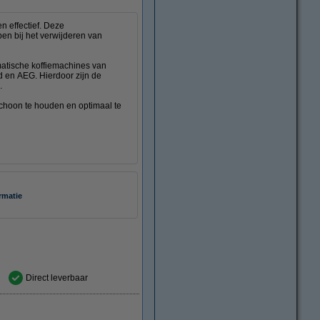
n effectief. Deze
pen bij het verwijderen van
matische koffiemachines van
d en AEG. Hierdoor zijn de
.
choon te houden en optimaal te
rmatie
Direct leverbaar