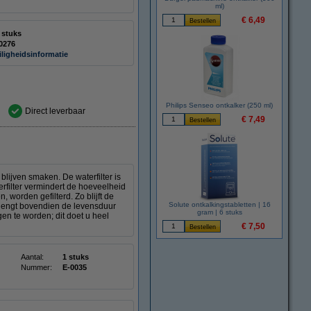
ml)
€ 6,49
 stuks
0276
iligheidsinformatie
Philips Senseo ontkalker (250 ml)
Direct leverbaar
€ 7,49
 blijven smaken. De waterfilter is
filter vermindert de hoeveelheid
, worden gefilterd. Zo blijft de
Solute ontkalkingstabletten | 16
erlengt bovendien de levensduur
gram | 6 stuks
en te worden; dit doet u heel
€ 7,50
Aantal:
1 stuks
Nummer:
E-0035