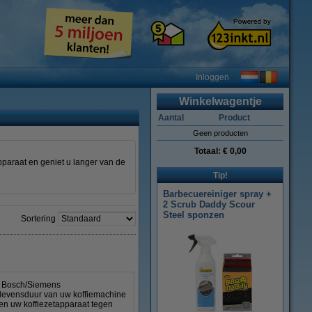
Inloggen
Winkelwagentje
Aantal
Product
Geen producten
Totaal:
€ 0,00
pparaat en geniet u langer van de
Tip!
Barbecuereiniger spray +
2 Scrub Daddy Scour
Steel sponzen
Sortering
ze Bosch/Siemens
e levensduur van uw koffiemachine
ten uw koffiezetapparaat tegen