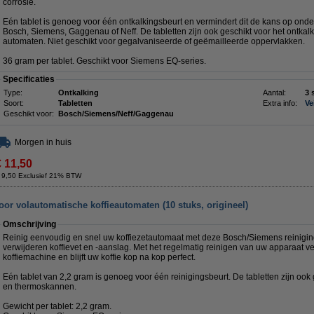
corrosie.
Eén tablet is genoeg voor één ontkalkingsbeurt en vermindert dit de kans op ond
Bosch, Siemens, Gaggenau of Neff. De tabletten zijn ook geschikt voor het ontk
automaten. Niet geschikt voor gegalvaniseerde of geëmailleerde oppervlakken.
36 gram per tablet. Geschikt voor Siemens EQ-series.
Specificaties
Type:
Ontkalking
Aantal:
3 
Soort:
Tabletten
Extra info:
Ve
Geschikt voor:
Bosch/Siemens/Neff/Gaggenau
Morgen in huis
€ 11,50
 9,50 Exclusief 21% BTW
oor volautomatische koffieautomaten (10 stuks, origineel)
Omschrijving
Reinig eenvoudig en snel uw koffiezetautomaat met deze Bosch/Siemens reiniging
verwijderen koffievet en -aanslag. Met het regelmatig reinigen van uw apparaat v
koffiemachine en blijft uw koffie kop na kop perfect.
Eén tablet van 2,2 gram is genoeg voor één reinigingsbeurt. De tabletten zijn oo
en thermoskannen.
Gewicht per tablet: 2,2 gram.