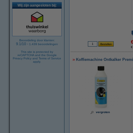
Wij zijn aangesloten bij:
Beoordeling door klanten:
9.1
/
10
-
1.439
beoordelingen
€
This site is protected by
reCAPTCHA and the Google
Privacy Policy
and
Terms of Service
Koffiemachine Ontkalker Premi
apply.
vergroten