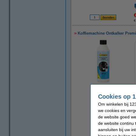
€
Koffiemachine Ontkalker Prem
vergroten
Cookies op 1
Om winkelen bij 123
we cookies en verge
de website goed wer
de website continu 
aansluiten bij uw i
binnen en buiten on