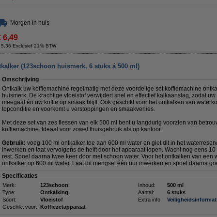
Morgen in huis
€ 6,49
 5,36 Exclusief 21% BTW
kalker (123schoon huismerk, 6 stuks á 500 ml)
Omschrijving
Ontkalk uw koffiemachine regelmatig met deze voordelige set koffiemachine ontk
huismerk. De krachtige vloeistof verwijdert snel en effectief kalkaanslag, zodat 
meegaat én uw koffie op smaak blijft. Ook geschikt voor het ontkalken van waterkok
topconditie en voorkomt u verstoppingen en smaakverlies.
Met deze set van zes flessen van elk 500 ml bent u langdurig voorzien van bet
koffiemachine. Ideaal voor zowel thuisgebruik als op kantoor.
Gebruik:
voeg 100 ml ontkalker toe aan 600 ml water en giet dit in het waterreser
inwerken en laat vervolgens de helft door het apparaat lopen. Wacht nog eens 10
rest. Spoel daarna twee keer door met schoon water. Voor het ontkalken van een 
ontkalker op 600 ml water. Laat dit mengsel één uur inwerken en spoel daarna go
Specificaties
Merk:
123schoon
Inhoud:
500 ml
Type:
Ontkalking
Aantal:
6 stuks
Soort:
Vloeistof
Extra info:
Veiligheidsinformat
Geschikt voor:
Koffiezetapparaat