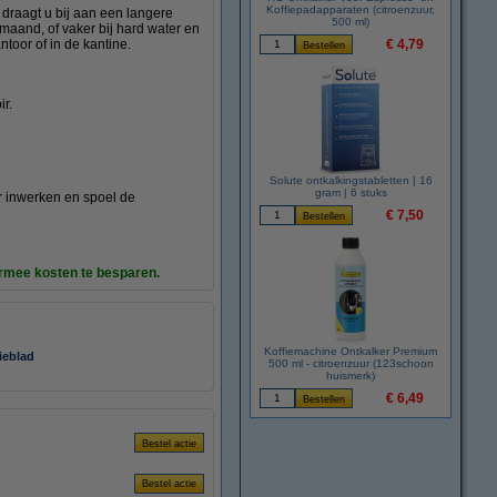
Koffiepadapparaten (citroenzuur,
 draagt u bij aan een langere
500 ml)
maand, of vaker bij hard water en
ntoor of in de kantine.
€ 4,79
r.
Solute ontkalkingstabletten | 16
gram | 6 stuks
ur inwerken en spoel de
€ 7,50
rmee kosten te besparen.
Koffiemachine Ontkalker Premium
ieblad
500 ml - citroenzuur (123schoon
huismerk)
€ 6,49