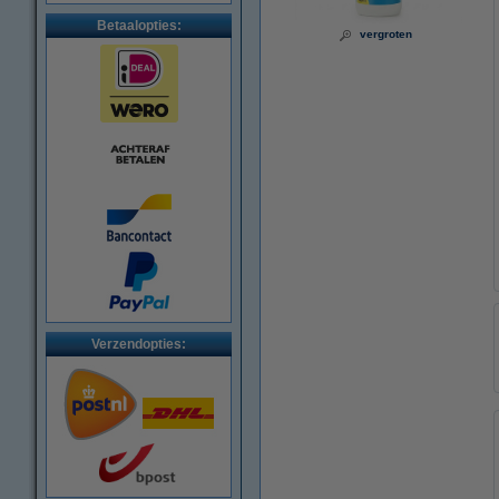
Betaalopties:
vergroten
Verzendopties: