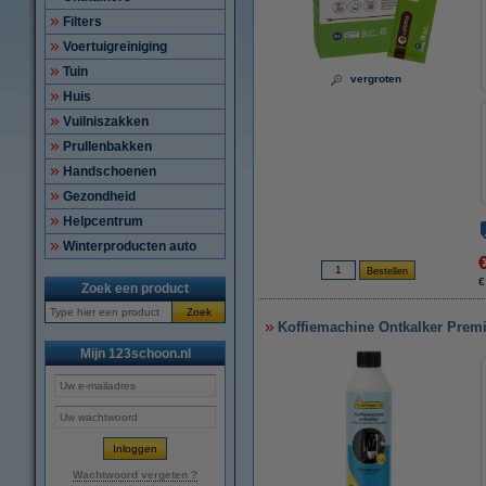
Filters
Voertuigreiniging
Tuin
vergroten
Huis
Vuilniszakken
Prullenbakken
Handschoenen
Gezondheid
Helpcentrum
Winterproducten auto
€
Zoek een product
Zoek
Koffiemachine Ontkalker Premi
Mijn 123schoon.nl
Wachtwoord vergeten ?