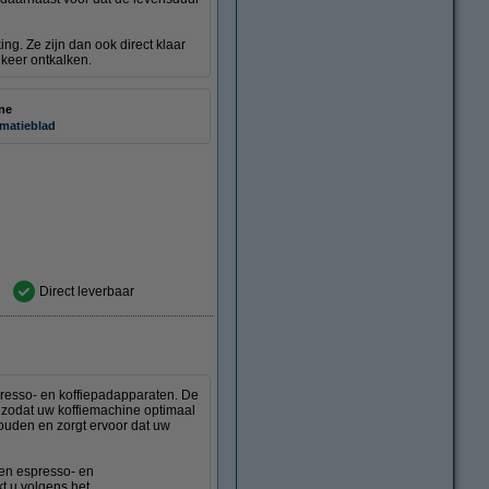
ng. Ze zijn dan ook direct klaar
 keer ontkalken.
ne
rmatieblad
Direct leverbaar
resso- en koffiepadapparaten. De
g, zodat uw koffiemachine optimaal
houden en zorgt ervoor dat uw
ten espresso- en
t u volgens het