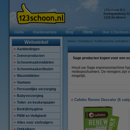
123schoon B.V.
Koningsbeltweg 52
1329 AK Almere
Home
Klantenservice
Blog
Offerte
Over 123schoon.
Home
Ontkalkers
Koffiemachine ontkalkers
Webwinkel
Aanbiedingen
Zomerproducten
Sage producten kopen voor een sc
Schoonmaakmiddelen
Houd uw Sage espressomachine hygiën
Schoonmaakartikelen
melkopschuimers. De reinigers zijn v
Wasmiddelen
mogelijk.
Vaatwas
Persoonlijke verzorging
Babyverzorging
Cafetto Renew Descaler (6 zakj
Toilet- en keukenpapier
Bedrijfshygiëne
PBM en Veiligheid
Alles voor stofzuigers
Ontkalkers