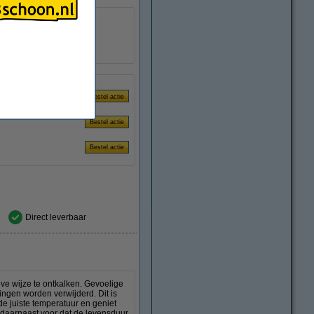
ieblad
Direct leverbaar
ve wijze te ontkalken. Gevoelige
ngen worden verwijderd. Dit is
e juiste temperatuur en geniet
 daarnaast voor dat de levensduur