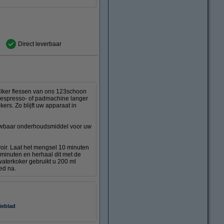
Direct leverbaar
alker flessen van ons 123schoon
uw espresso- of padmachine langer
ers. Zo blijft uw apparaat in
rouwbaar onderhoudsmiddel voor uw
voir. Laat het mengsel 10 minuten
 minuten en herhaal dit met de
waterkoker gebruikt u 200 ml
ed na.
ieblad