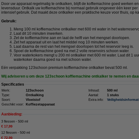
Door uw apparaat regelmatig te ontkalken, blijft de koffiemachine goed werken en
levensduur. Ontkalk uw koffiemachine bij normaal gebruik ongeveer één keer per 
intensief gebruik. Dat maakt deze ontkalker een praktische keuze voor thuis, op ka
Gebruik:
Meng 100 ml koffiemachine ontkalker met 600 ml water in het waterreservoi
Laat dit 10 minuten inwerken.
Zet de koffiemachine aan en laat de helft van het mengsel doorlopen.
Zet het apparaat uit en laat het middel nog 10 minuten werken.
Laat daarna de rest van het mengsel doorlopen tot het reservoir leeg is.
Spoel de koffiemachine goed na met 2 volle reservoirs schoon water.
Voor waterkokers mengt u 200 ml ontkalker met 600 ml water. Laat dit 1 u
waterkoker daarna goed na met schoon water.
Eén verpakking 123schoon premium koffiemachine ontkalker bevat 500 ml.
Wij adviseren u om deze 123schoon koffiemachine ontkalker te nemen en daa
Specificaties
Merk:
123schoon
Inhoud:
500 ml
Type:
Ontkalking
Aantal:
1 stuks
Soort:
Vloeistof
Extra info:
Veiligheidsinformat
Geschikt voor:
Koffiezetapparaat
Aanbieding:
3 flessen - 500 ml
€ 17,99
12 flessen - 500 ml
€ 72,99