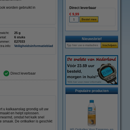
 ook worden gebruikt in
Direct leverbaar
€ 9,99
wicht:
25 g
ntal:
6 stuks
Nieuwsbrief
ummer:
E27033
tra info:
Veiligheidsinformatieblad
Direct leverbaar
Populaire producten
t u kalkaanslag grondig uit uw
osmaakt en helpt oplossen.
erwarmd, omdat het kalk snel
e smaak. De ontkalker is geschikt
HG Ontkalker Voor Espresso- en