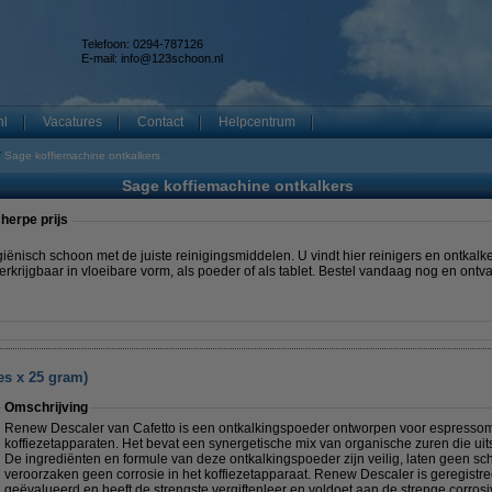
Telefoon: 0294-787126
E-mail:
info@123schoon.nl
nl
Vacatures
Contact
Helpcentrum
Sage koffiemachine ontkalkers
Sage koffiemachine ontkalkers
herpe prijs
isch schoon met de juiste reinigingsmiddelen. U vindt hier reinigers en ontkal
erkrijgbaar in vloeibare vorm, als poeder of als tablet. Bestel vandaag nog en ont
es x 25 gram)
Omschrijving
Renew Descaler van Cafetto is een ontkalkingspoeder ontworpen voor espressom
koffiezetapparaten. Het bevat een synergetische mix van organische zuren die uit
De ingrediënten en formule van deze ontkalkingspoeder zijn veilig, laten geen sch
veroorzaken geen corrosie in het koffiezetapparaat. Renew Descaler is geregistree
geëvalueerd en heeft de strengste vergiftenleer en voldoet aan de strenge corrosi