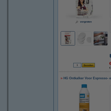
vergroten
€
HG Ontkalker Voor Espresso- e