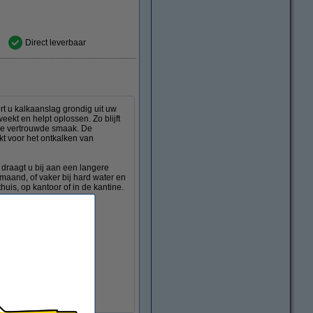
Direct leverbaar
t u kalkaanslag grondig uit uw
eekt en helpt oplossen. Zo blijft
 de vertrouwde smaak. De
kt voor het ontkalken van
 draagt u bij aan een langere
maand, of vaker bij hard water en
uis, op kantoor of in de kantine.
r.