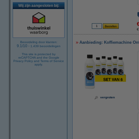
Wij zijn aangesloten bij:
€
Aanbieding: Koffiemachine Ont
Beoordeling door klanten:
9.1
/
10
-
1.439
beoordelingen
This site is protected by
reCAPTCHA and the Google
Privacy Policy
and
Terms of Service
apply.
vergroten