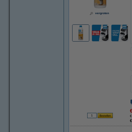
vergroten
€
€