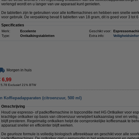
verlengd wordt en u langer van uw apparaat kunt genieten.
De tabletten zijn te gebruiken voor alle koffiemachines en hebben een snelle werki
voor gebruik. De verpakking bevat 6 tabletten van 18 gram, dit is goed voor 3 tot 6
Specificaties
Merk:
Eccelente
Geschikt voor:
Espressomachi
Type:
Ontkalkingstabletten
Extra info:
Veiligheidsinfo
Morgen in huis
€ 6,99
 5,78 Exclusief 21% BTW
n Koffiepadapparaten (citroenzuur, 500 ml)
Omschrijving
Houd uw espresso- of padkoffiemachine in topconditie met HG Ontkalker voor esp
krachtige ontkalker op basis van citroenzuur verwijdert kalkaanslag snel en veili
blijft presteren. Regelmatig ontkalken helpt de oorspronkelijke koffiesmaak te be
apparaat sneller en efficiënter blijft werken.
De geurloze formule is volledig biologisch afbreekbaar en geschikt voor alle soor
padkoffiemachines. De ontkalker giet u eenvoudig in het waterreservoir en gebruik