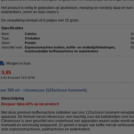
Het product is veilig te gebruiken op aluminium, messing en roestvrij staal en kan
waterkokers, urnen en bain-marie’s.
De verpakking bestaat uit 6 pakjes van 25 gram.
Specificaties
Merk:
Cafetto
Ge
Type:
Ontkalker
Aa
Soort:
Poeder
N
Geschikt voor:
Espressomachine boilers, koffie- en melkafgifteleidingen,
Ex
huishoudelijke koffiemachines en waterkokers
Morgen in huis
€ 5,95
 4,92 Exclusief 21% BTW
um 500 ml - citroenzuur (123schoon huismerk)
Omschrijving
Bespaar bijna
40%
op uw product!
Met deze premium koffiemachine ontkalker van ons 123schoon huismerk verwijder
apparaat. De formule bevat citroenzuur, een krachtig zuur dat kalkdeeltjes snel l
Citroenzuur is zeer geschikt voor onderhoud van apparaten waarin water wordt v
losmaakt en eenvoudig wegspoelt. Zo geniet u langer van koffie met de vertrouwd
voor espressomachines, padmachines en waterkokers.