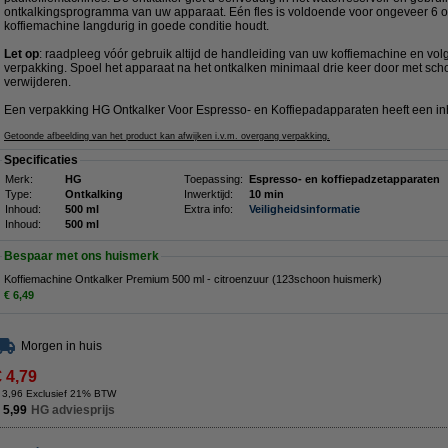
ontkalkingsprogramma van uw apparaat. Eén fles is voldoende voor ongeveer 6 o
koffiemachine langdurig in goede conditie houdt.
Let op
: raadpleeg vóór gebruik altijd de handleiding van uw koffiemachine en vo
verpakking. Spoel het apparaat na het ontkalken minimaal drie keer door met sch
verwijderen.
Een verpakking HG Ontkalker Voor Espresso- en Koffiepadapparaten heeft een in
Getoonde afbeelding van het product kan afwijken i.v.m. overgang verpakking.
Specificaties
Merk:
HG
Toepassing:
Espresso- en koffiepadzetapparaten
Type:
Ontkalking
Inwerktijd:
10 min
Inhoud:
500 ml
Extra info:
Veiligheidsinformatie
Inhoud:
500 ml
Bespaar met ons huismerk
Koffiemachine Ontkalker Premium 500 ml - citroenzuur (123schoon huismerk)
€ 6,49
Morgen in huis
€ 4,79
 3,96 Exclusief 21% BTW
 5,99
HG adviesprijs