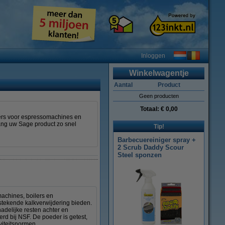
Inloggen
Winkelwagentje
Aantal
Product
Geen producten
Totaal:
€ 0,00
kers voor espressomachines en
vang uw Sage product zo snel
Tip!
Barbecuereiniger spray +
2 Scrub Daddy Scour
Steel sponzen
achines, boilers en
stekende kalkverwijdering bieden.
adelijke resten achter en
rd bij NSF. De poeder is getest,
viteitsnormen.