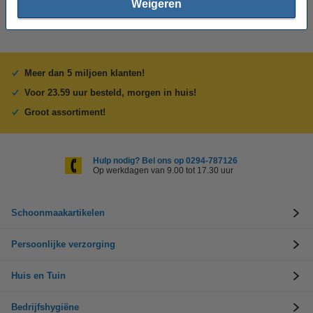
Weigeren
Meer dan 5 miljoen klanten!
Voor 23.59 uur besteld, morgen in huis!
Groot assortiment!
Hulp nodig? Bel ons op 0294-787126
Op werkdagen van 9.00 tot 17.30 uur
Schoonmaakartikelen
Persoonlijke verzorging
Huis en Tuin
Bedrijfshygiëne