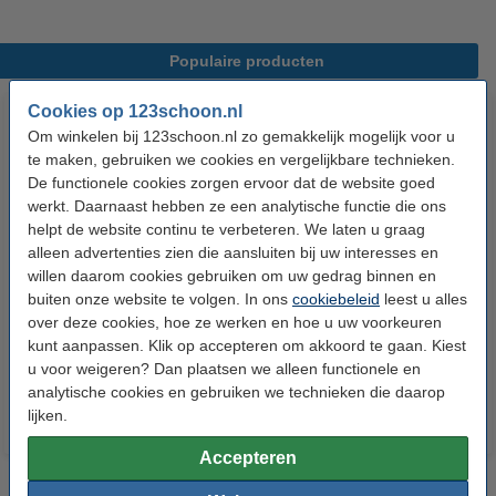
Populaire producten
Cookies op 123schoon.nl
Om winkelen bij 123schoon.nl zo gemakkelijk mogelijk voor u
te maken, gebruiken we cookies en vergelijkbare technieken.
De functionele cookies zorgen ervoor dat de website goed
werkt. Daarnaast hebben ze een analytische functie die ons
helpt de website continu te verbeteren. We laten u graag
alleen advertenties zien die aansluiten bij uw interesses en
Aanbieding: 20 rollen
Aanbieding: Pampers
willen daarom cookies gebruiken om uw gedrag binnen en
Vuilniszakken 60 liter | 20
billendoekjes Fresh Clean 12 x
buiten onze website te volgen. In ons
cookiebeleid
leest u alles
zakken per rol | LDPE | Grijs |
52 stuks (624 doekjes)
over deze cookies, hoe ze werken en hoe u uw voorkeuren
123schoon
kunt aanpassen. Klik op accepteren om akkoord te gaan. Kiest
€ 47,50
€ 16,99
Inclusief 21% BTW
Inclusief 21% BTW
u voor weigeren? Dan plaatsen we alleen functionele en
analytische cookies en gebruiken we technieken die daarop
lijken.
Accepteren