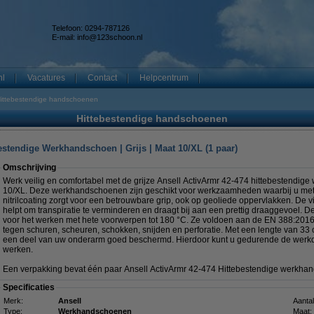
Telefoon: 0294-787126
E-mail:
info@123schoon.nl
nl
Vacatures
Contact
Helpcentrum
ittebestendige handschoenen
Hittebestendige handschoenen
estendige Werkhandschoen | Grijs | Maat 10/XL (1 paar)
Omschrijving
Werk veilig en comfortabel met de grijze Ansell ActivArmr 42-474 hittebestendi
10/XL. Deze werkhandschoenen zijn geschikt voor werkzaamheden waarbij u met 
nitrilcoating zorgt voor een betrouwbare grip, ook op geoliede oppervlakken. De v
helpt om transpiratie te verminderen en draagt bij aan een prettig draaggevoel.
voor het werken met hete voorwerpen tot 180 °C. Ze voldoen aan de EN 388:20
tegen schuren, scheuren, schokken, snijden en perforatie. Met een lengte van 3
een deel van uw onderarm goed beschermd. Hierdoor kunt u gedurende de werkdag
werken.
Een verpakking bevat één paar Ansell ActivArmr 42-474 Hittebestendige werkha
Specificaties
Merk:
Ansell
Aantal
Type:
Werkhandschoenen
Maat: