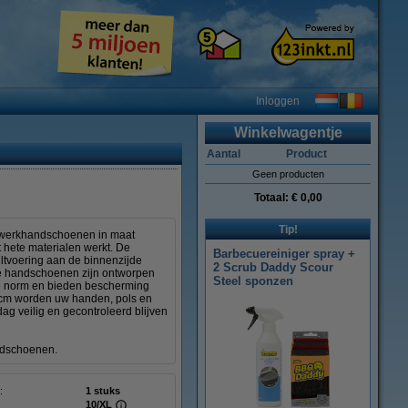
Inloggen
Winkelwagentje
Aantal
Product
Geen producten
Totaal:
€ 0,00
Tip!
ge werkhandschoenen in maat
hete materialen werkt. De
Barbecuereiniger spray +
iltvoering aan de binnenzijde
2 Scrub Daddy Scour
 De handschoenen zijn ontworpen
Steel sponzen
16 norm en bieden bescherming
3 cm worden uw handen, pols en
 veilig en gecontroleerd blijven
ndschoenen.
:
1 stuks
10/XL