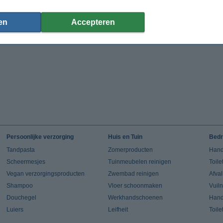
€ 28,50
en
Accepteren
 23,55 Exclusief 21% BTW
Persoonlijke verzorging
Huis en Tuin
Bedr
Tandpasta
Zomerproducten
Hand
Scheermesjes
Tuinmeubelen reinigen
Toile
Vegan verzorgingsproducten
Zwembad reinigen
Afva
Shampoo
Vloer schoonmaken
Vuil
Douchegel
Werkhandschoenen
Han
Luiers
Leifheit
Toile