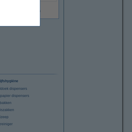
Levertijd <7 dagen
ijfshygiëne
doek dispensers
tpapier dispensers
lbakken
niszakken
dzeep
treiniger