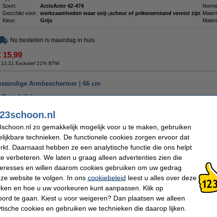
Soort:
ActivArmr 42-474
Norme
Geschikt voor:
werkzaamheden waar snij-,scheur of prikweerstand vereist zijn
Materi
Kleur:
Grijs
Materi
Nu bestellen is maandag in huis
€ 15,99
 13,21 Exclusief 21% BTW
bestendige Armbeschermer | 66 cm
Omschrijving
Werk veilig en beschermd met de Ansell ActivArmr 59-416 hittebestendige armb
23schoon.nl
armbeschermer is geschikt voor werkzaamheden zoals slijpen, snijden en boren va
Kevlar-materiaal helpt uw arm te beschermen tegen hitte, brandwonden en snij
schoon.nl zo gemakkelijk mogelijk voor u te maken, gebruiken
aan de EN 388:2016 norm en biedt bescherming tegen schuren, scheuren, schokke
voering van Lenzing FR en vlamvertragend katoen zorgt voor een ademend draa
lijkbare technieken. De functionele cookies zorgen ervoor dat
met hoge temperaturen. Met een lengte van 66 cm wordt uw volledige arm goed bede
kt. Daarnaast hebben ze een analytische functie die ons helpt
hele werkdag comfortabel en goed beschermd.
te verbeteren. We laten u graag alleen advertenties zien die
Een verpakking bestaat uit één Ansell ActivArmr 59-416 Hittebestendige armbesc
nteresses en willen daarom cookies gebruiken om uw gedrag
Specificaties
ze website te volgen. In ons
cookiebeleid
leest u alles over deze
Merk:
Ansell
rken en hoe u uw voorkeuren kunt aanpassen. Klik op
Type:
Armbeschermer
ord te gaan. Kiest u voor weigeren? Dan plaatsen we alleen
Soort:
ActivArmr 59-416
Geschikt voor:
slijpen, snijden en boren van metaal en ijzer
ytische cookies en gebruiken we technieken die daarop lijken.
Variant:
Hittebestendig