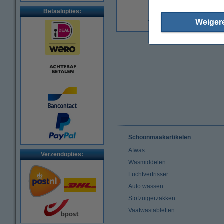
Betaalopties:
Weiger
€
Schoonmaakartikelen
Afwas
Verzendopties:
Wasmiddelen
Luchtverfrisser
Auto wassen
Stofzuigerzakken
Vaatwastabletten