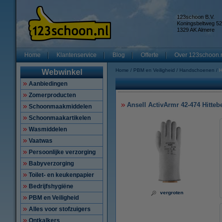
123schoon B.V.
Koningsbeltweg 52
1329 AK Almere
Home
Klantenservice
Blog
Offerte
Over 123schoon.
Home
PBM en Veiligheid
Handschoenen
H
Webwinkel
Aanbiedingen
Zomerproducten
Ansell ActivArmr 42-474 Hitteb
Schoonmaakmiddelen
Schoonmaakartikelen
Wasmiddelen
Vaatwas
Persoonlijke verzorging
Babyverzorging
Toilet- en keukenpapier
Bedrijfshygiëne
vergroten
PBM en Veiligheid
Alles voor stofzuigers
Ontkalkers