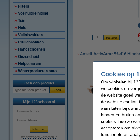
Filters
Voertuigreiniging
Tuin
Huis
Vuilniszakken
€
Prullenbakken
Handschoenen
Ansell ActivArmr 59-416 Hitte
Gezondheid
Helpcentrum
Winterproducten auto
Cookies op 1
Om winkelen bij 123
Zoek een product
we cookies en verge
Zoek
de website goed wer
de website continu 
Mijn 123schoon.nl
aansluiten bij uw i
vergroten
binnen en buiten on
cookies, hoe ze we
accepteren om akko
functionele en anal
Wachtwoord vergeten ?