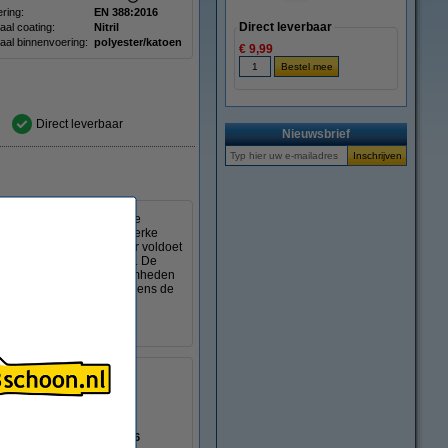
ring:
EN 388:2016
Direct leverbaar
aal coating:
Nitril
aal binnenvoering:
polyester/katoen
€ 9,99
Direct leverbaar
Nieuwsbrief
eschermer van 66 cm. Deze
n metaal en ijzer. Het sterke
wonden. De armbeschermer voldoet
n, snijden en perforatie. De
ggevoel, ook bij werkzaamheden
kt. Hierdoor blijft u tijdens de
hermer.
Kleur:
Bruin
Materiaal:
Kevlar
Aantal:
1 stuks
Maat:
66 cm
Normering:
EN 388:2016