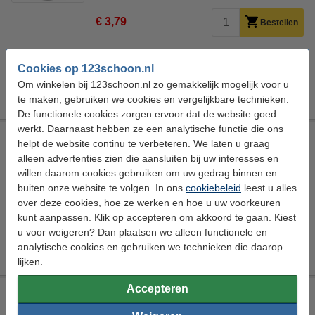
€ 3,79
Bestellen
Aanbieding:
Cookies op 123schoon.nl
6 stuks van 150 ml
Om winkelen bij 123schoon.nl zo gemakkelijk mogelijk voor u
€ 19,99
te maken, gebruiken we cookies en vergelijkbare technieken.
De functionele cookies zorgen ervoor dat de website goed
werkt. Daarnaast hebben ze een analytische functie die ons
Taft Styling Haargel Pot - Extreme Freezing 5 (250 ml)
helpt de website continu te verbeteren. We laten u graag
Schwarzkopf
Haargel
250 ml
1 stuks
alleen advertenties zien die aansluiten bij uw interesses en
willen daarom cookies gebruiken om uw gedrag binnen en
Bekijk de specificaties en beschrijving
buiten onze website te volgen. In ons
cookiebeleid
leest u alles
Direct leverbaar
over deze cookies, hoe ze werken en hoe u uw voorkeuren
Nu bestellen is maandag in huis
kunt aanpassen. Klik op accepteren om akkoord te gaan. Kiest
u voor weigeren? Dan plaatsen we alleen functionele en
€ 4,49
Bestellen
analytische cookies en gebruiken we technieken die daarop
lijken.
Accepteren
Taft Maxx Power Gel Nr. 8 (150 ml)
Taft
Haargel
Maxx Power Nr. 8
150 ml