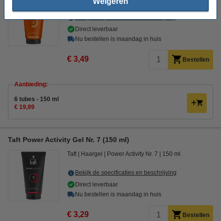
Weigeren
Bekijk de specificaties en beschrijving
Direct leverbaar
Nu bestellen is maandag in huis
€ 3,49
Bestellen
Aanbieding:
6 tubes - 150 ml
€ 19,99
Taft Power Activity Gel Nr. 7 (150 ml)
Taft
Haargel
Power Activity Nr. 7
150 ml
Bekijk de specificaties en beschrijving
Direct leverbaar
Nu bestellen is maandag in huis
€ 3,29
Bestellen