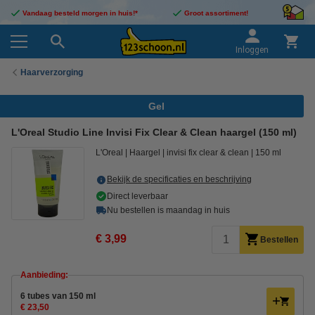
Vandaag besteld morgen in huis!*
Groot assortiment!
Inloggen
Haarverzorging
Gel
L'Oreal Studio Line Invisi Fix Clear & Clean haargel (150 ml)
L'Oreal
Haargel
invisi fix clear & clean
150 ml
Bekijk de specificaties en beschrijving
Direct leverbaar
Nu bestellen is maandag in huis
€ 3,99
Bestellen
Aanbieding:
6 tubes van 150 ml
€ 23,50