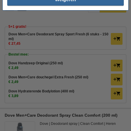
4
€ 5,49
Bestellen
5+1 gratis!
Dove Men+Care Deodorant Spray Sport Fresh (6 stuks - 150
ml)
€ 27,45
Bestel mee:
Dove Handzeep Original (250 ml)
€ 2,49
Dove Men+Care douchegel Extra Fresh (250 ml)
€ 2,49
Dove Hydraterende Bodylotion (400 ml)
€ 3,89
Dove Men+Care Deodorant Spray Clean Comfort (200 ml)
Dove
Deodorant spray
Clean Comfort
Heren