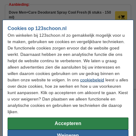
Aanbieding:
Dove Men+Care Deodorant Spray Cool Fresh (6 stuks - 150
ml)
€ 16,50
Cookies op 123schoon.nl
Bestel mee:
Om winkelen bij 123schoon.nl zo gemakkelijk mogelijk voor u
te maken, gebruiken we cookies en vergelijkbare technieken.
Dove Handzeep Original (250 ml)
€ 2,49
De functionele cookies zorgen ervoor dat de website goed
werkt. Daarnaast hebben ze een analytische functie die ons
Dove Men+Care douchegel Extra Fresh (250 ml)
helpt de website continu te verbeteren. We laten u graag
€ 2,49
alleen advertenties zien die aansluiten bij uw interesses en
Dove Hydraterende Bodylotion (400 ml)
willen daarom cookies gebruiken om uw gedrag binnen en
€ 3,89
buiten onze website te volgen. In ons
cookiebeleid
leest u alles
over deze cookies, hoe ze werken en hoe u uw voorkeuren
kunt aanpassen. Klik op accepteren om akkoord te gaan. Kiest
Dove Men+Care Deodorant Spray Sport Fresh (150 ml)
u voor weigeren? Dan plaatsen we alleen functionele en
analytische cookies en gebruiken we technieken die daarop
Dove
Deodorant spray
Sport Fresh
Heren
lijken.
Bekijk de specificaties en beschrijving
Accepteren
Direct leverbaar
Morgen in huis
Weigeren