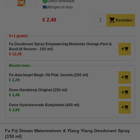
Direct leverbaar
Morgen in huis
€ 2,49
Bestellen
5+1 gratis!
Fa Deodorant Spray Empowering Moments Orange Peel &
Basil (6 flessen - 150 ml)
€ 12,45
Bestel mee:
Fa douchegel Magic Oil Pink Jasmin (250 ml)
€ 2,29
Dove Handzeep Original (250 ml)
€ 2,49
Dove Hydraterende Bodylotion (400 ml)
€ 3,89
Fa Fiji Dream Watermeloen & Ylang Ylang Deodorant Spray
(150 ml)