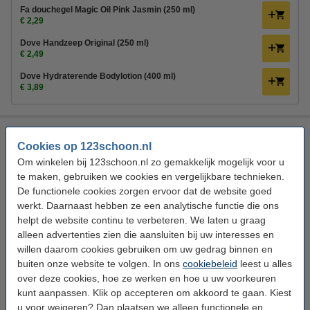
Fa douchegel Magic Oil Pink Jasmin (250 ml)
€ 2,29
Dove Handzeep Original (250 ml)
€ 2,49
Dove Hydraterende Bodylotion (400 ml)
€ 3,89
Fa Throwback Moments Pink Sunset Deospray (150 ml)
Cookies op 123schoon.nl
Fa
Deodorant spray
Throwback Moments
Vrouwen
Om winkelen bij 123schoon.nl zo gemakkelijk mogelijk voor u
te maken, gebruiken we cookies en vergelijkbare technieken.
Bekijk de specificaties en beschrijving
De functionele cookies zorgen ervoor dat de website goed
Direct leverbaar
werkt. Daarnaast hebben ze een analytische functie die ons
Morgen in huis
helpt de website continu te verbeteren. We laten u graag
alleen advertenties zien die aansluiten bij uw interesses en
€ 2,49
Bestellen
willen daarom cookies gebruiken om uw gedrag binnen en
buiten onze website te volgen. In ons
cookiebeleid
leest u alles
5+1 gratis!
over deze cookies, hoe ze werken en hoe u uw voorkeuren
Fa Deodorant Spray Throwback Moments Pink Sunset (6
kunt aanpassen. Klik op accepteren om akkoord te gaan. Kiest
flessen - 150 ml)
u voor weigeren? Dan plaatsen we alleen functionele en