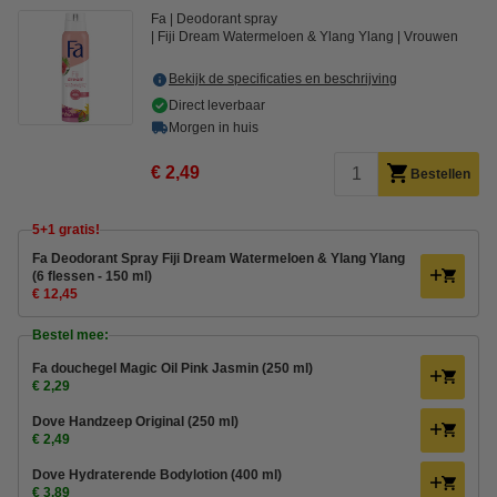
Fa
Deodorant spray
Fiji Dream Watermeloen & Ylang Ylang
Vrouwen
Bekijk de specificaties en beschrijving
Direct leverbaar
Morgen in huis
€ 2,49
Bestellen
5+1 gratis!
Fa Deodorant Spray Fiji Dream Watermeloen & Ylang Ylang
(6 flessen - 150 ml)
€ 12,45
Bestel mee:
Fa douchegel Magic Oil Pink Jasmin (250 ml)
€ 2,29
Dove Handzeep Original (250 ml)
€ 2,49
Dove Hydraterende Bodylotion (400 ml)
€ 3,89