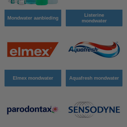
Listerine
Mondwater aanbieding
mondwater
Elmex mondwater
Aquafresh mondwater