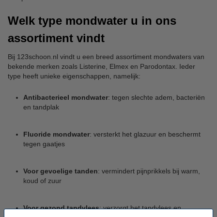
Welk type mondwater u in ons
assortiment vindt
Bij 123schoon.nl vindt u een breed assortiment mondwaters van
bekende merken zoals Listerine, Elmex en Parodontax. Ieder
type heeft unieke eigenschappen, namelijk:
Antibacterieel mondwater
: tegen slechte adem, bacteriën
en tandplak
Fluoride mondwater
: versterkt het glazuur en beschermt
tegen gaatjes
Voor gevoelige tanden
: vermindert pijnprikkels bij warm,
koud of zuur
Voor gezond tandvlees
: verzorgt het tandvlees en