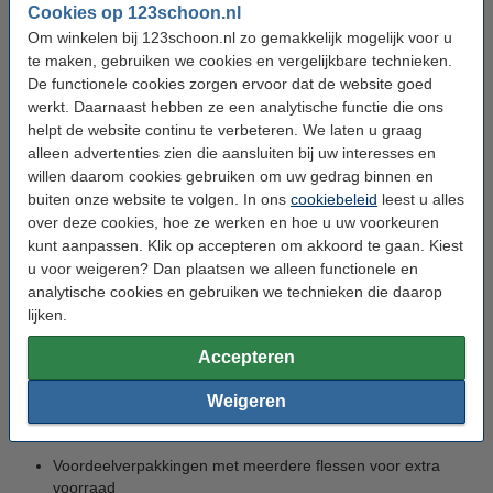
vermindert ontstekingen
Cookies op 123schoon.nl
Om winkelen bij 123schoon.nl zo gemakkelijk mogelijk voor u
te maken, gebruiken we cookies en vergelijkbare technieken.
Alcoholvrij
: mild in smaak, geschikt voor dagelijks gebruik
De functionele cookies zorgen ervoor dat de website goed
of gevoelige mond
werkt. Daarnaast hebben ze een analytische functie die ons
helpt de website continu te verbeteren. We laten u graag
Er is ook speciaal mondwater voor kinderen, met een zachte
alleen advertenties zien die aansluiten bij uw interesses en
smaak en zonder alcohol. Alle producten zijn overzichtelijk
willen daarom cookies gebruiken om uw gedrag binnen en
geprijsd en beschikbaar in handige verpakkingen van 250 ml tot
buiten onze website te volgen. In ons
cookiebeleid
leest u alles
500 ml.
over deze cookies, hoe ze werken en hoe u uw voorkeuren
kunt aanpassen. Klik op accepteren om akkoord te gaan. Kiest
Mondwateraanbiedingen voor een
u voor weigeren? Dan plaatsen we alleen functionele en
analytische cookies en gebruiken we technieken die daarop
frisse mond met voordeel
lijken.
Met onze speciale
mondwater aanbiedingen
blijft uw
Accepteren
mondverzorging niet alleen effectief, maar ook voordelig. U vindt
hier scherpe kortingen op bekende merken zoals Listerine,
Weigeren
Elmex, Aquafresh en Parodontax.
Voordeelverpakkingen met meerdere flessen voor extra
voorraad