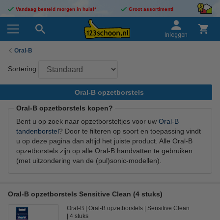
Vandaag besteld morgen in huis!*
Groot assortiment!
Inloggen
Oral-B
Sortering
Oral-B opzetborstels
Oral-B opzetborstels kopen?
Bent u op zoek naar opzetborsteltjes voor uw
Oral-B
tandenborstel
? Door te filteren op soort en toepassing vindt
u op deze pagina dan altijd het juiste product. Alle Oral-B
opzetborstels zijn op alle Oral-B handvatten te gebruiken
(met uitzondering van de (pul)sonic-modellen).
Oral-B opzetborstels Sensitive Clean (4 stuks)
Oral-B
Oral-B opzetborstels
Sensitive Clean
4 stuks