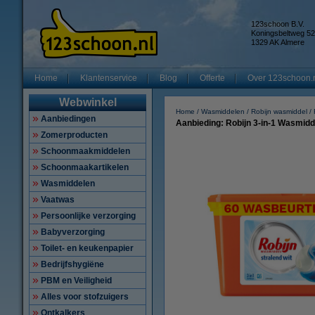
123schoon B.V.
Koningsbeltweg 52
1329 AK Almere
Home
Klantenservice
Blog
Offerte
Over 123schoon.
Webwinkel
Home
Wasmiddelen
Robijn wasmiddel
Aanbiedingen
Aanbieding: Robijn 3-in-1 Wasmidd
Zomerproducten
Schoonmaakmiddelen
Schoonmaakartikelen
Wasmiddelen
Vaatwas
Persoonlijke verzorging
Babyverzorging
Toilet- en keukenpapier
Bedrijfshygiëne
PBM en Veiligheid
Alles voor stofzuigers
Ontkalkers