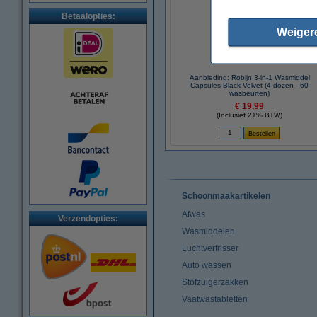
Betaalopties:
Weiger
Aanbieding: Robijn 3-in-1 Wasmiddel
Capsules Black Velvet (4 dozen - 60
wasbeurten)
€ 19,99
(Inclusief 21% BTW)
Schoonmaakartikelen
Afwas
Verzendopties:
Wasmiddelen
Luchtverfrisser
Auto wassen
Stofzuigerzakken
Vaatwastabletten