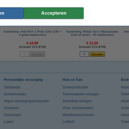
en
Accepteren
Aanbieding: Ariel All In 1 Pods Color (140 +
Aanbieding: Robijn 3-in-1 Wascapsules
Ari
4 gratis wasbeurten)
Color (4 dozen - 60 wasbeurten)
€ 44,99
€ 23,50
(Inclusief 21% BTW)
(Inclusief 21% BTW)
Persoonlijke verzorging
Huis en Tuin
Bedr
Tandpasta
Zomerproducten
Hand
Scheermesjes
Tuinmeubelen reinigen
Toile
Vegan verzorgingsproducten
Zwembad reinigen
Afva
Shampoo
Vloer schoonmaken
Vuil
Douchegel
Werkhandschoenen
Han
Luiers
Leifheit
Toile