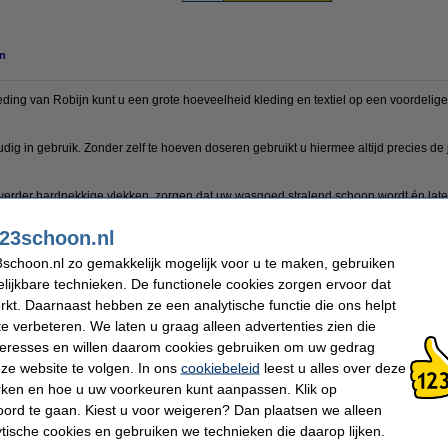
n
ing van Robijn kunt u een grote hoeveelheid kleding en textiel op een voordelig
dig in gebruik. Zonder zelf te hoeven doseren gebruikt u hiermee altijd precies d
rder hardnekkige vlekken, zorgen dat uw wasgoed stralend schoon wordt én laten
en en ziet uw kleding en andere textiel er dus altijd uit als nieuw.
23schoon.nl
en i.v.m. overgang verpakking.
schoon.nl zo gemakkelijk mogelijk voor u te maken, gebruiken
lijkbare technieken. De functionele cookies zorgen ervoor dat
kt. Daarnaast hebben ze een analytische functie die ons helpt
Wasbeurten:
60 wasbeurten
te verbeteren. We laten u graag alleen advertenties zien die
Toepassing:
Textiel
nteresses en willen daarom cookies gebruiken om uw gedrag
Aantal:
60 stuks
Extra:
Veiligheidsinformatie
ze website te volgen. In ons
cookiebeleid
leest u alles over deze
rken en hoe u uw voorkeuren kunt aanpassen. Klik op
ord te gaan. Kiest u voor weigeren? Dan plaatsen we alleen
 dit artikel ook besteld hebben
ytische cookies en gebruiken we technieken die daarop lijken.