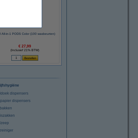
el All-in-1 PODS Color (100 wasbeurten)
€ 27,99
(Inclusief 21% BTW)
ijfshygiëne
doek dispensers
tpapier dispensers
lbakken
niszakken
dzeep
treiniger