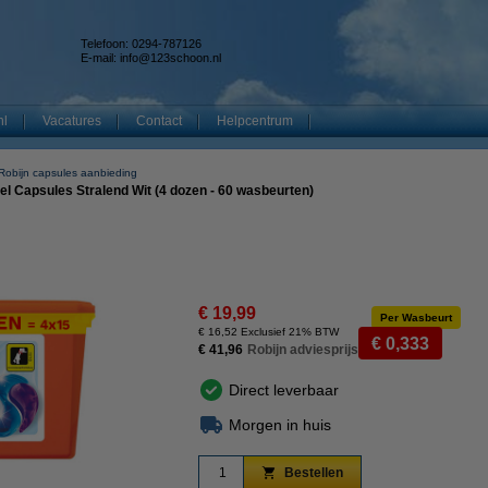
Telefoon: 0294-787126
E-mail:
info@123schoon.nl
nl
Vacatures
Contact
Helpcentrum
Robijn capsules aanbieding
el Capsules Stralend Wit (4 dozen - 60 wasbeurten)
€ 19,99
Per Wasbeurt
€ 16,52 Exclusief 21% BTW
€ 0,333
€ 41,96
Robijn adviesprijs
Direct leverbaar
Morgen in huis
Bestellen