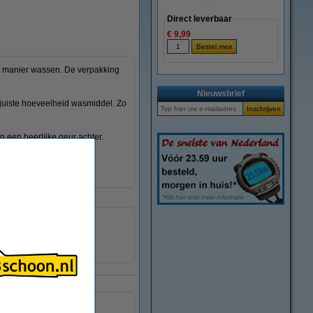
Direct leverbaar
€ 9,99
e manier wassen. De verpakking
Nieuwsbrief
e juiste hoeveelheid wasmiddel. Zo
 een heerlijke geur achter.