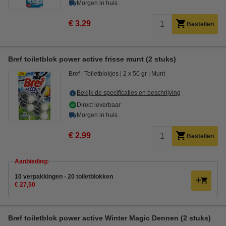
Morgen in huis
€ 3,29
Bestellen
Bref toiletblok power active frisse munt (2 stuks)
Bref
Toiletblokjes
2 x 50 gr
Munt
Bekijk de specificaties en beschrijving
Direct leverbaar
Morgen in huis
€ 2,99
Bestellen
Aanbieding:
10 verpakkingen - 20 toiletblokken
€ 27,50
Bref toiletblok power active Winter Magic Dennen (2 stuks)