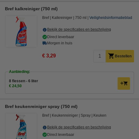
Bref kalkreiniger (750 ml)
Bref
Kalkreiniger
750 ml
Veiligheidsinformatieblad
Bekijk de specificaties en beschrijving
Direct leverbaar
Morgen in huis
€ 3,29
Bestellen
Aanbieding:
8 flessen - 6 liter
€ 24,50
Bref keukenreiniger spray (750 ml)
Bref
Keukenreiniger
Spray
Keuken
Bekijk de specificaties en beschrijving
Direct leverbaar