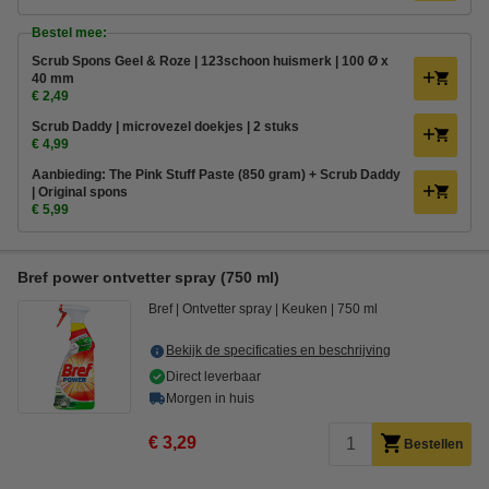
Bestel mee:
Scrub Spons Geel & Roze | 123schoon huismerk | 100 Ø x
40 mm
€ 2,49
Scrub Daddy | microvezel doekjes | 2 stuks
€ 4,99
Aanbieding: The Pink Stuff Paste (850 gram) + Scrub Daddy
| Original spons
€ 5,99
Bref power ontvetter spray (750 ml)
Bref
Ontvetter spray
Keuken
750 ml
Bekijk de specificaties en beschrijving
Direct leverbaar
Morgen in huis
€ 3,29
Bestellen