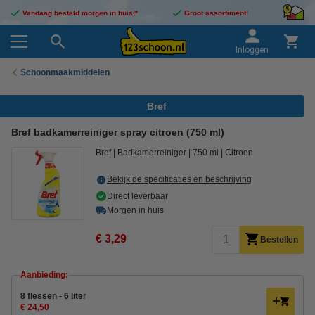
Vandaag besteld morgen in huis!*
Groot assortiment!
Inloggen
Schoonmaakmiddelen
Bref
Bref badkamerreiniger spray citroen (750 ml)
Bref
Badkamerreiniger
750 ml
Citroen
Bekijk de specificaties en beschrijving
Direct leverbaar
Morgen in huis
€ 3,29
Bestellen
Aanbieding:
8 flessen - 6 liter
€ 24,50