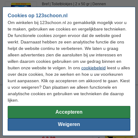
Bref
Toiletblokjes
2 x 50 gr
Dennen
Cookies op 123schoon.nl
Bekijk de specificaties en beschrijving
Om winkelen bij 123schoon.nl zo gemakkelijk mogelijk voor u
Direct leverbaar
te maken, gebruiken we cookies en vergelijkbare technieken.
Morgen in huis
De functionele cookies zorgen ervoor dat de website goed
€ 2,99
werkt. Daarnaast hebben ze een analytische functie die ons
Bestellen
helpt de website continu te verbeteren. We laten u graag
alleen advertenties zien die aansluiten bij uw interesses en
Aanbieding:
willen daarom cookies gebruiken om uw gedrag binnen en
10 verpakkingen - 20 toiletblokken
buiten onze website te volgen. In ons
cookiebeleid
leest u alles
€ 27,50
over deze cookies, hoe ze werken en hoe u uw voorkeuren
kunt aanpassen. Klik op accepteren om akkoord te gaan. Kiest
u voor weigeren? Dan plaatsen we alleen functionele en
Bref toiletreiniger Power Activ Gel eucalyptus (700 ml)
analytische cookies en gebruiken we technieken die daarop
lijken.
Bref
Toiletreiniger
700 ml
Eucalyptus
Accepteren
Bekijk de specificaties en beschrijving
Direct leverbaar
Weigeren
Morgen in huis