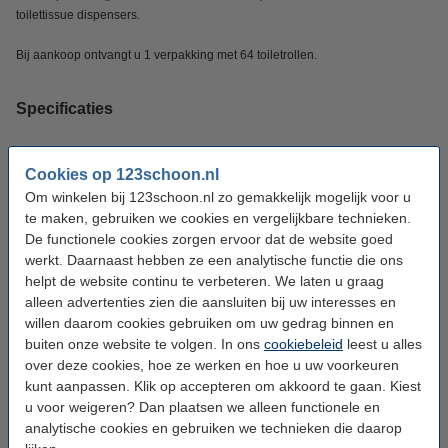
toilettissue dispensers.
Bij aankoop ontvangt u 1 verpakking met 64 toiletrollen.
Specificaties
Merk:
Scott
Cookies op 123schoon.nl
Type:
2-laags
Om winkelen bij 123schoon.nl zo gemakkelijk mogelijk voor u
te maken, gebruiken we cookies en vergelijkbare technieken.
Soort:
Toilettissue
De functionele cookies zorgen ervoor dat de website goed
Kleur:
Wit
werkt. Daarnaast hebben ze een analytische functie die ons
helpt de website continu te verbeteren. We laten u graag
Gewicht:
690 g
alleen advertenties zien die aansluiten bij uw interesses en
willen daarom cookies gebruiken om uw gedrag binnen en
Materiaal:
Papier
buiten onze website te volgen. In ons
cookiebeleid
leest u alles
Toepassing:
Sanitair
over deze cookies, hoe ze werken en hoe u uw voorkeuren
kunt aanpassen. Klik op accepteren om akkoord te gaan. Kiest
Breedte:
40,8 cm
u voor weigeren? Dan plaatsen we alleen functionele en
Hoogte:
18,8 cm
analytische cookies en gebruiken we technieken die daarop