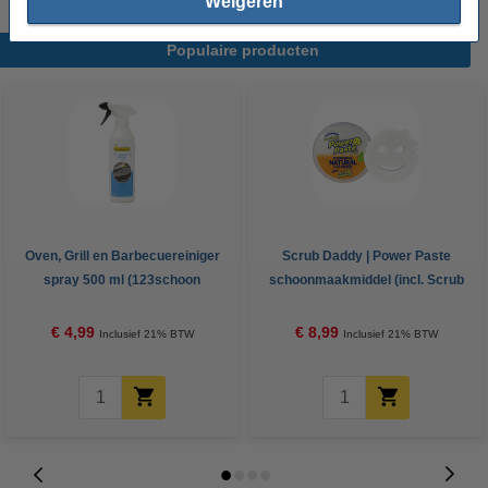
Weigeren
Populaire producten
Oven, Grill en Barbecuereiniger
Scrub Daddy | Power Paste
spray 500 ml (123schoon
schoonmaakmiddel (incl. Scrub
huismerk)
Mommy spons)
€ 4,99
€ 8,99
Inclusief 21% BTW
Inclusief 21% BTW