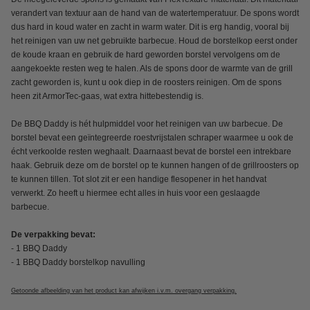
verandert van textuur aan de hand van de watertemperatuur. De spons wordt
dus hard in koud water en zacht in warm water. Dit is erg handig, vooral bij
het reinigen van uw net gebruikte barbecue. Houd de borstelkop eerst onder
de koude kraan en gebruik de hard geworden borstel vervolgens om de
aangekoekte resten weg te halen. Als de spons door de warmte van de grill
zacht geworden is, kunt u ook diep in de roosters reinigen. Om de spons
heen zit ArmorTec-gaas, wat extra hittebestendig is.
De BBQ Daddy is hét hulpmiddel voor het reinigen van uw barbecue. De
borstel bevat een geïntegreerde roestvrijstalen schraper waarmee u ook de
écht verkoolde resten weghaalt. Daarnaast bevat de borstel een intrekbare
haak. Gebruik deze om de borstel op te kunnen hangen of de grillroosters op
te kunnen tillen. Tot slot zit er een handige flesopener in het handvat
verwerkt. Zo heeft u hiermee echt alles in huis voor een geslaagde
barbecue.
De verpakking bevat:
- 1 BBQ Daddy
- 1 BBQ Daddy borstelkop navulling
Getoonde afbeelding van het product kan afwijken i.v.m. overgang verpakking.