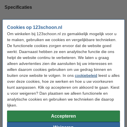
Specificaties
Merk:
Scrub Daddy
Cookies op 123schoon.nl
Type:
BBQ accessoires
Om winkelen bij 123schoon.nl zo gemakkelijk mogelijk voor u
te maken, gebruiken we cookies en vergelijkbare technieken.
Soort:
Scrub Daddy
De functionele cookies zorgen ervoor dat de website goed
werkt. Daarnaast hebben ze een analytische functie die ons
Tip: Maak uw BBQ set compleet!
helpt de website continu te verbeteren. We laten u graag
alleen advertenties zien die aansluiten bij uw interesses en
Grill en Barbecuereiniger spray 500 ml
willen daarom cookies gebruiken om uw gedrag binnen en
€ 4,99
buiten onze website te volgen. In ons
cookiebeleid
leest u alles
over deze cookies, hoe ze werken en hoe u uw voorkeuren
NoStik Oven- & BBQ-schaal Small (18 x 28 x 3
kunt aanpassen. Klik op accepteren om akkoord te gaan. Kiest
cm)
u voor weigeren? Dan plaatsen we alleen functionele en
€ 7,50
analytische cookies en gebruiken we technieken die daarop
lijken.
Scrub Daddy | BBQ Daddy | Scour Steel (2
stuks)
Accepteren
€ 5,99