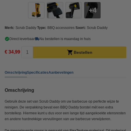
4
Merk:
Scrub Daddy
Type:
BBQ accessoires
Soort:
Scrub Daddy
Direct leverbaar
Nu bestellen is maandag in huis
€ 34,99
Bestellen
Omschrijving
Specificaties
Aanbevelingen
Omschrijving
Gebruik deze set van Scrub Daddy om uw barbecue op perfecte wijze te
reinigen. De verpakking bevat een BBQ Daddy borstel mét een extra
borstelkop. Hiermee kunt u dus voor een lange tijd aangekoekte etensresten
en andere hardnekkige vervuilingen van uw barbecue verwijderen.
De meegeleverde spons is gemaakt van FlexTexture-materiaal. Dit materiaal