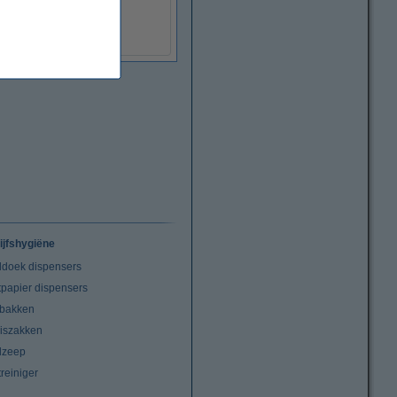
€ 9,50
(Inclusief 21% BTW)
ijfshygiëne
doek dispensers
tpapier dispensers
lbakken
niszakken
dzeep
treiniger