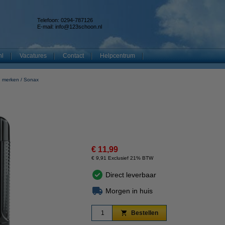
Telefoon: 0294-787126
E-mail:
info@123schoon.nl
nl
Vacatures
Contact
Helpcentrum
g merken
Sonax
€ 11,99
€ 9,91 Exclusief 21% BTW
Direct leverbaar
Morgen in huis
Bestellen