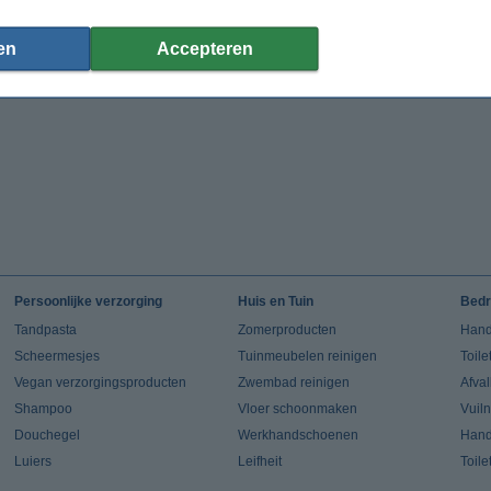
€ 8,50
€ 8,99
(Inclusief 21% BTW)
(Inclusief 21% BTW)
en
Accepteren
Persoonlijke verzorging
Huis en Tuin
Bedr
Tandpasta
Zomerproducten
Hand
Scheermesjes
Tuinmeubelen reinigen
Toile
Vegan verzorgingsproducten
Zwembad reinigen
Afva
Shampoo
Vloer schoonmaken
Vuil
Douchegel
Werkhandschoenen
Han
Luiers
Leifheit
Toile