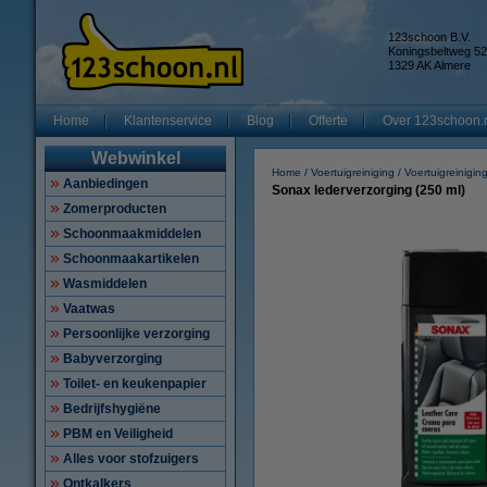
123schoon B.V.
Koningsbeltweg 52
1329 AK Almere
Home
Klantenservice
Blog
Offerte
Over 123schoon.
Webwinkel
Home
Voertuigreiniging
Voertuigreinigin
Aanbiedingen
Sonax lederverzorging (250 ml)
Zomerproducten
Schoonmaakmiddelen
Schoonmaakartikelen
Wasmiddelen
Vaatwas
Persoonlijke verzorging
Babyverzorging
Toilet- en keukenpapier
Bedrijfshygiëne
PBM en Veiligheid
Alles voor stofzuigers
Ontkalkers