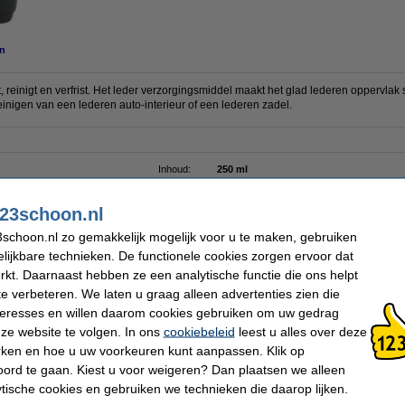
n
, reinigt en verfrist. Het leder verzorgingsmiddel maakt het glad lederen oppervlak
reinigen van een lederen auto-interieur of een lederen zadel.
Inhoud:
250 ml
Toepassing:
Bekleding
Extra info:
Veiligheidsinformatie
23schoon.nl
schoon.nl zo gemakkelijk mogelijk voor u te maken, gebruiken
 dit artikel ook besteld hebben
lijkbare technieken. De functionele cookies zorgen ervoor dat
kt. Daarnaast hebben ze een analytische functie die ons helpt
te verbeteren. We laten u graag alleen advertenties zien die
nteresses en willen daarom cookies gebruiken om uw gedrag
ze website te volgen. In ons
cookiebeleid
leest u alles over deze
rken en hoe u uw voorkeuren kunt aanpassen. Klik op
ord te gaan. Kiest u voor weigeren? Dan plaatsen we alleen
Sonax ruitenreiniger (500 ml)
Sonax bekledingreiniger (400 ml)
ytische cookies en gebruiken we technieken die daarop lijken.