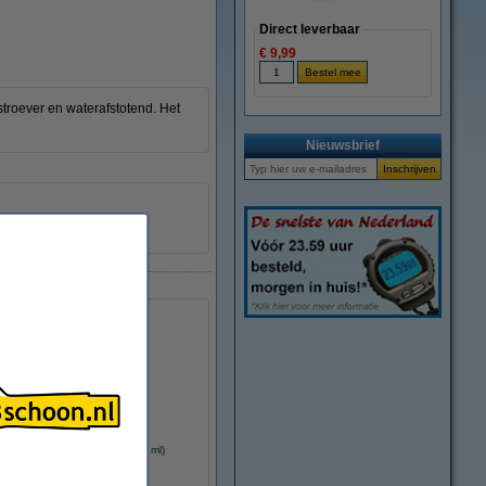
Direct leverbaar
€ 9,99
 stroever en waterafstotend. Het
Nieuwsbrief
Sonax interieurreiniger (500 ml)