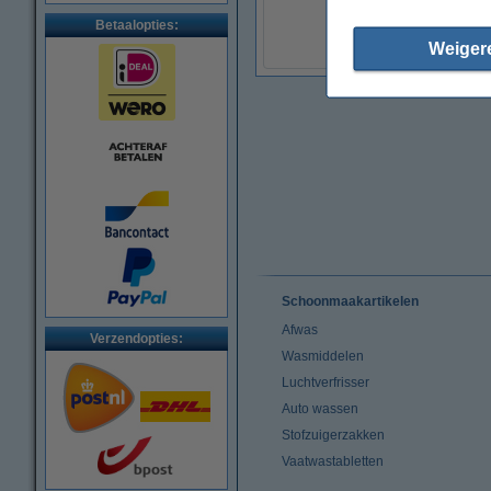
€ 3,99
(Inclusief 21% BTW)
Betaalopties:
Weiger
Schoonmaakartikelen
Afwas
Verzendopties:
Wasmiddelen
Luchtverfrisser
Auto wassen
Stofzuigerzakken
Vaatwastabletten