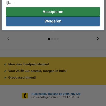
lijken.
€ 1,19
€ 3,99
Inclusief 21% BTW
Inclusief 21% BTW
Accepteren
Weigeren
Meer dan 5 miljoen klanten!
Voor 23.59 uur besteld, morgen in huis!
Groot assortiment!
Hulp nodig? Bel ons op 0294-787126
Op werkdagen van 9.00 tot 17.30 uur