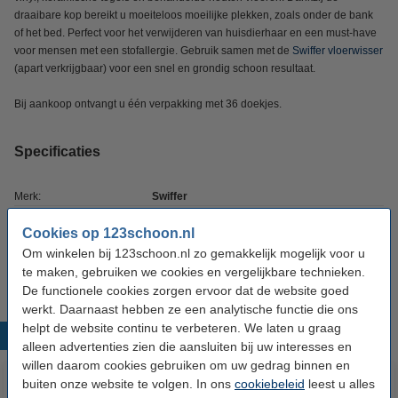
draaibare kop bereikt u moeiteloos moeilijke plekken, zoals onder de bank
of het bed. Perfect voor het verwijderen van huisdierhaar en een must-have
voor mensen met een stofallergie. Gebruik samen met de
Swiffer vloerwisser
(apart verkrijgbaar) voor een snel en grondig schoon resultaat.
Bij aankoop ontvangt u één verpakking met 36 doekjes.
Specificaties
Merk:
Swiffer
Type:
Vloerdoekjes navulling
Cookies op 123schoon.nl
Om winkelen bij 123schoon.nl zo gemakkelijk mogelijk voor u
Aantal:
36 stuks
te maken, gebruiken we cookies en vergelijkbare technieken.
De functionele cookies zorgen ervoor dat de website goed
werkt. Daarnaast hebben ze een analytische functie die ons
helpt de website continu te verbeteren. We laten u graag
Populaire producten
alleen advertenties zien die aansluiten bij uw interesses en
willen daarom cookies gebruiken om uw gedrag binnen en
buiten onze website te volgen. In ons
cookiebeleid
leest u alles