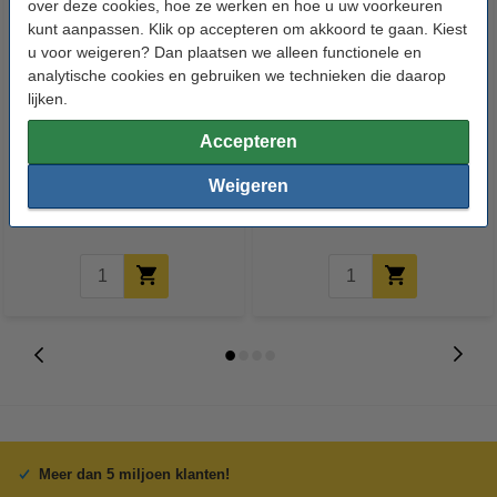
over deze cookies, hoe ze werken en hoe u uw voorkeuren
kunt aanpassen. Klik op accepteren om akkoord te gaan. Kiest
u voor weigeren? Dan plaatsen we alleen functionele en
analytische cookies en gebruiken we technieken die daarop
lijken.
Swiffer Vloerwisser Dry + Wet
Swiffer Vochtige Vloerdoekjes
Accepteren
Starterset Barbie Roze Limited
Navulling (24 stuks)
Edition
Weigeren
€ 13,99
€ 11,99
Inclusief 21% BTW
Inclusief 21% BTW
Meer dan 5 miljoen klanten!