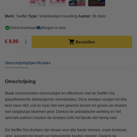
Merk:
Swiffer
Type:
Vloerdoekjes navulling
Aantal:
36 stuks
Direct leverbaar
Morgen in huis
€ 8,99
Bestellen
Omschrijving
Specificaties
Omschrijving
Maak schoonmaken eenvoudiger en effectiever met de Swiffer Dry
geparfumeerde stofvangende vloerdoekjes. Deze doekjes vangen tot drie
keer meer stof, vuil en haar dan een gewone bezem en geven uw vloeren
een langdurige bloemen geur. Dankzij de antistatische werking en het
speciale patroon houden de doekjes zelfs het fijnste stof stevig vast.
De Swiffer Dry doekjes zijn ideaal voor alle harde vloeren, zoals linoleum,
vinyl, keramische tegels en behandelde houten vloeren. Dankzij de