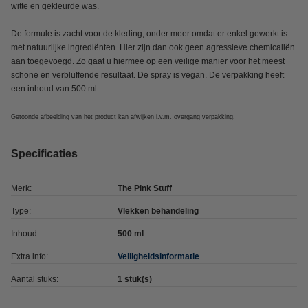
witte en gekleurde was.
De formule is zacht voor de kleding, onder meer omdat er enkel gewerkt is
met natuurlijke ingrediënten. Hier zijn dan ook geen agressieve chemicaliën
aan toegevoegd. Zo gaat u hiermee op een veilige manier voor het meest
schone en verbluffende resultaat. De spray is vegan. De verpakking heeft
een inhoud van 500 ml.
Getoonde afbeelding van het product kan afwijken i.v.m. overgang verpakking.
Specificaties
Merk:
The Pink Stuff
Type:
Vlekken behandeling
Inhoud:
500 ml
Extra info:
Veiligheidsinformatie
Aantal stuks:
1 stuk(s)