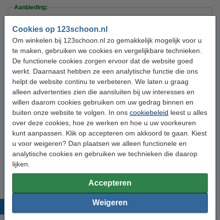
Aanbieding:
8 flessen - 4000 ml
Cookies op 123schoon.nl
€ 29,50
Om winkelen bij 123schoon.nl zo gemakkelijk mogelijk voor u
te maken, gebruiken we cookies en vergelijkbare technieken.
De functionele cookies zorgen ervoor dat de website goed
Bestel mee:
werkt. Daarnaast hebben ze een analytische functie die ons
The Pink Stuff Vloeibaar Wasverzachter 960 ml
helpt de website continu te verbeteren. We laten u graag
(32 wasbeurten)
alleen advertenties zien die aansluiten bij uw interesses en
€ 5,99
willen daarom cookies gebruiken om uw gedrag binnen en
buiten onze website te volgen. In ons
cookiebeleid
leest u alles
The Pink Stuff Vloeibaar Wasmiddel Color Care
960 ml (30 wasbeurten)
over deze cookies, hoe ze werken en hoe u uw voorkeuren
€ 6,99
kunt aanpassen. Klik op accepteren om akkoord te gaan. Kiest
u voor weigeren? Dan plaatsen we alleen functionele en
The Pink Stuff Kalkreiniger Limescale Gel
analytische cookies en gebruiken we technieken die daarop
(1000 ml)
lijken.
€ 3,49
Accepteren
Weigeren
Populaire producten