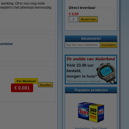
werking. Of er nou nog vuile
rwijdert u het allemaal eenvoudig
Direct leverbaar
€ 9,99
Nieuwsbrief
matieblad
Per Wasbeurt
€ 0,081
Populaire producten
Aanbieding: Sun Classic