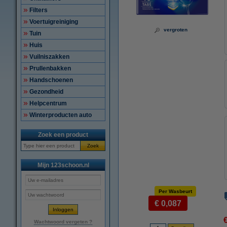
Filters
Voertuigreiniging
vergroten
Tuin
Huis
Vuilniszakken
Prullenbakken
Handschoenen
Gezondheid
Helpcentrum
Winterproducten auto
Zoek een product
Zoek
Mijn 123schoon.nl
Per Wasbeurt
€ 0,087
Wachtwoord vergeten ?