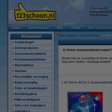
123schoon B.V.
Koningsbeltweg 52
1329 AK Almere
Home
Klantenservice
Blog
Offerte
Over 123schoon.
Home
Vaatwas
Vaatwastabletten
At Home 
Webwinkel
Aanbiedingen
Zomerproducten
At Home vaatwastabletten kopen?
Schoonmaakmiddelen
Bestel hier de voordelige At Home va
Schoonmaakartikelen
vaat weer stralen. Vandaag besteld? 
Wasmiddelen
Vaatwas
Persoonlijke verzorging
At Home All-In-1 Vaatwastablet
Babyverzorging
Toilet- en keukenpapier
Bedrijfshygiëne
PBM en Veiligheid
Alles voor stofzuigers
Ontkalkers