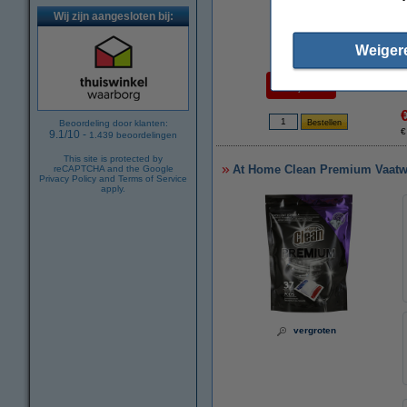
Wij zijn aangesloten bij:
Weiger
Per Wasbeurt
€ 0,080
Beoordeling door klanten:
€
9.1
/
10
-
1.439
beoordelingen
This site is protected by
At Home Clean Premium Vaatwa
reCAPTCHA and the Google
Privacy Policy
and
Terms of Service
apply.
vergroten