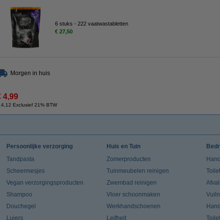
6 stuks - 222 vaatwastabletten
€ 27,50
Morgen in huis
€ 4,99
 4,12 Exclusief 21% BTW
Persoonlijke verzorging
Huis en Tuin
Bedr
Tandpasta
Zomerproducten
Hand
Scheermesjes
Tuinmeubelen reinigen
Toile
Vegan verzorgingsproducten
Zwembad reinigen
Afva
Shampoo
Vloer schoonmaken
Vuil
Douchegel
Werkhandschoenen
Han
Luiers
Leifheit
Toile