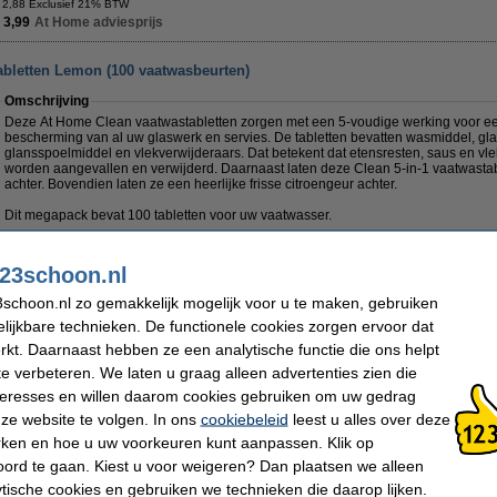
 2,88 Exclusief 21% BTW
 3,99
At Home adviesprijs
abletten Lemon (100 vaatwasbeurten)
Omschrijving
Deze At Home Clean vaatwastabletten zorgen met een 5-voudige werking voor ee
bescherming van al uw glaswerk en servies. De tabletten bevatten wasmiddel, gl
glansspoelmiddel en vlekverwijderaars. Dat betekent dat etensresten, saus en vl
worden aangevallen en verwijderd. Daarnaast laten deze Clean 5-in-1 vaatwastab
achter. Bovendien laten ze een heerlijke frisse citroengeur achter.
Dit megapack bevat 100 tabletten voor uw vaatwasser.
Getoonde afbeelding van het product kan afwijken i.v.m. overgang verpakking.
23schoon.nl
Specificaties
Merk:
At Home
Geur:
Lemon
schoon.nl zo gemakkelijk mogelijk voor u te maken, gebruiken
Type:
Vaatwastabletten
Oplosbaar folie:
Nee
lijkbare technieken. De functionele cookies zorgen ervoor dat
Soort:
Tabletten
Extra info:
Veiligheidsin
Serie:
Clean 5-in-1
Aantal stuks:
1 stuk(s)
kt. Daarnaast hebben ze een analytische functie die ons helpt
Geschikt voor:
Vaatwasser
Type verpakking:
Enkel
te verbeteren. We laten u graag alleen advertenties zien die
Wasbeurten:
100 wasbeurten
nteresses en willen daarom cookies gebruiken om uw gedrag
Aanbieding:
ze website te volgen. In ons
cookiebeleid
leest u alles over deze
rken en hoe u uw voorkeuren kunt aanpassen. Klik op
ord te gaan. Kiest u voor weigeren? Dan plaatsen we alleen
6 dozen - 600 vaatwasbeurten
ytische cookies en gebruiken we technieken die daarop lijken.
€ 44,50