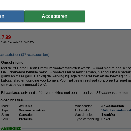
en
Accepteren
Morgen in huis
€ 7,99
 6,60 Exclusief 21% BTW
stabletten (37 wasbeurten)
Omschrijving
Met de At Home Clean Premium vaatwastabletten wordt uw vaat moeiteloos schoon,
De uitstekende formule helpt uw vaatwasser te beschermen, biedt glasbeschermin
glans en frisse geur. Dankzij de werking bij lage temperaturen en de toevoeging 
kalkaanslag en corrosie voorkomen. Voor het beste resultaat controleert u regelm
en wast u op minimaal 65°C.
Bij aankoop ontvangt u één verpakking met een inhoud van 37 vaatwastabletten.
Specificaties
Merk:
At Home
Wasbeurten:
37 wasbeurten
Type:
Vaatwastabletten
Extra info:
Veiligheidsinforma
Soort:
Capsules
Aantal stuks:
1 stuk(s)
Serie:
Premium
Type verpakking:
Enkel
Aanbieding: