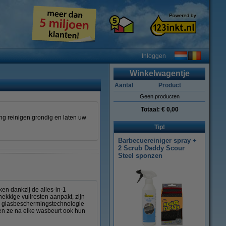
Inloggen
Winkelwagentje
Aantal
Product
Geen producten
Totaal:
€ 0,00
ng reinigen grondig en laten uw
Tip!
Barbecuereiniger spray +
2 Scrub Daddy Scour
Steel sponzen
en dankzij de alles-in-1
ekkige vuilresten aanpakt, zijn
e glasbeschermingstechnologie
en ze na elke wasbeurt ook hun