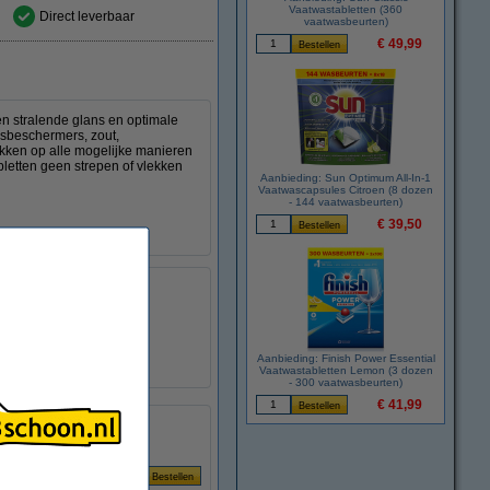
Vaatwastabletten (360
Direct leverbaar
vaatwasbeurten)
€ 49,99
n stralende glans en optimale
asbeschermers, zout,
ekken op alle mogelijke manieren
letten geen strepen of vlekken
Aanbieding: Sun Optimum All-In-1
Vaatwascapsules Citroen (8 dozen
- 144 vaatwasbeurten)
€ 39,50
formatie
Aanbieding: Finish Power Essential
Vaatwastabletten Lemon (3 dozen
- 300 vaatwasbeurten)
€ 41,99
Per Wasbeurt
€ 0,074