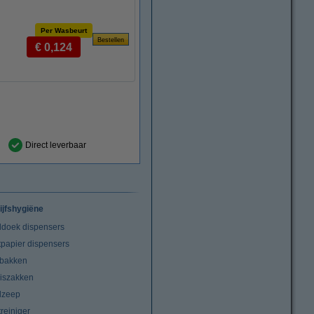
Per Wasbeurt
€ 0,124
Direct leverbaar
ijfshygiëne
doek dispensers
tpapier dispensers
lbakken
niszakken
dzeep
treiniger