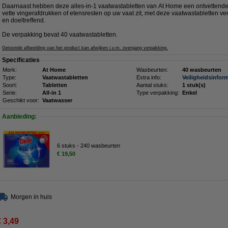
Daarnaast hebben deze alles-in-1 vaatwastabletten van At Home een ontvettende 
vette vingerafdrukken of etensresten op uw vaat zit, met deze vaatwastabletten ve
en doeltreffend.
De verpakking bevat 40 vaatwastabletten.
Getoonde afbeelding van het product kan afwijken i.v.m. overgang verpakking.
Specificaties
Merk:
At Home
Wasbeurten:
40 wasbeurten
Type:
Vaatwastabletten
Extra info:
Veiligheidsinfor
Soort:
Tabletten
Aantal stuks:
1 stuk(s)
Serie:
All-in 1
Type verpakking:
Enkel
Geschikt voor:
Vaatwasser
Aanbieding:
6 stuks - 240 wasbeurten
€ 19,50
Morgen in huis
€ 3,49