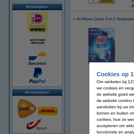
€
€
Betaalopties:
At Home Clean 5-in-1 Vaatwast
vergroten
Cookies op 1
Om winkelen bij 123
we cookies en verge
Verzendopties:
de website goed wer
de website continu 
aansluiten bij uw i
binnen en buiten on
cookies, hoe ze we
accepteren om akko
functionele en anal