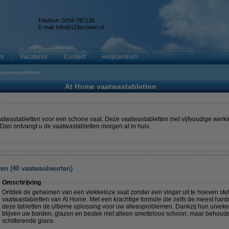
Telefoon: 0294-787126
E-mail:
info@123schoon.nl
nl
Vacatures
Contact
Helpcentrum
vaatwastabletten
At Home vaatwastabletten
atwastabletten voor een schone vaat. Deze vaatwastabletten met vijfvoudige werki
Dan ontvangt u de vaatwastabletten morgen al in huis.
ten (40 vaatwasbeurten)
Omschrijving
Ontdek de geheimen van een vlekkeloze vaat zonder een vinger uit te hoeven stek
vaatwastabletten van At Home. Met een krachtige formule die zelfs de meest hardn
deze tabletten de ultieme oplossing voor uw afwasproblemen. Dankzij hun uniek
blijven uw borden, glazen en bestek niet alleen smetteloos schoon, maar behoud
schitterende glans.