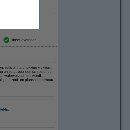
Direct leverbaar
 zelfs bij hardnekkige vlekken.
g en zorgt voor een schitterende
van waterverzachters wordt
atig het zout- en glansspoelniveau
tieblad