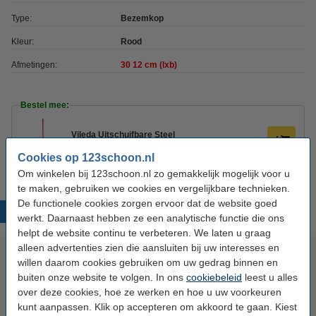
Type:
Bezemkop
Kleur:
Rood
Afmetingen:
30
12 cm (lxb)
Bestel mee:
Vileda Uitschuifbare Steel
€ 5,99
Cookies op 123schoon.nl
Om winkelen bij 123schoon.nl zo gemakkelijk mogelijk voor u
te maken, gebruiken we cookies en vergelijkbare technieken.
De functionele cookies zorgen ervoor dat de website goed
Populaire producten
werkt. Daarnaast hebben ze een analytische functie die ons
helpt de website continu te verbeteren. We laten u graag
alleen advertenties zien die aansluiten bij uw interesses en
willen daarom cookies gebruiken om uw gedrag binnen en
buiten onze website te volgen. In ons
cookiebeleid
leest u alles
over deze cookies, hoe ze werken en hoe u uw voorkeuren
kunt aanpassen. Klik op accepteren om akkoord te gaan. Kiest