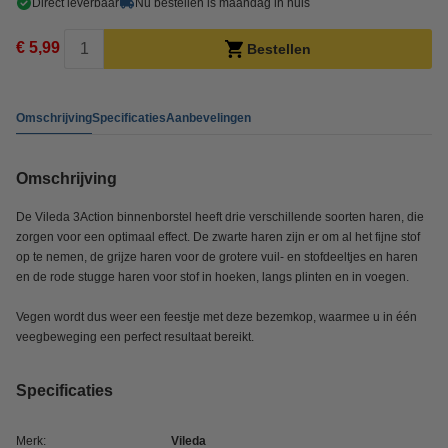
Direct leverbaar
Nu bestellen is maandag in huis
€ 5,99
Bestellen
Omschrijving
Specificaties
Aanbevelingen
Omschrijving
De Vileda 3Action binnenborstel heeft drie verschillende soorten haren, die
zorgen voor een optimaal effect. De zwarte haren zijn er om al het fijne stof
op te nemen, de grijze haren voor de grotere vuil- en stofdeeltjes en haren
en de rode stugge haren voor stof in hoeken, langs plinten en in voegen.
Vegen wordt dus weer een feestje met deze bezemkop, waarmee u in één
veegbeweging een perfect resultaat bereikt.
Specificaties
Merk:
Vileda