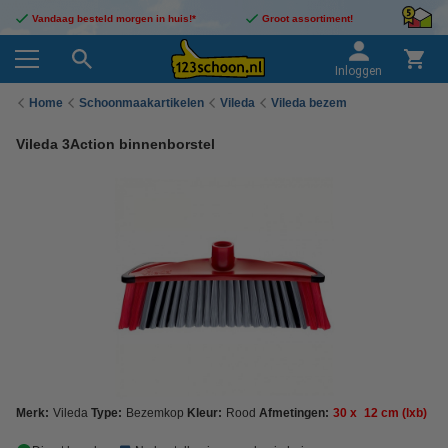
Vandaag besteld morgen in huis!*
Groot assortiment!
Inloggen
Home
Schoonmaakartikelen
Vileda
Vileda bezem
Vileda 3Action binnenborstel
Merk:
Vileda
Type:
Bezemkop
Kleur:
Rood
Afmetingen:
30
x
12 cm (lxb)