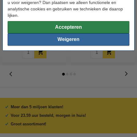
u voor weigeren? Dan plaatsen we alleen functionele en
analytische cookies en gebruiken we technieken die daarop
123accu Xtreme Power MN1500
Vileda Stoffer en Blik (kunststof,
lijken.
Penlite AA batterij 24 stuks
rood)
Accepteren
€ 14,50
€ 5,99
Inclusief 21% BTW
Inclusief 21% BTW
Weigeren
Meer dan 5 miljoen klanten!
Voor 23.59 uur besteld, morgen in huis!
Groot assortiment!